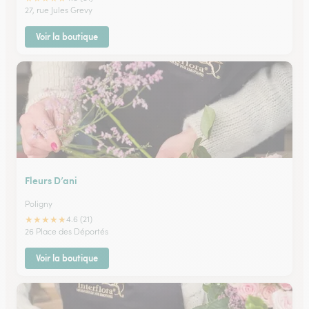
27, rue Jules Grevy
Voir la boutique
Fleurs D’ani
Poligny
★
★
★
★
★
4.6 (21)
26 Place des Déportés
Voir la boutique