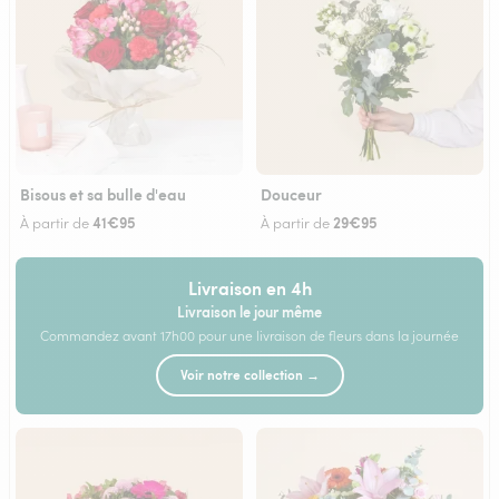
Bisous et sa bulle d'eau
Douceur
41€95
29€95
À partir de
À partir de
Livraison en 4h
Livraison le jour même
Commandez avant 17h00 pour une livraison de fleurs dans la journée
Voir notre collection →