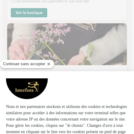
C.Cial Intermaché Les Epenottes 9, rue Léon Bel
Voir la boutique
Christine Fleurs
Lons le Saunier
★
★
★
★
★
4.5 (55)
15, rue Lafayette
Voir la boutique