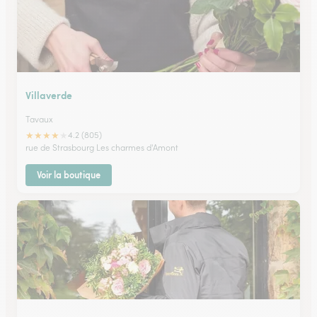
Villaverde
Tavaux
★
★
★
★
★
4.2 (805)
rue de Strasbourg Les charmes d'Amont
Voir la boutique