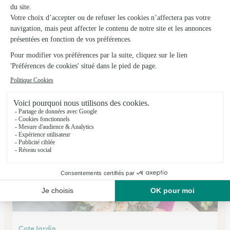
Aux Jardins Saint Desire
Lons le Saunier
★
★
★
★
★
4.2 (68)
22, rue Saint Désiré
Voir la boutique
Cote Jardin