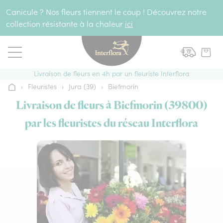
Aller au contenu
Canicule ? Nos fleurs tiennent le coup ! Découvrez notre
collection résistante à la chaleur
ici
Livraison de fleurs en 4h par un fleuriste Interflora
›
Fleuristes
›
Jura (39)
›
Biefmorin
Accueil
Livraison de fleurs à Biefmorin (39800)
par les fleuristes du réseau Interflora