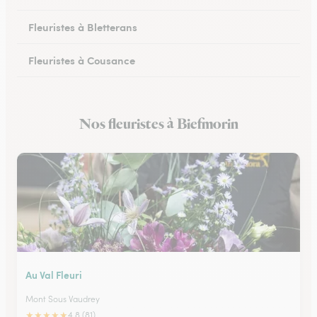
Fleuristes à Bletterans
Fleuristes à Cousance
Fleuristes à Orgelet
Nos fleuristes à Biefmorin
Fleuristes à Moirans-en-Montagne
Au Val Fleuri
Mont Sous Vaudrey
★
★
★
★
★
4.8 (81)