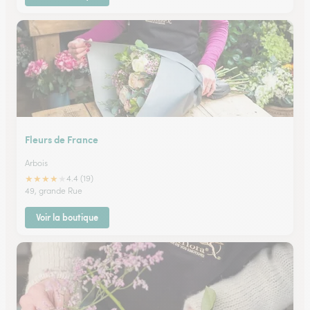
Fleurs de France
Arbois
★
★
★
★
★
4.4 (19)
49, grande Rue
Voir la boutique