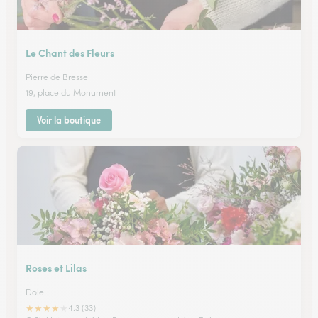
Le Chant des Fleurs
Pierre de Bresse
19, place du Monument
Voir la boutique
Roses et Lilas
Dole
★
★
★
★
★
4.3 (33)