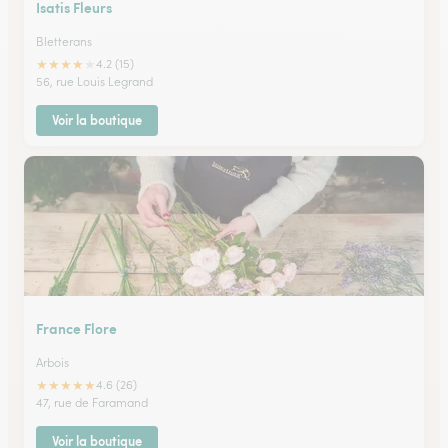
Isatis Fleurs
Bletterans
★
★
★
★
★
4.2 (15)
56, rue Louis Legrand
Voir la boutique
France Flore
Arbois
★
★
★
★
★
4.6 (26)
47, rue de Faramand
Voir la boutique