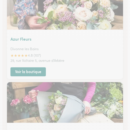
Azur Fleurs
Divonne les Bains
★
★
★
★
★
4.8 (107)
29, rue Voltaire 5, avenue d'Arbère
Voir la boutique