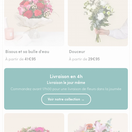
Bisous et sa bulle d'eau
Douceur
41€95
29€95
À partir de
À partir de
Livraison en 4h
Livraison le jour même
Commandez avant 17h00 pour une livraison de fleurs dans la journée
Voir notre collection →