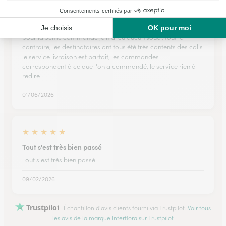
MEME POUR LA 3éME COMMANDE TOUT EST
IMPECABLE
pour la 3éme commande je n'ai eu aucun souci, tout le
contraire, les destinataires ont tous été très contents des colis
le service livraison est parfait, les commandes
correspondent à ce que l'on a commandé, le service rien à
redire
01/06/2026
★
★
★
★
★
Tout s'est très bien passé
Tout s'est très bien passé
09/02/2026
Trustpilot
Échantillon d'avis clients fourni via Trustpilot.
Voir tous
les avis de la marque Interflora sur Trustpilot