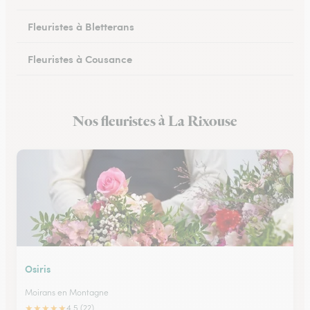
Fleuristes à Bletterans
Fleuristes à Cousance
Fleuristes à Orgelet
Nos fleuristes à La Rixouse
Fleuristes à Moirans-en-Montagne
Osiris
Moirans en Montagne
★
★
★
★
★
4.5 (22)