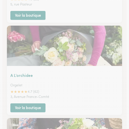
5, rue Pasteur
Voir la boutique
A L’orchidee
Orgelet
★
★
★
★
★
4.7 (62)
3, Avenue France-Comté
Voir la boutique