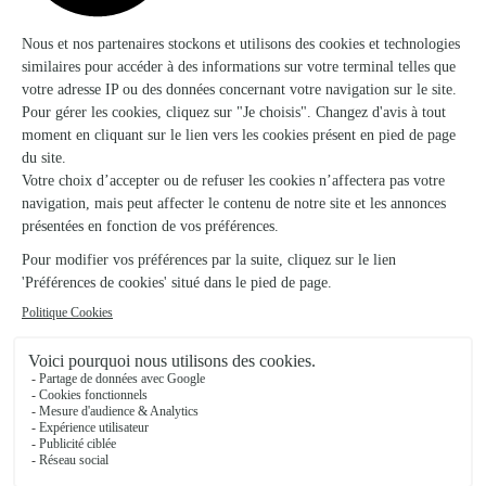
La Rixouse
★
★
★
★
★
Prestation impeccable
Prestation impeccable
26/05/2026
★
★
★
★
★
Parfait = livraison à l'heure
Parfait = livraison à l'heure, ma fille prévenu par un petit
message et très beau bouquet 💐
10/04/2026
★
★
★
★
★