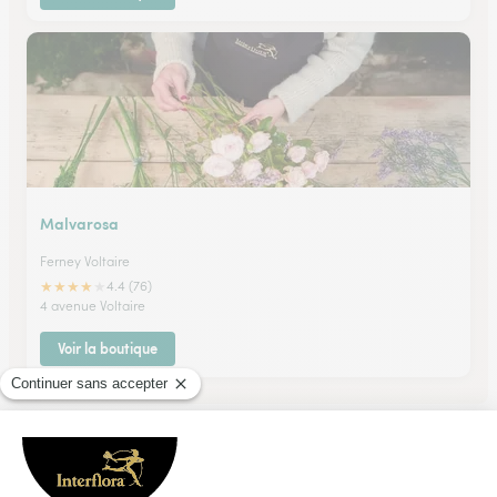
Malvarosa
Ferney Voltaire
★
★
★
★
★
4.4 (76)
4 avenue Voltaire
Voir la boutique
Ils ont fait livrer des fleurs ou une plante à