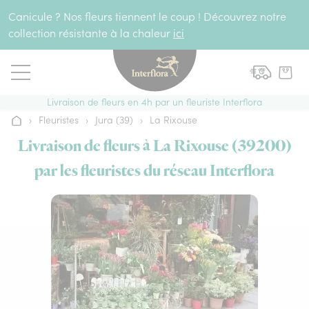
Aller au contenu
Canicule ? Nos fleurs tiennent le coup ! Découvrez notre
collection résistante à la chaleur
ici
Livraison de fleurs en 4h par un fleuriste Interflora
›
Fleuristes
›
Jura (39)
›
La Rixouse
Accueil
Livraison de fleurs à La Rixouse (39200)
par les fleuristes du réseau Interflora