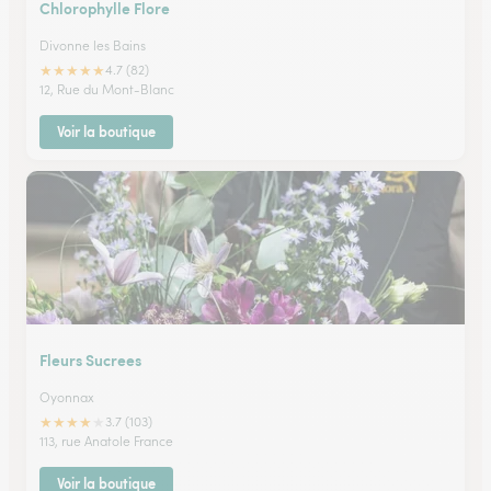
Chlorophylle Flore
Divonne les Bains
★
★
★
★
★
4.7 (82)
12, Rue du Mont-Blanc
Voir la boutique
Fleurs Sucrees
Oyonnax
★
★
★
★
★
3.7 (103)
113, rue Anatole France
Voir la boutique