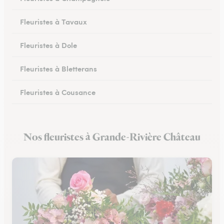
Fleuristes à Tavaux
Fleuristes à Dole
Fleuristes à Bletterans
Fleuristes à Cousance
Fleuristes à Orgelet
Nos fleuristes à Grande-Rivière Château
Fleuristes à Moirans-en-Montagne