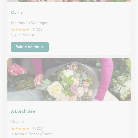
Osiris
Moirans en Montagne
★
★
★
★
★
4.5 (22)
5, rue Pasteur
Voir la boutique
A L’orchidee
Orgelet
★
★
★
★
★
4.7 (62)
3, Avenue France-Comté