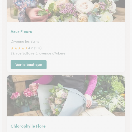
Azur Fleurs
Divonne les Bains
★
★
★
★
★
4.8 (107)
29, rue Voltaire 5, avenue d'Arbère
Voir la boutique
Chlorophylle Flore