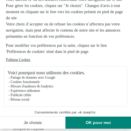
★
★
★
★
★
Très sérieux.
Très sérieux.. je passe toujours par inteflora pour énvoyer les
fleurs
03/05/2026
★
★
★
★
★
Proposition de bouquets et choix facile…
Proposition de bouquets et choix facile pour un anniversaire.
17/02/2026
★
★
★
★
★
Simple et rapide