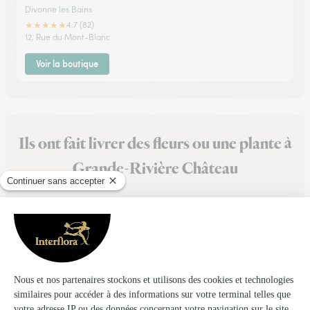
Divonne les Bains
★
★
★
★
★
4.7 (82)
12, Rue du Mont-Blanc
Voir la boutique
Ils ont fait livrer des fleurs ou une plante à
Grande-Rivière Château
★
★
★
★
★
Très bonne expérience
Très bonne expérience. Le bouquet est respecté. Livraison au
top.
10/04/2026