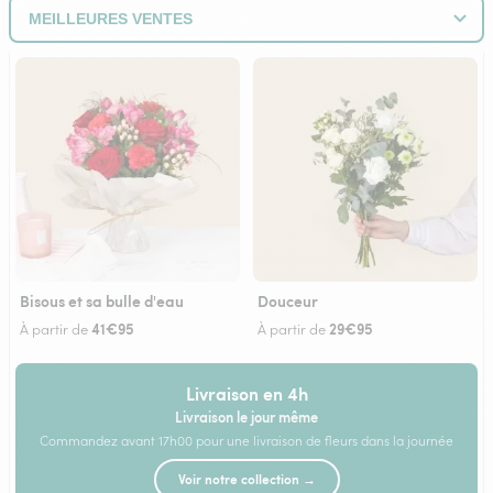
Bisous et sa bulle d'eau
Douceur
41€95
29€95
À partir de
À partir de
Livraison en 4h
Livraison le jour même
Commandez avant 17h00 pour une livraison de fleurs dans la journée
Voir notre collection →