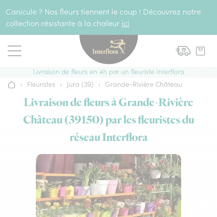
Aller au contenu
Canicule ? Nos fleurs tiennent le coup ! Découvrez notre
collection résistante à la chaleur
ici
Livraison de fleurs en 4h par un fleuriste Interflora
›
Fleuristes
›
Jura (39)
›
Grande-Rivière Château
Accueil
Livraison de fleurs à Grande-Rivière
Château (39150) par les fleuristes du
réseau Interflora