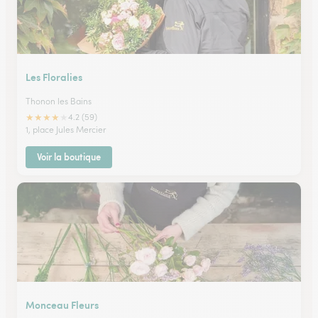
Les Floralies
Thonon les Bains
★
★
★
★
★
4.2 (59)
1, place Jules Mercier
Voir la boutique
Monceau Fleurs