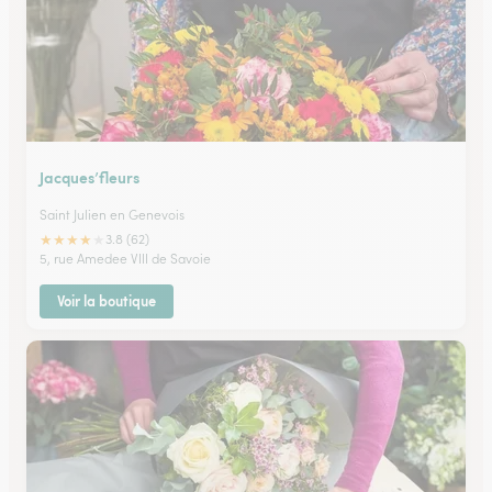
Jacques’fleurs
Saint Julien en Genevois
★
★
★
★
★
3.8 (62)
5, rue Amedee VIII de Savoie
Voir la boutique