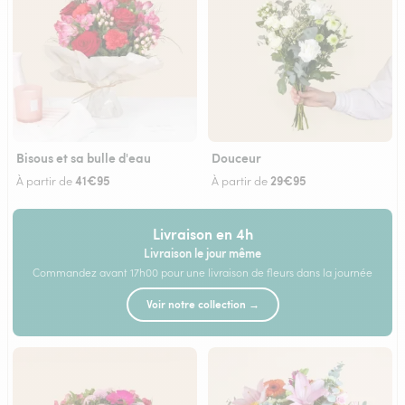
Bisous et sa bulle d'eau
Douceur
41€95
29€95
À partir de
À partir de
Livraison en 4h
Livraison le jour même
Commandez avant 17h00 pour une livraison de fleurs dans la journée
Voir notre collection →