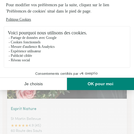
L’effet Fleur
Marignier
★
★
★
★
★
4.6 (90)
11, rue de l'Eglise
Voir la boutique
Esprit Nature
St Martin Bellevue
★
★
★
★
★
4.9 (45)
60 Route des Sauts