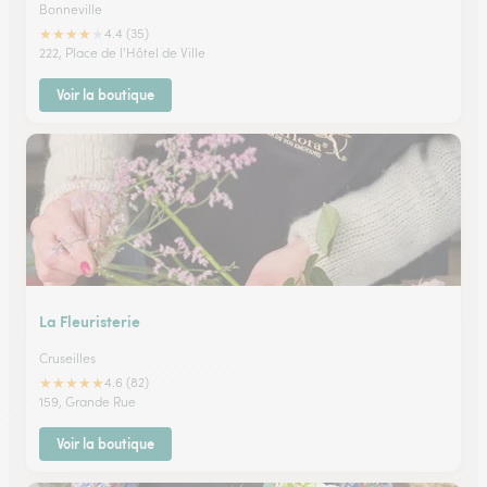
Bonneville
★
★
★
★
★
4.4 (35)
222, Place de l'Hôtel de Ville
Voir la boutique
La Fleuristerie
Cruseilles
★
★
★
★
★
4.6 (82)
159, Grande Rue
Voir la boutique