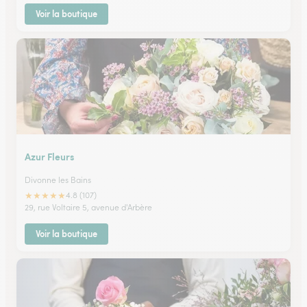
Voir la boutique
Azur Fleurs
Divonne les Bains
★
★
★
★
★
4.8 (107)
29, rue Voltaire 5, avenue d'Arbère
Voir la boutique