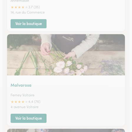
Annemasse
★
★
★
★
★
3.7 (35)
14, rue du Commerce
Voir la boutique
Malvarosa
Ferney Voltaire
★
★
★
★
★
4.4 (76)
4 avenue Voltaire
Voir la boutique