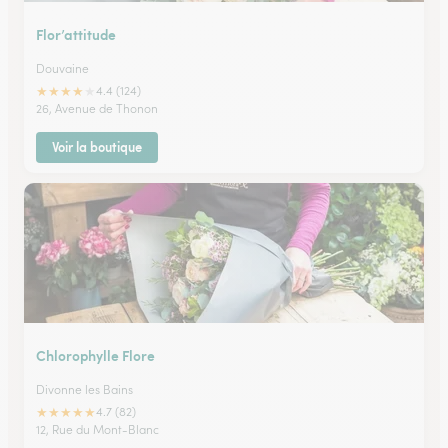
Flor’attitude
Douvaine
★
★
★
★
★
4.4 (124)
26, Avenue de Thonon
Voir la boutique
Chlorophylle Flore
Divonne les Bains
★
★
★
★
★
4.7 (82)
12, Rue du Mont-Blanc