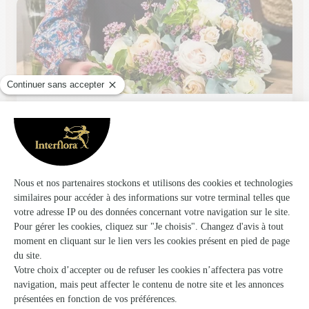
Dolce Terra
Margencel
★
★
★
★
★
4.8 (16)
Centre Commercial Carrefour Margencel Route de Genève
Voir la boutique