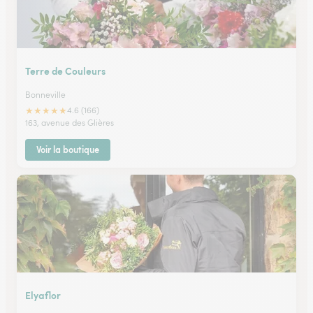
Terre de Couleurs
Bonneville
★
★
★
★
★
4.6 (166)
163, avenue des Glières
Voir la boutique
Elyaflor