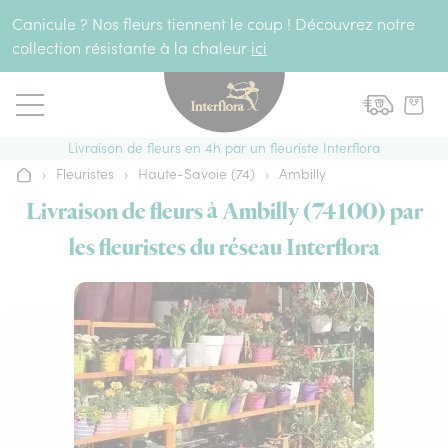
Aller au contenu
Canicule ? Nos fleurs tiennent le coup ! Découvrez notre
collection résistante à la chaleur
ici
Livraison de fleurs en 4h par un fleuriste Interflora
›
Fleuristes
›
Haute-Savoie (74)
›
Ambilly
Accueil
Livraison de fleurs à Ambilly (74100) par
les fleuristes du réseau Interflora