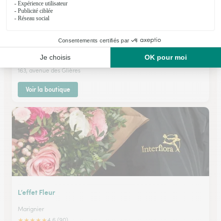
Terre de Couleurs
Bonneville
★
★
★
★
★
4.6 (166)
163, avenue des Glières
Voir la boutique
L’effet Fleur
Marignier
★
★
★
★
★
4.6 (90)