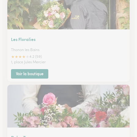
Les Floralies
Thonon les Bains
★
★
★
★
★
4.2 (59)
1, place Jules Mercier
Voir la boutique