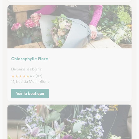
Chlorophylle Flore
Divonne les Bains
★
★
★
★
★
4.7 (82)
12, Rue du Mont-Blanc
Voir la boutique