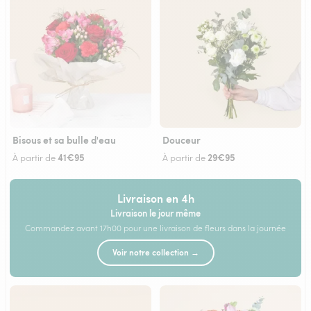
Bisous et sa bulle d'eau
Douceur
41€95
29€95
À partir de
À partir de
Livraison en 4h
Livraison le jour même
Commandez avant 17h00 pour une livraison de fleurs dans la journée
Voir notre collection →