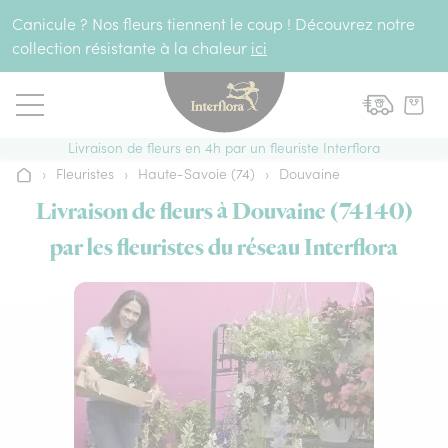
Aller au contenu
Canicule ? Nos fleurs tiennent le coup ! Découvrez notre
collection résistante à la chaleur
ici
Livraison de fleurs en 4h par un fleuriste Interflora
›
Fleuristes
›
Haute-Savoie (74)
›
Douvaine
Accueil
Livraison de fleurs à Douvaine (74140)
par les fleuristes du réseau Interflora