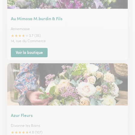
Au Mimosa M.burdin & Fils
Annemasse
★
★
★
★
★
3.7 (35)
14, rue du Commerce
Voir la boutique
Azur Fleurs
Divonne les Bains
★
★
★
★
★
4.8 (107)