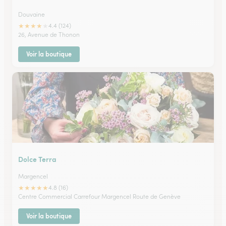
Douvaine
★
★
★
★
★
4.4 (124)
26, Avenue de Thonon
Voir la boutique
Dolce Terra
Margencel
★
★
★
★
★
4.8 (16)
Centre Commercial Carrefour Margencel Route de Genève
Voir la boutique