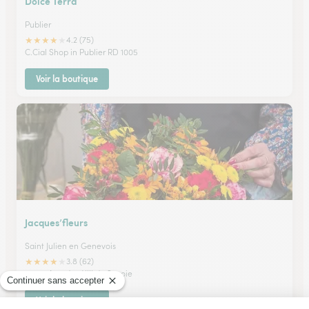
Dolce Terra
Publier
★
★
★
★
★
4.2 (75)
C.Cial Shop in Publier RD 1005
Voir la boutique
Jacques’fleurs
Saint Julien en Genevois
★
★
★
★
★
3.8 (62)
5, rue Amedee VIII de Savoie
Voir la boutique