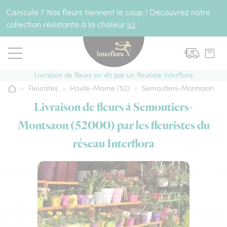
Aller au contenu
Canicule ? Nos fleurs tiennent le coup ! Découvrez notre
collection résistante à la chaleur
ici
Livraison de fleurs en 4h par un fleuriste Interflora
›
Fleuristes
›
Haute-Marne (52)
›
Semoutiers-Montsaon
Accueil
Livraison de fleurs à Semoutiers-
Montsaon (52000) par les fleuristes du
réseau Interflora