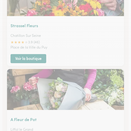
Strassel Fleurs
Chatillon Sur Seine
★
★
★
★
★
3.9 (46)
Place de la Ville du Puy
Voir la boutique
A Fleur de Pot
Liffol le Grand