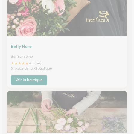
Betty Flore
Bar Sur Seine
★
★
★
★
★
4.5 (54)
8, place de la République
Voir la boutique