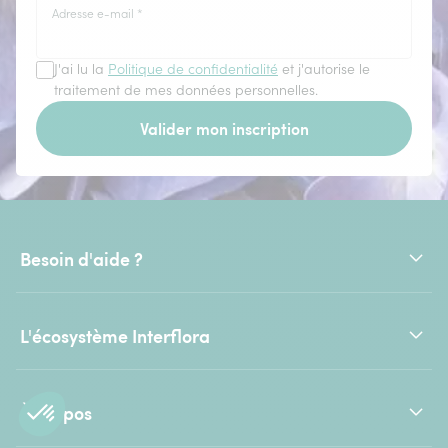
Adresse e-mail
*
J'ai lu la
Politique de confidentialité
et j'autorise le
traitement de mes données personnelles.
Valider mon inscription
Besoin d'aide ?
L'écosystème Interflora
À propos