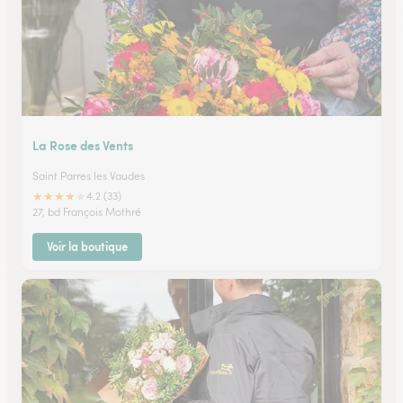
La Rose des Vents
Saint Parres les Vaudes
★
★
★
★
★
4.2 (33)
27, bd François Mothré
Voir la boutique