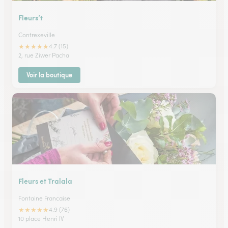
Fleurs’t
Contrexeville
★
★
★
★
★
4.7 (15)
2, rue Ziwer Pacha
Voir la boutique
Fleurs et Tralala
Fontaine Francaise
★
★
★
★
★
4.9 (76)
10 place Henri IV