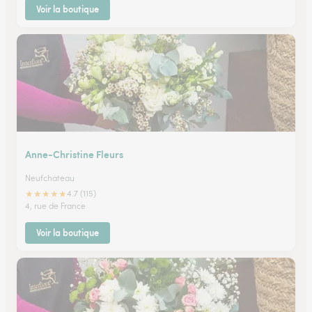
Voir la boutique
Anne-Christine Fleurs
Neufchateau
★
★
★
★
★
4.7 (115)
4, rue de France
Voir la boutique