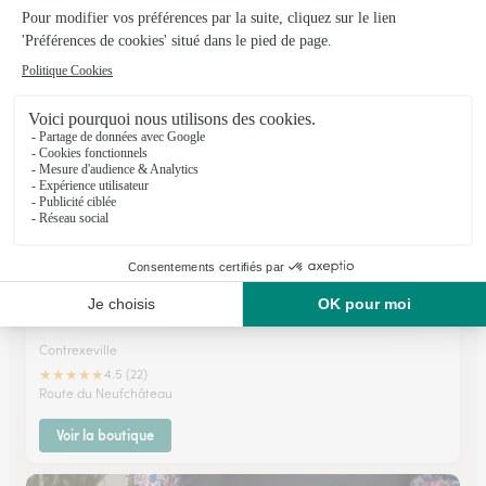
Is Sur Tille
★
★
★
★
★
4.6 (19)
4, rue Dominique Ancemot
Voir la boutique
A Fleur de Pot
Contrexeville
★
★
★
★
★
4.5 (22)
Route du Neufchâteau
Voir la boutique