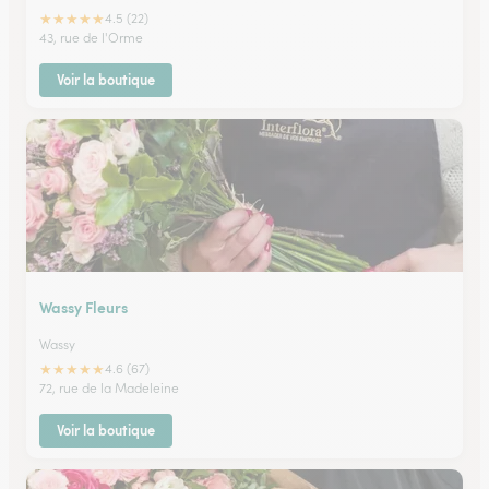
★
★
★
★
★
4.5 (22)
43, rue de l'Orme
Voir la boutique
Wassy Fleurs
Wassy
★
★
★
★
★
4.6 (67)
72, rue de la Madeleine
Voir la boutique