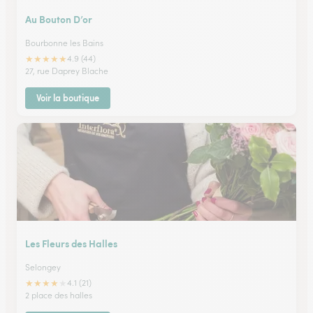
Au Bouton D’or
Bourbonne les Bains
★
★
★
★
★
4.9 (44)
27, rue Daprey Blache
Voir la boutique
Les Fleurs des Halles
Selongey
★
★
★
★
★
4.1 (21)
2 place des halles