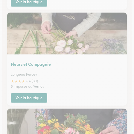
Voir la boutique
Fleurs et Compagnie
Longeau Percey
★
★
★
★
★
4 (30)
5 impasse du Vernoy
Voir la boutique