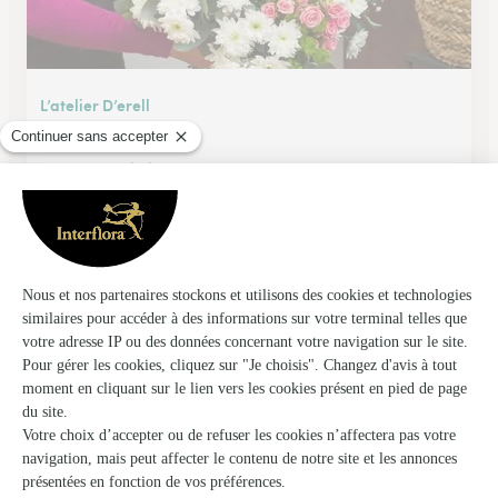
L’atelier D’erell
Is Sur Tille
★
★
★
★
★
4.6 (65)
3 Bis, Place Jean Durand
Voir la boutique
Floral-Is