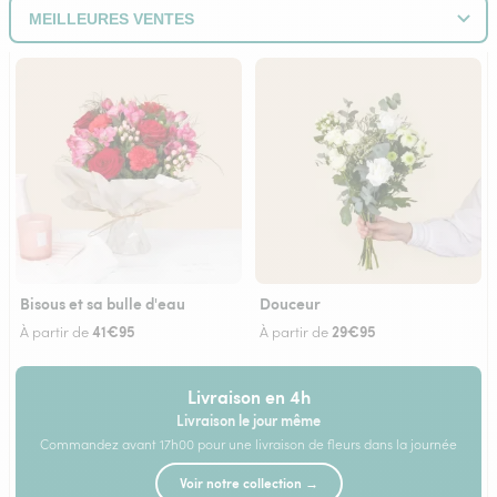
Bisous et sa bulle d'eau
Douceur
41€95
29€95
À partir de
À partir de
Livraison en 4h
Livraison le jour même
Commandez avant 17h00 pour une livraison de fleurs dans la journée
Voir notre collection →