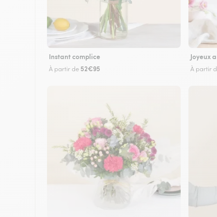
Instant complice
Joyeux a
52€95
À partir de
À partir 