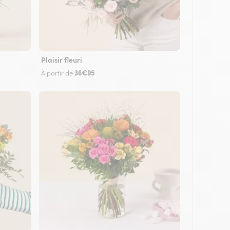
Plaisir fleuri
36€95
À partir de