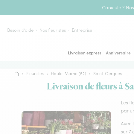
Aller au contenu
Canicule ? Nos 
Besoin d’aide
Nos fleuristes
Entreprise
Livraison express
Anniversaire
›
Fleuristes
›
Haute-Marne (52)
›
Saint-Ciergues
Accueil
Livraison de fleurs à S
Les fl
par un
Avec I
sur 7