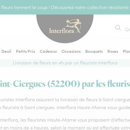
fleurs tiennent le coup ! Découvrez notre collection résistante
Recher
Deuil
Petits Prix
Cadeaux
Occasions
Bouquets
Roses
Pla
Livraison de fleurs en 4h par un fleuriste Interflora
aint-Ciergues (52200) par les fleuris
euristes Interflora assurent la livraison de fleurs à Saint cierg
 fleuriste à Saint ciergues. Interflora Haute-Marne vous guide
nterflora, les fleuristes Haute-Marne vous proposent d’effectuer
 et en moins de 4 heures, selon le moment où est effectuée vo