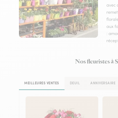
avec d
remet
floral
aux fo
: amou
récep
Nos fleuristes à 
MEILLEURES VENTES
DEUIL
ANNIVERSAIRE