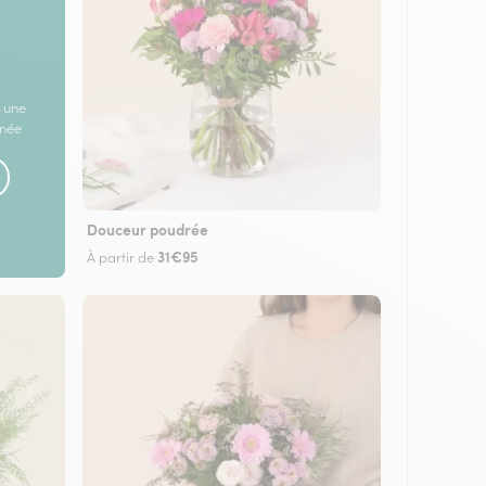
 une
rnée
Douceur poudrée
31€95
À partir de