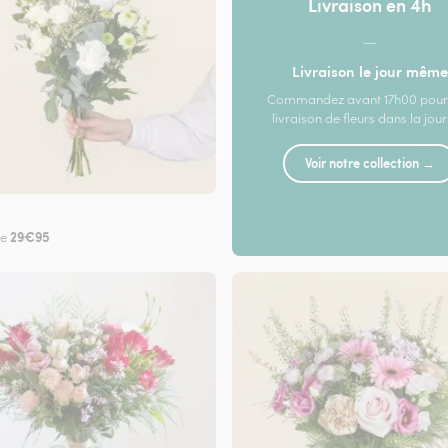
Livraison en 4h
—
Livraison le jour même
Commandez avant 17h00 pour
livraison de fleurs dans la jou
Voir notre collection →
29€95
de