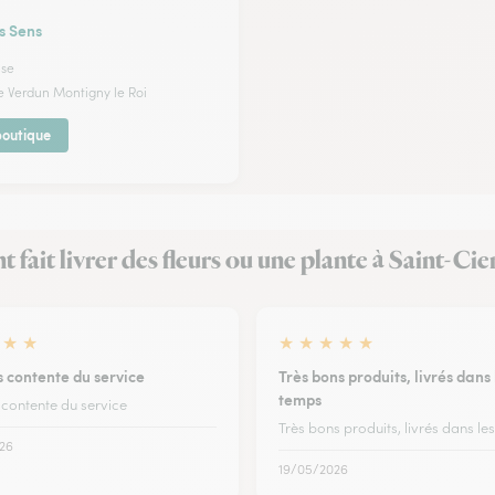
es Sens
use
de Verdun Montigny le Roi
 boutique
nt fait livrer des fleurs ou une plante à Saint-Ci
★
★
★
★
★
★
★
s contente du service
Très bons produits, livrés dans 
temps
 contente du service
Très bons produits, livrés dans le
26
19/05/2026