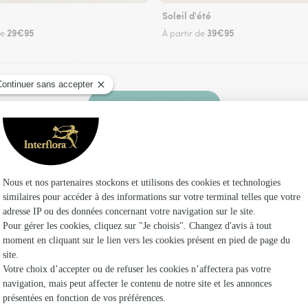
Soleil d'été
29€95
39€95
de
À partir de
Faire livrer des fleurs
 fleuriste Interflora à Saint-Ciergues et dans s
Les fle
Fleuristes
Fleuristes
Fleuristes