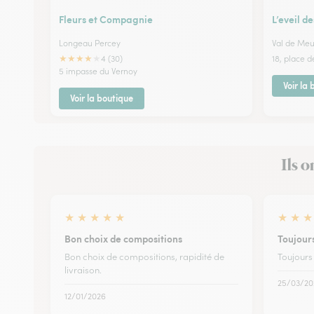
Fleurs et Compagnie
L’eveil d
Longeau Percey
Val de Me
★
★
★
★
★
4 (30)
18, place 
5 impasse du Vernoy
Voir la
Voir la boutique
Ils o
★
★
★
★
★
★
★
★
Bon choix de compositions
Toujour
Bon choix de compositions, rapidité de
Toujours
livraison.
25/03/20
12/01/2026