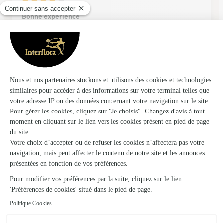
★
★
★
★
★
Bonne experience
Bonne experience
24/01/2026
Trustpilot
Échantillon d'avis clients fourni via Trustpilot.
Voir tous
les avis de la marque Interflora sur Trustpilot
Livraison de fleurs à Ville-sous-la-Ferté
et autour : les villes proches couvertes par
le réseau Interflora
Juvancourt
FLEURISTES