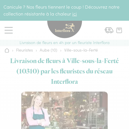
Aller au contenu
Canicule ? Nos fleurs tiennent le coup ! Découvrez notre
collection résistante à la chaleur
ici
Livraison de fleurs en 4h par un fleuriste Interflora
›
Fleuristes
›
Aube (10)
›
Ville-sous-la-Ferté
Accueil
Livraison de fleurs à Ville-sous-la-Ferté
(10310) par les fleuristes du réseau
Interflora