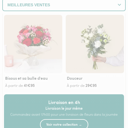
Bisous et sa bulle d'eau
Douceur
41€95
29€95
À partir de
À partir de
Livraison en 4h
Livraison le jour même
Commandez avant 17h00 pour une livraison de fleurs dans la journée
Voir notre collection →