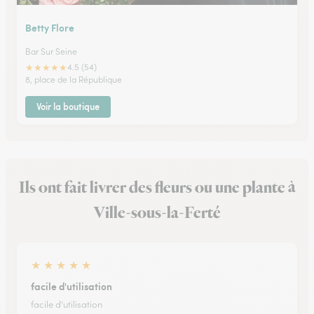
Betty Flore
Bar Sur Seine
★
★
★
★
★
4.5 (54)
8, place de la République
Voir la boutique
Ils ont fait livrer des fleurs ou une plante à
Ville-sous-la-Ferté
★
★
★
★
★
facile d'utilisation
facile d'utilisation