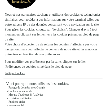
Livraison de fleurs à Montigny-sur-Aube
et autour : les villes proches couvertes par
le réseau Interflora
Gevrolles
FLEURISTE
Courban
FLEURISTE
Veuxhaulles-sur-Aube
FLEURISTE
Thoires
FLEURISTES