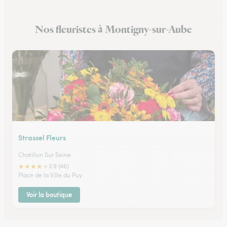
Fleuristes à Brochon
Nos fleuristes à Montigny-sur-Aube
Fleuristes à Meursault
Strassel Fleurs
Chatillon Sur Seine
★
★
★
★
★
3.9 (46)
Place de la Ville du Puy
Voir la boutique