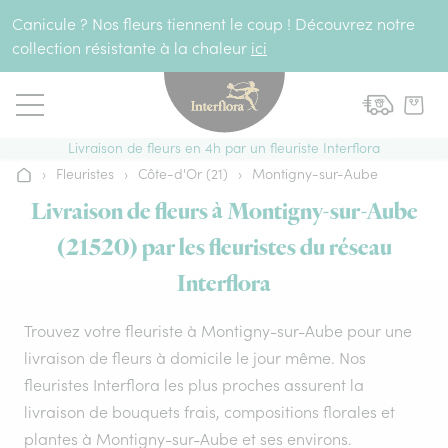
Aller au contenu
Canicule ? Nos fleurs tiennent le coup ! Découvrez notre
collection résistante à la chaleur
ici
Livraison de fleurs en 4h par un fleuriste Interflora
›
Fleuristes
›
Côte-d'Or (21)
›
Montigny-sur-Aube
Accueil
Livraison de fleurs à Montigny-sur-Aube
(21520) par les fleuristes du réseau
Interflora
Trouvez votre fleuriste à Montigny-sur-Aube pour une
livraison de fleurs à domicile le jour même. Nos
fleuristes Interflora les plus proches assurent la
livraison de bouquets frais, compositions florales et
plantes à Montigny-sur-Aube et ses environs.