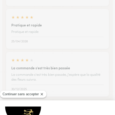
★
★
★
★
★
Pratique et rapide
Pratique et rapide
25/04/2026
★
★
★
★
★
La commande s'est très bien passée
La commande s'est très bien passée, j'espère que la qualité
des fleurs suivra.
30/12/2025
Trustpilot
Échantillon d'avis clients fourni via Trustpilot.
Voir tous
les avis de la marque Interflora sur Trustpilot