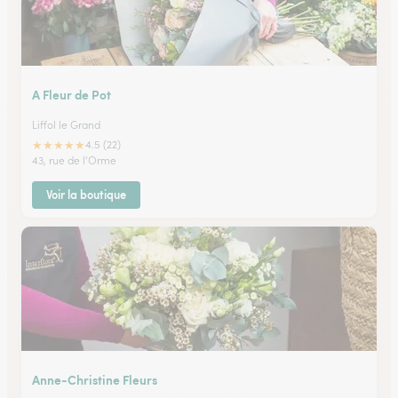
A Fleur de Pot
Liffol le Grand
★
★
★
★
★
4.5 (22)
43, rue de l'Orme
Voir la boutique
Anne-Christine Fleurs