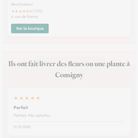
Neufchateau
★
★
★
★
★
4.7 (115)
4, rue de France
Voir la boutique
Ils ont fait livrer des fleurs ou une plante à
Consigny
★
★
★
★
★
Parfait
Parfait, très satisfais
11/12/2025