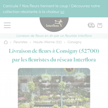
Aller au contenu
Canicule ? Nos fleurs tiennent le coup ! Découvrez notre
collection résistante à la chaleur
ici
Livraison de fleurs en 4h par un fleuriste Interflora
›
Fleuristes
›
Haute-Marne (52)
›
Consigny
Accueil
Livraison de fleurs à Consigny (52700)
par les fleuristes du réseau Interflora