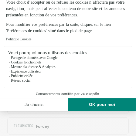
03/06/2026
Trustpilot
Échantillon d'avis clients fourni via Trustpilot.
Voir tous
les avis de la marque Interflora sur Trustpilot
Livraison de fleurs à Consigny et autour :
les villes proches couvertes par le réseau
Interflora
Millières
FLEURISTES
Forcey
FLEURISTES