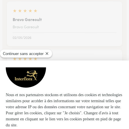
★
★
★
★
★
Bravo Gareoult
Bravo Gareoult
02/05/2026
★
★
★
★
★
RAS.
Rien à signaler.
08/05/2026
★
★
★
★
★
Tres Belle composition je recommande
Je recommande inter flora car je suis toujours contente de la
qualité et la quantitative de cette