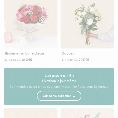
Bisous et sa bulle d'eau
Douceur
41€95
29€95
À partir de
À partir de
Livraison en 4h
Livraison le jour même
Commandez avant 17h00 pour une livraison de fleurs dans la journée
Voir notre collection →