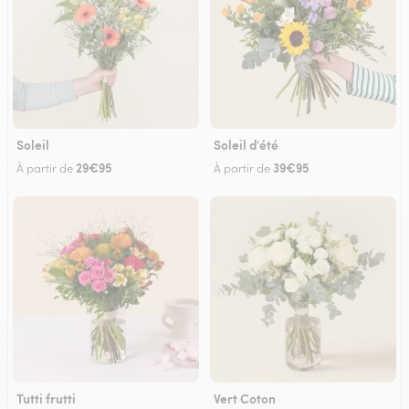
Soleil
Soleil d'été
29€95
39€95
À partir de
À partir de
Tutti frutti
Vert Coton