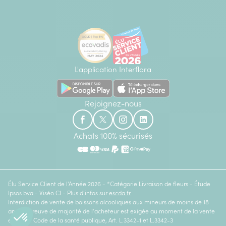
L'application Interflora
Rejoignez-nous
Achats 100% sécurisés
Élu Service Client de l'Année 2026 - *Catégorie Livraison de fleurs - Étude
Ipsos bva - Viséo CI - Plus d'infos sur
escda.fr
Interdiction de vente de boissons alcooliques aux mineurs de moins de 18
ans. La preuve de majorité de l'acheteur est exigée au moment de la vente
en ligne. Code de la santé publique, Art. L.3342-1 et L.3342-3