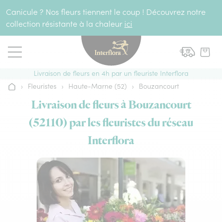
Aller au contenu
Canicule ? Nos fleurs tiennent le coup ! Découvrez notre
collection résistante à la chaleur
ici
Livraison de fleurs en 4h par un fleuriste Interflora
›
Fleuristes
›
Haute-Marne (52)
›
Bouzancourt
Accueil
Livraison de fleurs à Bouzancourt
(52110) par les fleuristes du réseau
Interflora