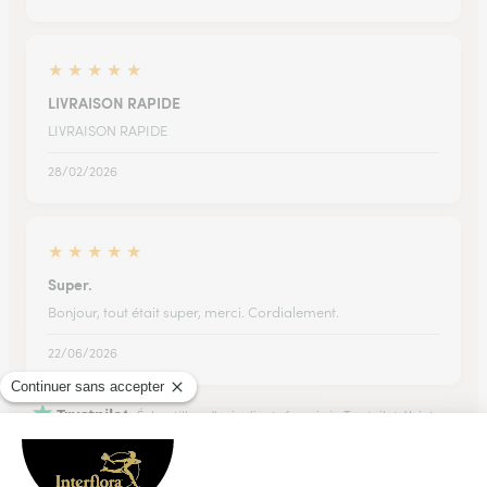
★
★
★
★
★
LIVRAISON RAPIDE
LIVRAISON RAPIDE
28/02/2026
★
★
★
★
★
Super.
Bonjour, tout était super, merci. Cordialement.
22/06/2026
Trustpilot
Échantillon d'avis clients fourni via Trustpilot.
Voir tous
les avis de la marque Interflora sur Trustpilot