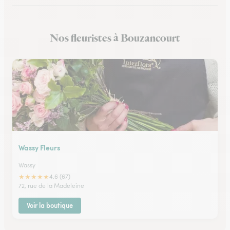
Nos fleuristes à Bouzancourt
Wassy Fleurs
Wassy
★
★
★
★
★
4.6 (67)
72, rue de la Madeleine
Voir la boutique