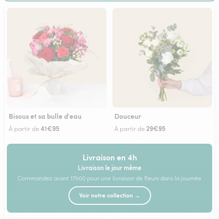
Bisous et sa bulle d'eau
Douceur
41€95
29€95
À partir de
À partir de
Livraison en 4h
Livraison le jour même
Commandez avant 17h00 pour une livraison de fleurs dans la journée
Voir notre collection →