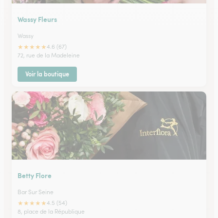
Wassy Fleurs
Wassy
★
★
★
★
★
4.6 (67)
72, rue de la Madeleine
Voir la boutique
Betty Flore
Bar Sur Seine
★
★
★
★
★
4.5 (54)
8, place de la République