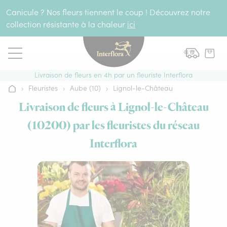
Aller au contenu
Canicule ? Nos fleurs tiennent le coup ! Découvrez notre
collection résistante à la chaleur
ici
Livraison de fleurs en 4h par un fleuriste Interflora
›
Fleuristes
›
Aube (10)
›
Lignol-le-Château
Accueil
Livraison de fleurs à Lignol-le-Château
(10200) par les fleuristes du réseau
Interflora