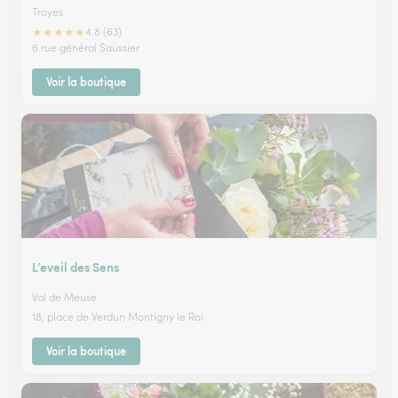
Troyes
★
★
★
★
★
4.8 (63)
6 rue général Saussier
Voir la boutique
L’eveil des Sens
Val de Meuse
18, place de Verdun Montigny le Roi
Voir la boutique