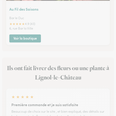
Au Fil des Saisons
Bar le Duc
★
★
★
★
★
4.9 (43)
6, rue Bar la Ville
Voir la boutique
Ils ont fait livrer des fleurs ou une plante à
Lignol-le-Château
★
★
★
★
★
Première commande et je suis satisfaite
Beaucoup de choix sur le site , et bien expliqué, des détails sur