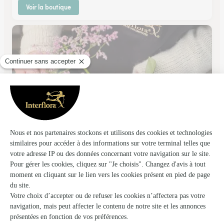
Voir la boutique
Marjolaine
Arcis Sur Aube
★
★
★
★
★
4.6 (97)
4, rue de Paris
Voir la boutique