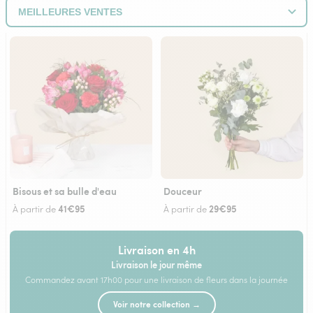
Bisous et sa bulle d'eau
Douceur
41€95
29€95
À partir de
À partir de
Livraison en 4h
Livraison le jour même
Commandez avant 17h00 pour une livraison de fleurs dans la journée
Voir notre collection →