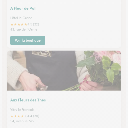
A Fleur de Pot
Liffol le Grand
★
★
★
★
★
4.5 (22)
43, rue de l'Orme
Voir la boutique
Aux Fleurs des Thes
Vitry le Francois
★
★
★
★
★
4.4 (38)
54, avenue Moll