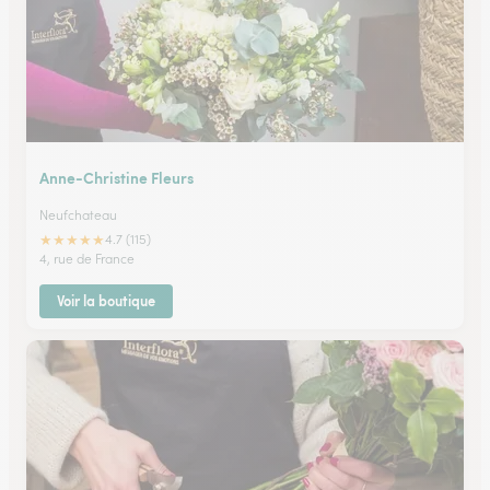
Anne-Christine Fleurs
Neufchateau
★
★
★
★
★
4.7 (115)
4, rue de France
Voir la boutique