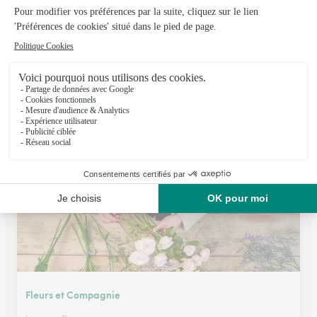
Vert’tige de Fleurs
Pargny Sur Saulx
★
★
★
★
★
4.7 (61)
67, Avenue du Bois du Roi
Voir la boutique
Fleurs et Compagnie