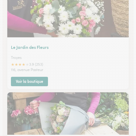
Le Jardin des Fleurs
Troyes
★
★
★
★
★
3.9 (253)
116, avenue Pasteur
Voir la boutique