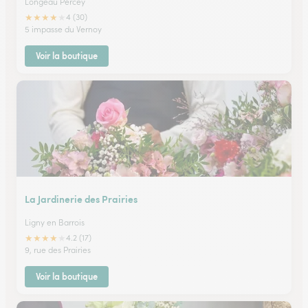
Longeau Percey
★
★
★
★
★
4 (30)
5 impasse du Vernoy
Voir la boutique
La Jardinerie des Prairies
Ligny en Barrois
★
★
★
★
★
4.2 (17)
9, rue des Prairies
Voir la boutique