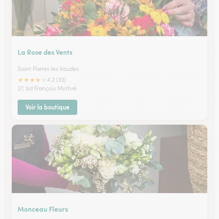
La Rose des Vents
Saint Parres les Vaudes
★
★
★
★
★
4.2 (33)
27, bd François Mothré
Voir la boutique
Monceau Fleurs