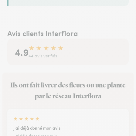
Avis clients Interflora
★
★
★
★
★
4.9
44 avis vérifiés
Ils ont fait livrer des fleurs ou une plante
par le réseau Interflora
★
★
★
★
★
J'ai déjà donné mon avis
J'ai déjà donné mon avis