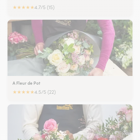
★
★
★
★
★
4.7/5 (15)
A Fleur de Pot
★
★
★
★
★
4.5/5 (22)