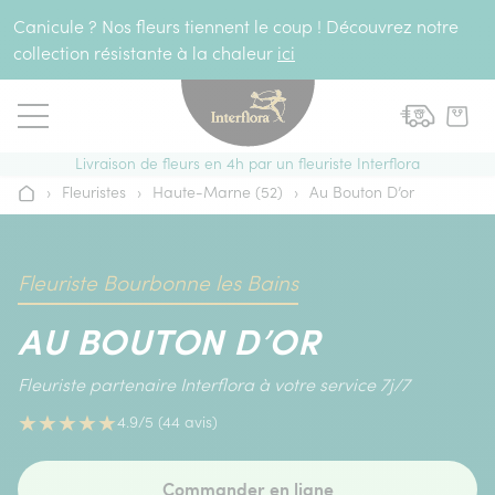
Aller au contenu
Canicule ? Nos fleurs tiennent le coup ! Découvrez notre
collection résistante à la chaleur
ici
Livraison de fleurs en 4h par un fleuriste Interflora
›
Fleuristes
›
Haute-Marne (52)
›
Au Bouton D’or
Accueil
Fleuriste Bourbonne les Bains
AU BOUTON D’OR
Fleuriste partenaire Interflora à votre service 7j/7
★
★
★
★
★
4.9/5 (44 avis)
Commander en ligne