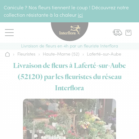
Aller au contenu
Canicule ? Nos fleurs tiennent le coup ! Découvrez notre
collection résistante à la chaleur
ici
Livraison de fleurs en 4h par un fleuriste Interflora
›
Fleuristes
›
Haute-Marne (52)
›
Laferté-sur-Aube
Accueil
Livraison de fleurs à Laferté-sur-Aube
(52120) par les fleuristes du réseau
Interflora