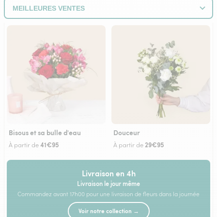
Bisous et sa bulle d'eau
Douceur
41€95
29€95
À partir de
À partir de
Livraison en 4h
Livraison le jour même
Commandez avant 17h00 pour une livraison de fleurs dans la journée
Voir notre collection →