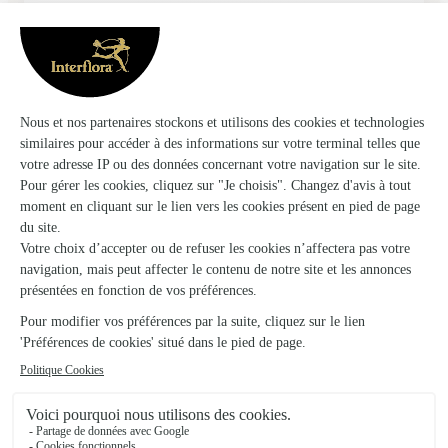
Trustpilot
Échantillon d'avis clients fourni via Trustpilot.
Voir tous
les avis de la marque Interflora sur Trustpilot
Livraison de fleurs à Laferté-sur-Aube et
autour : les villes proches couvertes par le
réseau Interflora
Juvancourt
FLEURISTES
Silvarouvres
FLEURISTE
Ville-sous-la-Ferté
FLEURISTE