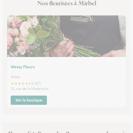
Nos fleuristes à Mirbel
Wassy Fleurs
Wassy
★
★
★
★
★
4.6 (67)
72, rue de la Madeleine
Voir la boutique