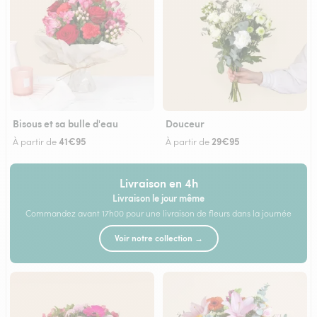
Bisous et sa bulle d'eau
Douceur
41€95
29€95
À partir de
À partir de
Livraison en 4h
Livraison le jour même
Commandez avant 17h00 pour une livraison de fleurs dans la journée
Voir notre collection →