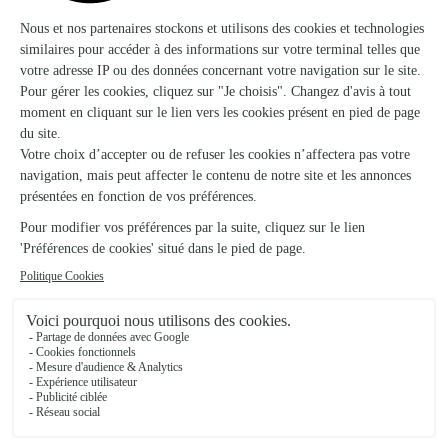
Livraison de fleurs à Mirbel et autour : les
villes proches couvertes par le réseau
Interflora
La Genevroye
FLEURISTE
Marbéville
FLEURISTE
Ambonville
FLEURISTE
Cerisières
FLEURISTE
Vignory
FLEURISTE