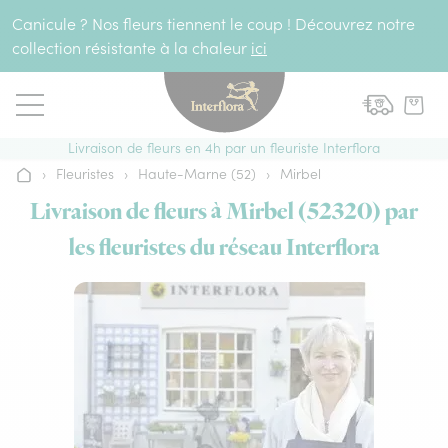
Aller au contenu
Canicule ? Nos fleurs tiennent le coup ! Découvrez notre
collection résistante à la chaleur
ici
Livraison de fleurs en 4h par un fleuriste Interflora
›
Fleuristes
›
Haute-Marne (52)
›
Mirbel
Accueil
Livraison de fleurs à Mirbel (52320) par
les fleuristes du réseau Interflora