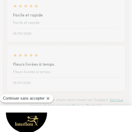
★
★
★
★
★
Facile et rapide
Facile et rapide
18/05/2026
★
★
★
★
★
Fleurs livrées à temps.
Fleurs livrées à temps.
19/01/2026
Trustpilot
Échantillon d'avis clients fourni via Trustpilot.
Voir tous
les avis de la marque Interflora sur Trustpilot