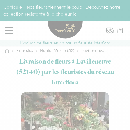
Aller au contenu
Canicule ? Nos fleurs tiennent le coup ! Découvrez notre
collection résistante à la chaleur
ici
Livraison de fleurs en 4h par un fleuriste Interflora
›
Fleuristes
›
Haute-Marne (52)
›
Lavilleneuve
Accueil
Livraison de fleurs à Lavilleneuve
(52140) par les fleuristes du réseau
Interflora