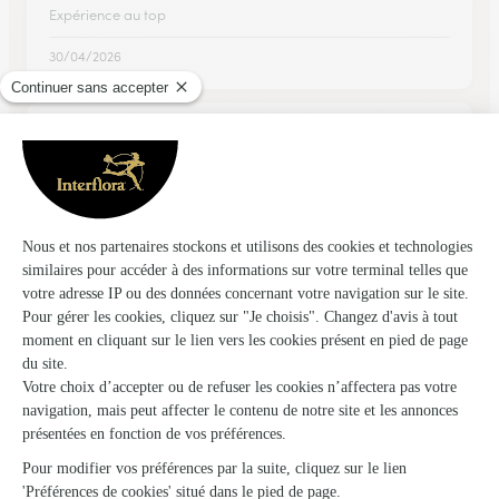
Expérience au top
30/04/2026
★
★
★
★
★
Application simple d’utilisation
Application simple d’utilisation
14/02/2026
Trustpilot
Échantillon d'avis clients fourni via Trustpilot.
Voir tous
les avis de la marque Interflora sur Trustpilot
Livraison de fleurs à Lavilleneuve et
autour : les villes proches couvertes par le