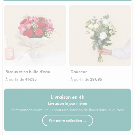
Bisous et sa bulle d'eau
Douceur
41€95
29€95
À partir de
À partir de
Livraison en 4h
Livraison le jour même
Commandez avant 17h00 pour une livraison de fleurs dans la journée
Voir notre collection →