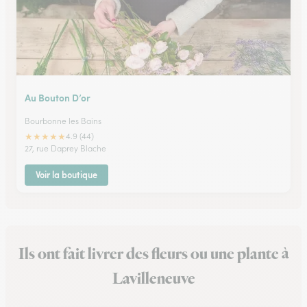
Au Bouton D’or
Bourbonne les Bains
★
★
★
★
★
4.9 (44)
27, rue Daprey Blache
Voir la boutique
Ils ont fait livrer des fleurs ou une plante à
Lavilleneuve