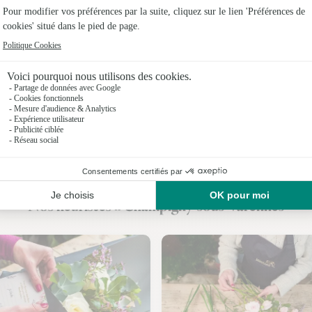
Fleuristes
Fleuristes
Nos fleuristes à Champigny-sous-Varennes