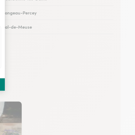
 à Longeau-Percey
 à Val-de-Meuse