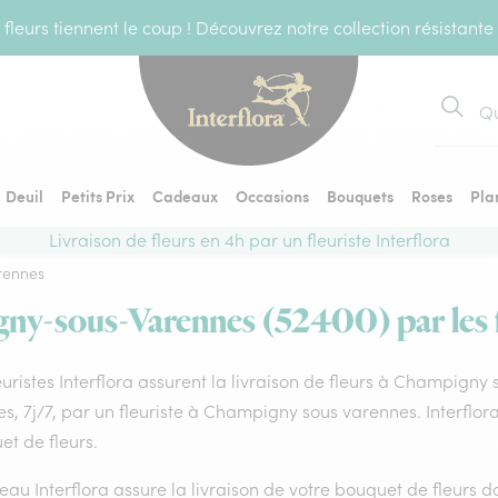
fleurs tiennent le coup ! Découvrez notre collection résistante
Recher
Deuil
Petits Prix
Cadeaux
Occasions
Bouquets
Roses
Pla
Livraison de fleurs en 4h par un fleuriste Interflora
rennes
gny-sous-Varennes (52400) par les fl
euristes Interflora assurent la livraison de fleurs à Champigny
s, 7j/7, par un fleuriste à Champigny sous varennes. Interflo
t de fleurs.
eau Interflora assure la livraison de votre bouquet de fleurs