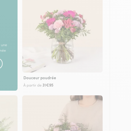
 une
rnée
Douceur poudrée
31€95
À partir de