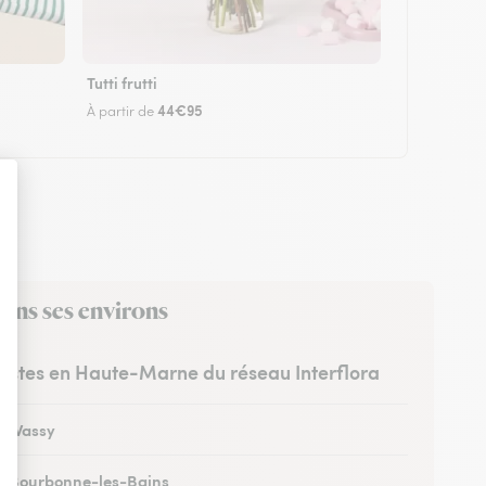
Tutti frutti
44€95
À partir de
ans ses environs
uristes en Haute-Marne du réseau Interflora
 à Wassy
 à Bourbonne-les-Bains