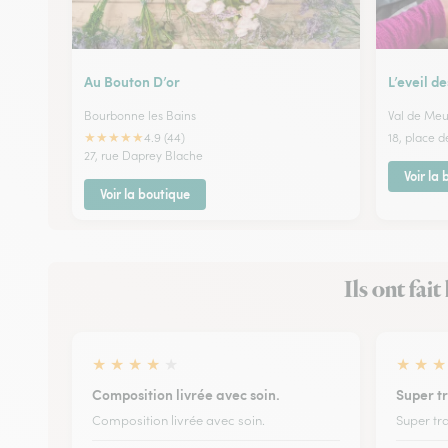
Au Bouton D’or
L’eveil d
Bourbonne les Bains
Val de Me
★
★
★
★
★
4.9 (44)
18, place 
27, rue Daprey Blache
Voir la
Voir la boutique
Ils ont fai
★
★
★
★
★
★
★
★
Composition livrée avec soin.
Super t
Composition livrée avec soin.
Super tra