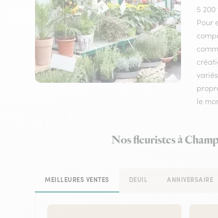
5 200 
Pour e
compos
comman
créat
variés
propre
le mo
Nos fleuristes à Champ
MEILLEURES VENTES
DEUIL
ANNIVERSAIRE