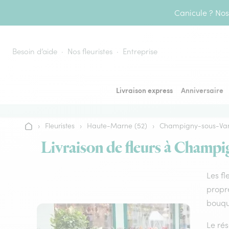
Aller au contenu
Canicule ? Nos 
Besoin d’aide
Nos fleuristes
Entreprise
Livraison express
Anniversaire
›
Fleuristes
›
Haute-Marne (52)
›
Champigny-sous-Va
Accueil
Livraison de fleurs à Champi
Les fl
propre
bouque
Le rés