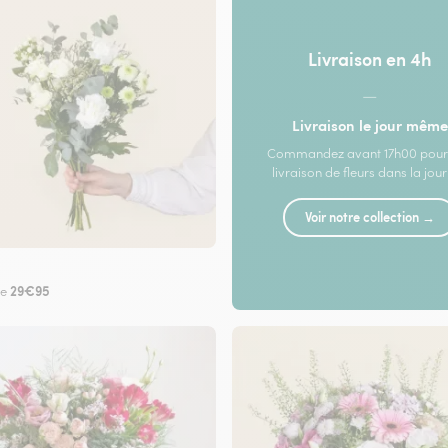
Livraison en 4h
—
Livraison le jour même
Commandez avant 17h00 pour
livraison de fleurs dans la jou
Voir notre collection →
29€95
de