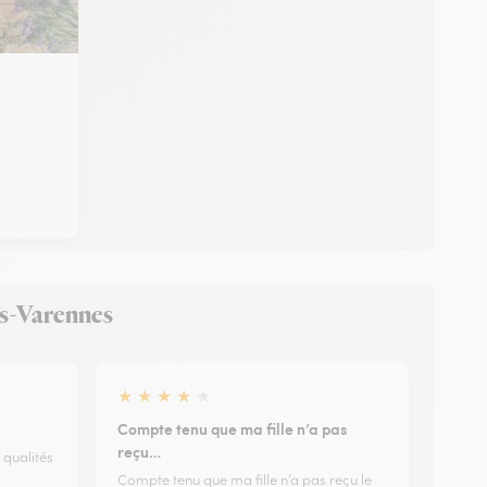
ous-Varennes
★
★
★
★
★
Compte tenu que ma fille n’a pas
reçu…
 qualités
Compte tenu que ma fille n’a pas reçu le