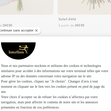
Soleil d'été
29€95
39€95
de
À partir de
Faire livrer des fleurs
riste Interflora à Champigny-sous-Varennes et d
Les fle
Fleuristes
Fleuristes