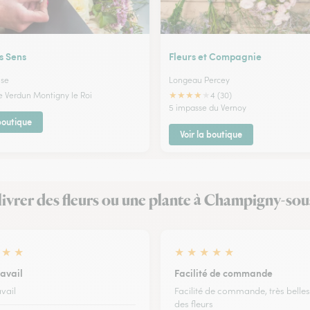
es Sens
Fleurs et Compagnie
use
Longeau Percey
★
★
★
★
★
de Verdun Montigny le Roi
4 (30)
5 impasse du Vernoy
 boutique
Voir la boutique
t livrer des fleurs ou une plante à Champigny-s
★
★
★
★
★
★
★
ravail
Facilité de commande
vail
Facilité de commande, très belles
des fleurs