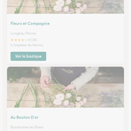
Fleurs et Compagnie
Longeau Percey
★
★
★
★
★
4 (30)
5 impasse du Vernoy
Voir la boutique
Au Bouton D’or
Bourbonne les Bains