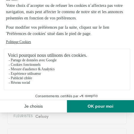
28/02/2026
Trustpilot
Échantillon d'avis clients fourni via Trustpilot.
Voir tous
les avis de la marque Interflora sur Trustpilot
Livraison de fleurs à Plesnoy et autour :
les villes proches couvertes par le réseau
Interflora
Orbigny-au-Mont
FLEURISTES
Celsoy
FLEURISTES