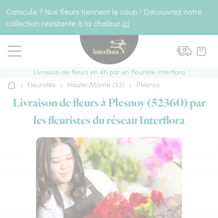
Aller au contenu
Canicule ? Nos fleurs tiennent le coup ! Découvrez notre
collection résistante à la chaleur
ici
Livraison de fleurs en 4h par un fleuriste Interflora
›
Fleuristes
›
Haute-Marne (52)
›
Plesnoy
Accueil
Livraison de fleurs à Plesnoy (52360) par
les fleuristes du réseau Interflora