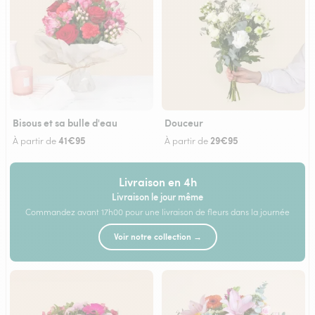
Bisous et sa bulle d'eau
Douceur
41€95
29€95
À partir de
À partir de
Livraison en 4h
Livraison le jour même
Commandez avant 17h00 pour une livraison de fleurs dans la journée
Voir notre collection →