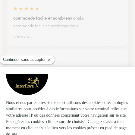
★
★
★
★
★
commande facile et nombreux choix.
commande facile et nombreux choix.
12/02/2026
★
★
★
★
★
Très contente du bouquet en chocolat
Très contente du bouquet en chocolat Livraison rapide
24/04/2026
★
★
★
★
★
LIVRAISON RAPIDE
LIVRAISON RAPIDE