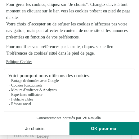
★
★
★
★
★
4entreprise m'aaccompagné dans un…
4entreprise m'aaccompagné dans un moment difficile, et a
rempli sa tâche de manière trés convaicante
17/07/2026
Trustpilot
Échantillon d'avis clients fourni via Trustpilot.
Voir tous
les avis de la marque Interflora sur Trustpilot
Livraison de fleurs à Chatenay-Vaudin et
autour : les villes proches couvertes par le
réseau Interflora
Lecey
FLEURISTES