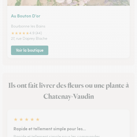
Au Bouton D’or
Bourbonne les Bains
★
★
★
★
★
4.9 (44)
27, rue Daprey Blache
Voir la boutique
Ils ont fait livrer des fleurs ou une plante à
Chatenay-Vaudin
★
★
★
★
★
Rapide et tellement simple pour les…
Rapide et tellement simple pour les commandes