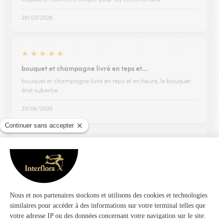
28/03/2026
★
★
★
★
★
bouquet et champagne livré en teps et…
bouquet et champagne livré en teps et en heure, le bouquet
état suberbe
23/06/2026
★
★
★
★
★
parfait
merci pour votre travail
23/01/2026