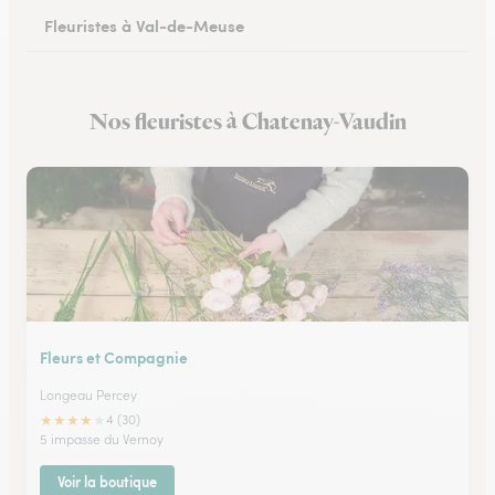
Fleuristes à Val-de-Meuse
Nos fleuristes à Chatenay-Vaudin
Fleurs et Compagnie
Longeau Percey
★
★
★
★
★
4 (30)
5 impasse du Vernoy
Voir la boutique