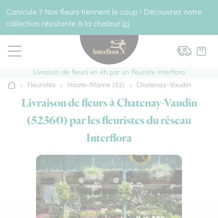
Aller au contenu
Canicule ? Nos fleurs tiennent le coup ! Découvrez notre
collection résistante à la chaleur
ici
Livraison de fleurs en 4h par un fleuriste Interflora
›
Fleuristes
›
Haute-Marne (52)
›
Chatenay-Vaudin
Accueil
Livraison de fleurs à Chatenay-Vaudin
(52360) par les fleuristes du réseau
Interflora