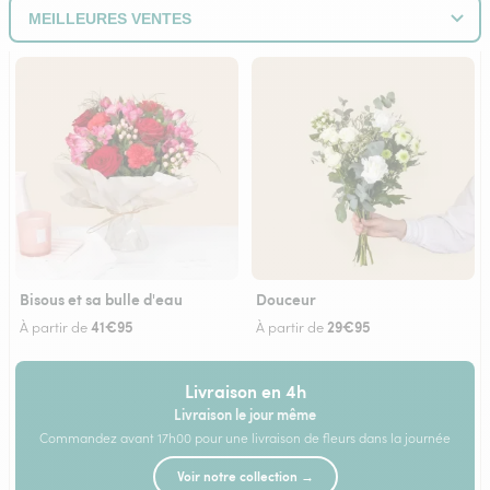
Bisous et sa bulle d'eau
Douceur
41€95
29€95
À partir de
À partir de
Livraison en 4h
Livraison le jour même
Commandez avant 17h00 pour une livraison de fleurs dans la journée
Voir notre collection →