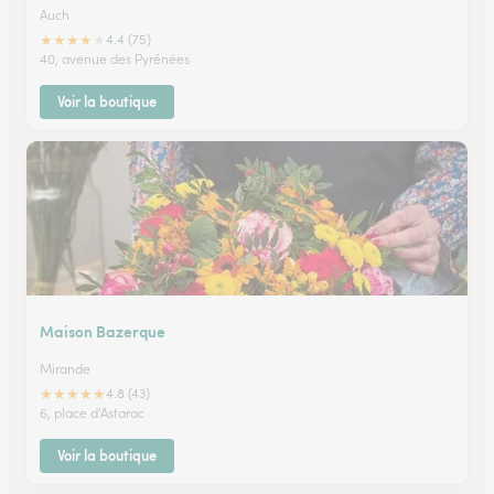
Auch
★
★
★
★
★
4.4 (75)
40, avenue des Pyrénées
Voir la boutique
Maison Bazerque
Mirande
★
★
★
★
★
4.8 (43)
6, place d'Astarac
Voir la boutique