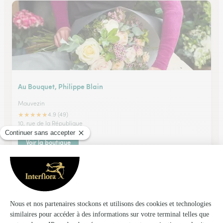
Au Bouquet, Philippe Blain
Mauvezin
★
★
★
★
★
4.9 (49)
10, rue de la République
Voir la boutique