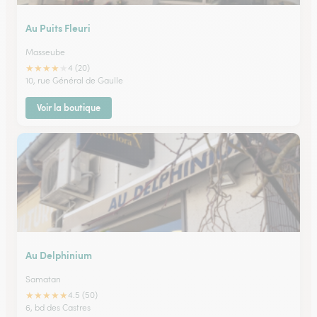
Au Puits Fleuri
Masseube
★
★
★
★
★
4 (20)
10, rue Général de Gaulle
Voir la boutique
Au Delphinium
Samatan
★
★
★
★
★
4.5 (50)
6, bd des Castres