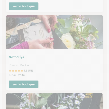
Voir la boutique
Natha’lys
L'isle en Dodon
★
★
★
★
★
4.6 (51)
7, rue Droite
Voir la boutique