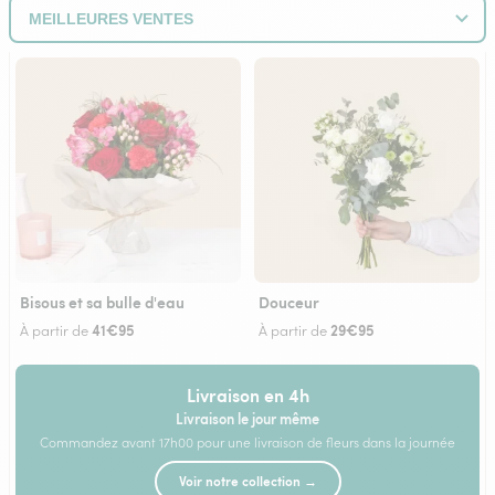
Bisous et sa bulle d'eau
Douceur
41€95
29€95
À partir de
À partir de
Livraison en 4h
Livraison le jour même
Commandez avant 17h00 pour une livraison de fleurs dans la journée
Voir notre collection →