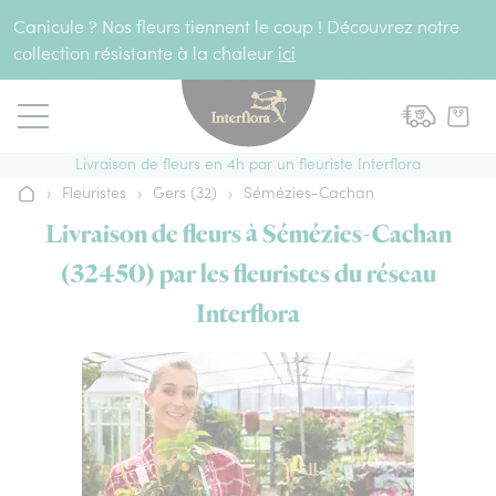
Aller au contenu
Canicule ? Nos fleurs tiennent le coup ! Découvrez notre
collection résistante à la chaleur
ici
Livraison de fleurs en 4h par un fleuriste Interflora
›
Fleuristes
›
Gers (32)
›
Sémézies-Cachan
Accueil
Livraison de fleurs à Sémézies-Cachan
(32450) par les fleuristes du réseau
Interflora