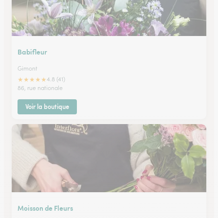
Babifleur
Gimont
★
★
★
★
★
4.8 (41)
86, rue nationale
Voir la boutique
Moisson de Fleurs