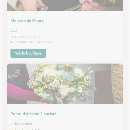
Moisson de Fleurs
Auch
★
★
★
★
★
4.4 (75)
40, avenue des Pyrénées
Voir la boutique
Renaud Artisan Fleuriste
L'isle Jourdain
4.9 (89)