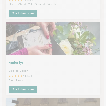
★
★
★
★
★
Place Hôtel de Ville 19, rue du 14 juillet
Voir la boutique
Natha’lys
L'isle en Dodon
★
★
★
★
★
4.6 (51)
7, rue Droite
Voir la boutique