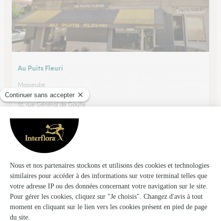
Au Puits Fleuri
Masseube
★
★
★
★
★
4 (20)
10, rue Général de Gaulle
Voir la boutique