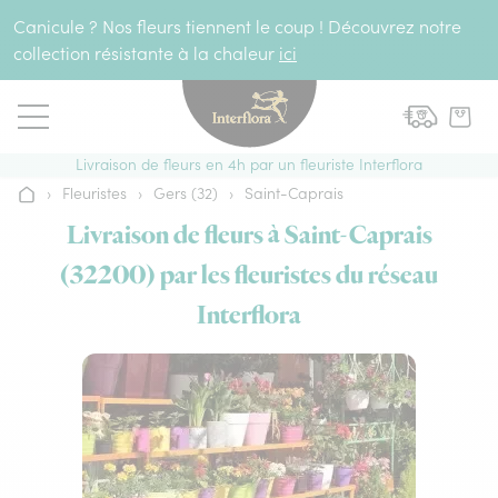
Aller au contenu
Canicule ? Nos fleurs tiennent le coup ! Découvrez notre
collection résistante à la chaleur
ici
Livraison de fleurs en 4h par un fleuriste Interflora
›
Fleuristes
›
Gers (32)
›
Saint-Caprais
Accueil
Livraison de fleurs à Saint-Caprais
(32200) par les fleuristes du réseau
Interflora