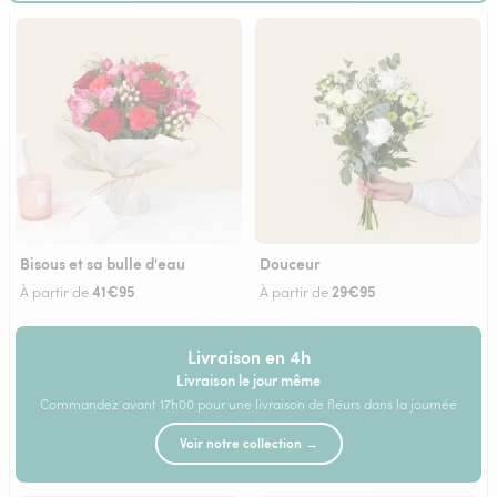
Bisous et sa bulle d'eau
Douceur
41€95
29€95
À partir de
À partir de
Livraison en 4h
Livraison le jour même
Commandez avant 17h00 pour une livraison de fleurs dans la journée
Voir notre collection →