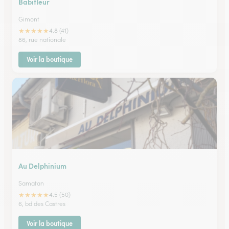
Babifleur
Gimont
★
★
★
★
★
4.8 (41)
86, rue nationale
Voir la boutique
Au Delphinium
Samatan
★
★
★
★
★
4.5 (50)
6, bd des Castres
Voir la boutique