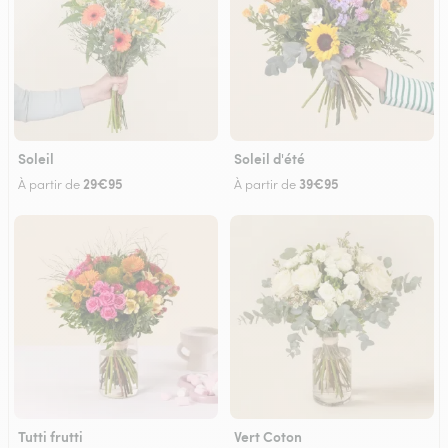
Soleil
Soleil d'été
29€95
39€95
À partir de
À partir de
Tutti frutti
Vert Coton