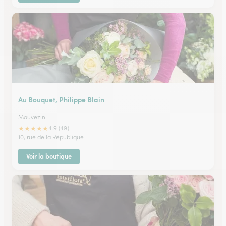
Au Bouquet, Philippe Blain
Mauvezin
★
★
★
★
★
4.9 (49)
10, rue de la République
Voir la boutique