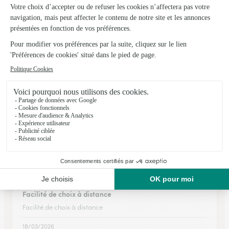
Mag Florist
Cadours
★
★
★
★
★
5 (30)
1 Cour des Halles
Voir la boutique
Ils ont fait livrer des fleurs ou une plante à
Saint-Caprais
★
★
★
★
★
Facilité de choix à distance
Facilité de choix à distance
18/03/2026