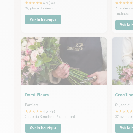
★
★
★
★
★
★
★
★
★
★
4.8 (34)
19, place du Préau
7 centre c
Toulouse
Voir la boutique
Voir la
Domi-Fleurs
Crea’lin
Pamiers
St Jean du
★
★
★
★
★
★
★
★
★
★
4.5 (79)
2, rue du Sénateur Paul Laffont
37 avenue 
Voir la boutique
Voir la