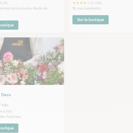
★
★
★
★
★
5 (5)
4.1 (35)
ommercial la sinsole, Route de
19, rue Gambetta
Voir la boutique
 boutique
e Deco
 Falga
4.8 (45)
des Pyrénées
 boutique