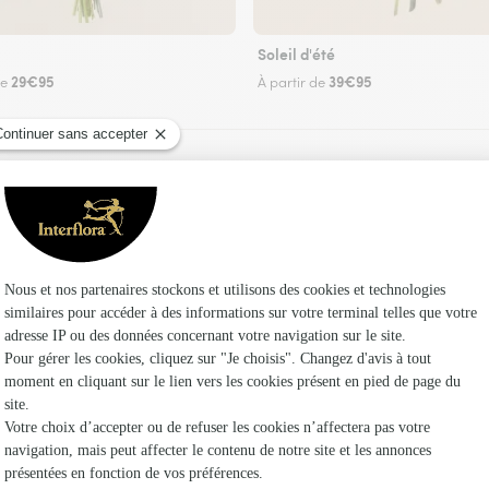
Soleil d'été
29€95
39€95
de
À partir de
Faire livrer des fleurs
un fleuriste Interflora à Camarade et dans ses
Les 
Fleuristes
Fleuristes