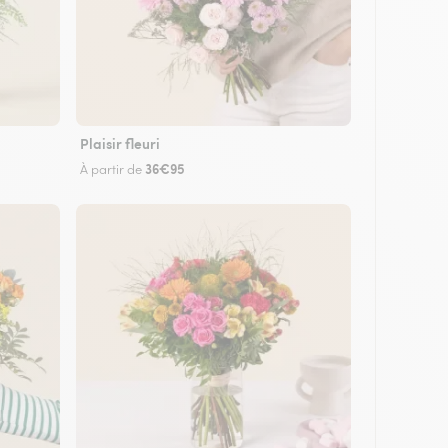
Plaisir fleuri
36€95
À partir de