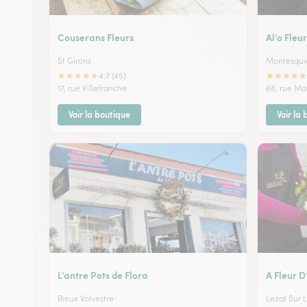
Couserans Fleurs
Al’o Fleur
St Girons
Montesquie
★
★
★
★
★
★
★
★
★
★
4.7 (45)
17, rue Villefranche
68, rue M
Voir la boutique
Voir la
L’antre Pots de Flora
A Fleur D
Rieux Volvestre
Lezat Sur 