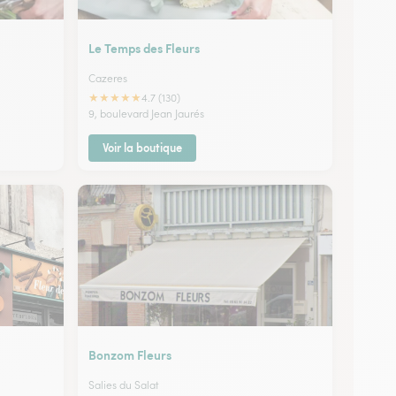
Le Temps des Fleurs
Cazeres
★
★
★
★
★
4.7 (130)
9, boulevard Jean Jaurés
Voir la boutique
Bonzom Fleurs
Salies du Salat