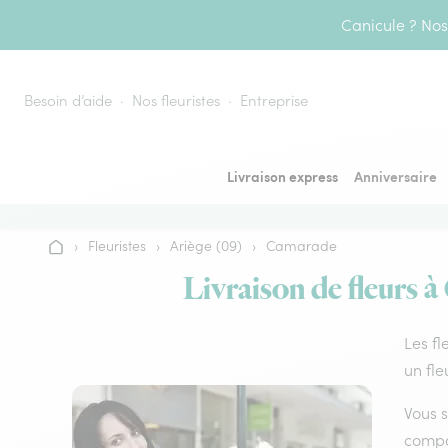
Aller au contenu
Canicule ? Nos 
Besoin d’aide
Nos fleuristes
Entreprise
Livraison express
Anniversaire
›
Fleuristes
›
Ariège (09)
›
Camarade
Accueil
Livraison de fleurs à
Les fl
un fle
Vous s
compos