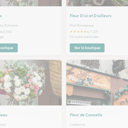
s
Fleur D’ici et D’ailleurs
u Volvestre
Prat Bonrepaux
★
★
★
★
★
4.6 (56)
4.7 (27)
age
52 route nationale
 boutique
Voir la boutique
’eau
Fleur de Cannelle
Leze
Carbonne