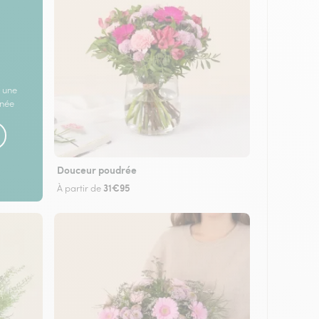
 une
rnée
Douceur poudrée
31€95
À partir de