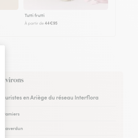
Tutti frutti
44€95
À partir de
 environs
fleuristes en Ariège du réseau Interflora
 à Pamiers
 à Saverdun