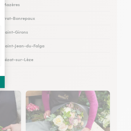
 à Mazères
 à Prat-Bonrepaux
 à Saint-Girons
 à Saint-Jean-du-Falga
 à Lézat-sur-Lèze