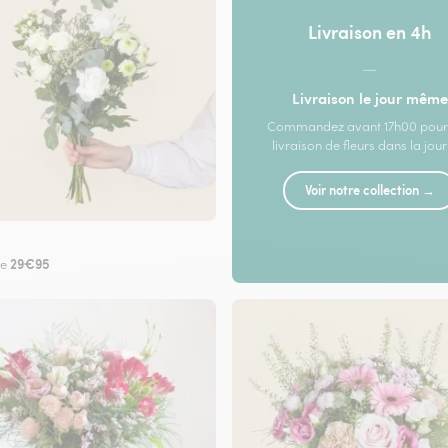
Livraison en 4h
—
Livraison le jour même
Commandez avant 17h00 pour
livraison de fleurs dans la jou
Voir notre collection →
29€95
de