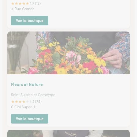
★
★
★
★
★
4.7 (12)
3, Rue Grande
Voir la boutique
Fleurs et Nature
Saint Sulpice et Cameyrac
★
★
★
★
★
4.2 (78)
C.Cial Super U
Voir la boutique