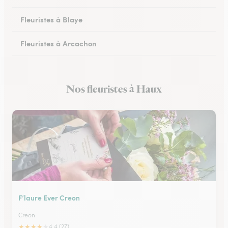
Fleuristes à Blaye
Fleuristes à Arcachon
Fleuristes à Cestas
Nos fleuristes à Haux
Fleuristes à Pessac
F’laure Ever Creon
Creon
★
★
★
★
★
4.4 (27)