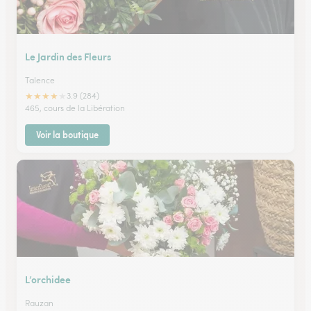
Le Jardin des Fleurs
Talence
★
★
★
★
★
3.9 (284)
465, cours de la Libération
Voir la boutique
L’orchidee
Rauzan