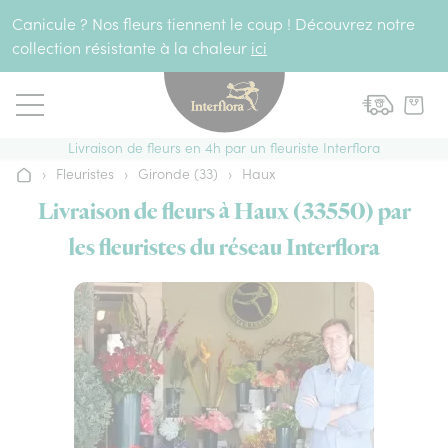
Aller au contenu
Canicule ? Nos fleurs tiennent le coup ! Découvrez notre
collection résistante à la chaleur
ici
Livraison de fleurs en 4h par un fleuriste Interflora
›
Fleuristes
›
Gironde (33)
›
Haux
Accueil
Livraison de fleurs à Haux (33550) par
les fleuristes du réseau Interflora