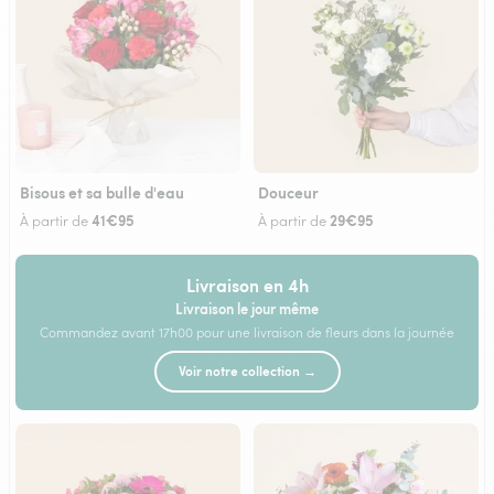
Bisous et sa bulle d'eau
Douceur
41€95
29€95
À partir de
À partir de
Livraison en 4h
Livraison le jour même
Commandez avant 17h00 pour une livraison de fleurs dans la journée
Voir notre collection →