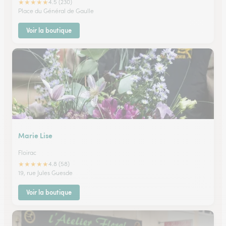
★
★
★
★
★
4.5 (230)
Place du Général de Gaulle
Voir la boutique
Marie Lise
Floirac
★
★
★
★
★
4.8 (58)
19, rue Jules Guesde
Voir la boutique