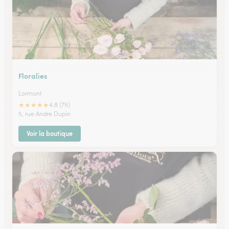
Floralies
Lormont
★
★
★
★
★
4.8 (75)
5, rue Andre Dupin
Voir la boutique