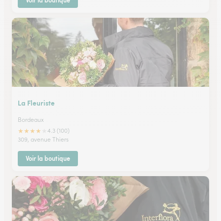
Voir la boutique
La Fleuriste
Bordeaux
★
★
★
★
★
4.3 (100)
309, avenue Thiers
Voir la boutique