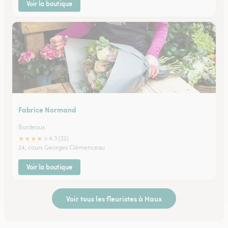
Voir la boutique
Fabrice Normand
Bordeaux
★
★
★
★
★
4.3 (22)
24, cours Georges Clémenceau
Voir la boutique
Voir tous les fleuristes à Haux