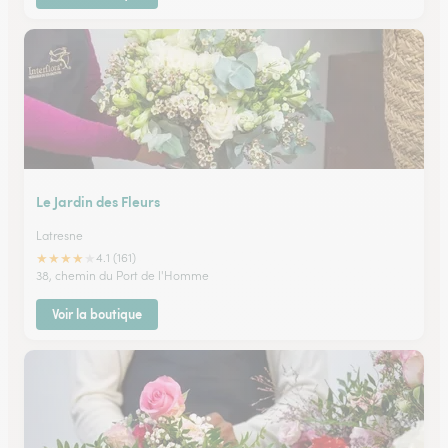
Le Jardin des Fleurs
Latresne
★
★
★
★
★
4.1 (161)
38, chemin du Port de l'Homme
Voir la boutique