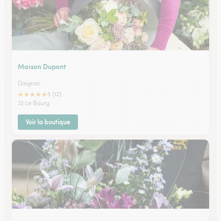
Maison Dupont
Daignac
★
★
★
★
★
5 (12)
22 Le Bourg
Voir la boutique