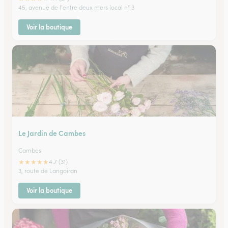
45, avenue de l'entre deux mers local n° 3
Voir la boutique
Le Jardin de Cambes
Cambes
★
★
★
★
★
4.7 (31)
3, route de Langoiran
Voir la boutique