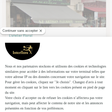
L’atelier Floral
Villenave D'ornon
★
★
★
★
★
4.3 (155)
59, route de Leognan
Voir la boutique