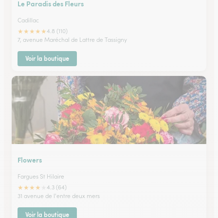
Le Paradis des Fleurs
Cadillac
★
★
★
★
★
4.8 (110)
7, avenue Maréchal de Lattre de Tassigny
Voir la boutique
Flowers
Fargues St Hilaire
★
★
★
★
★
4.3 (64)
31 avenue de l'entre deux mers
Voir la boutique