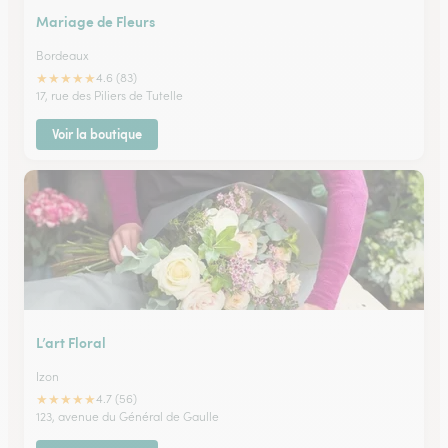
Mariage de Fleurs
Bordeaux
★
★
★
★
★
4.6 (83)
17, rue des Piliers de Tutelle
Voir la boutique
L’art Floral
Izon
★
★
★
★
★
4.7 (56)
123, avenue du Général de Gaulle