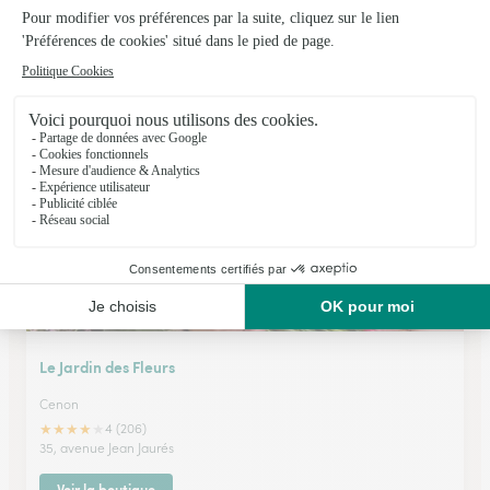
Leylandii
Leognan
★
★
★
★
★
4.8 (50)
36, Cours Maréchal Leclerc
Voir la boutique
Le Jardin des Fleurs
Cenon
★
★
★
★
★
4 (206)
35, avenue Jean Jaurés