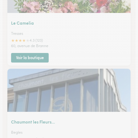
Le Camelia
Tresses
★
★
★
★
★
4.3 (123)
60, avenue de Branne
Voir la boutique
Chaumont les Fleurs…
Begles