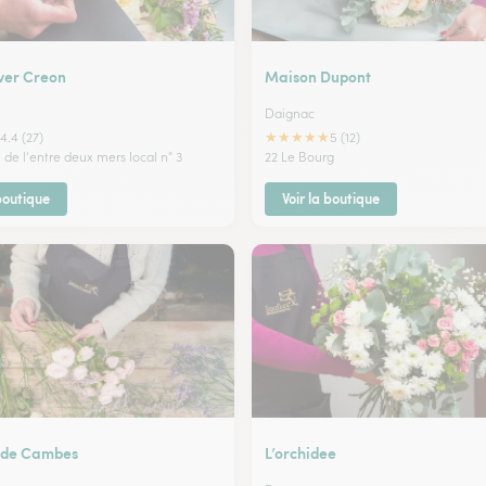
Ever Creon
Maison Dupont
Daignac
★
★
★
★
★
4.4 (27)
5 (12)
de l'entre deux mers local n° 3
22 Le Bourg
 boutique
Voir la boutique
n de Cambes
L’orchidee