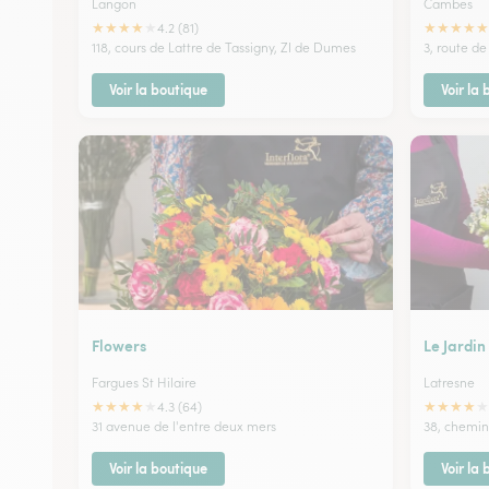
Langon
Cambes
★
★
★
★
★
★
★
★
★
★
4.2 (81)
118, cours de Lattre de Tassigny, ZI de Dumes
3, route d
Voir la boutique
Voir la
Flowers
Le Jardin
Fargues St Hilaire
Latresne
★
★
★
★
★
★
★
★
★
★
4.3 (64)
31 avenue de l'entre deux mers
38, chemin
Voir la boutique
Voir la