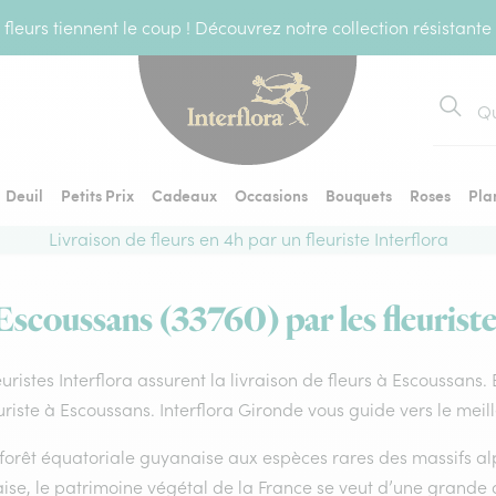
fleurs tiennent le coup ! Découvrez notre collection résistante
Recher
Deuil
Petits Prix
Cadeaux
Occasions
Bouquets
Roses
Pla
Livraison de fleurs en 4h par un fleuriste Interflora
 Escoussans (33760) par les fleuriste
euristes Interflora assurent la livraison de fleurs à Escoussans.
uriste à Escoussans. Interflora Gironde vous guide vers le meil
forêt équatoriale guyanaise aux espèces rares des massifs alp
ise, le patrimoine végétal de la France se veut d’une grande 