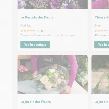
Le Paradis des Fleurs
F’laure 
Cadillac
Creon
★
★
★
★
★
★
★
★
★
★
4.8 (110)
7, avenue Maréchal de Lattre de Tassigny
45, avenue 
Voir la boutique
Voir la
Le Jardin des Fleurs
Le Jardi