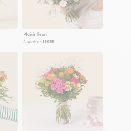
Plaisir fleuri
36€95
À partir de