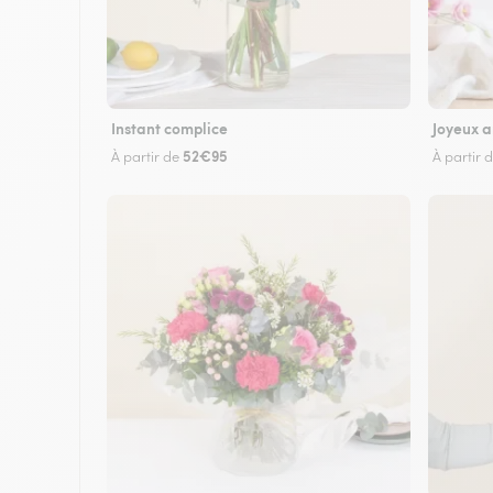
Instant complice
Joyeux a
52€95
À partir de
À partir 