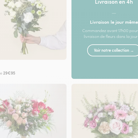
Livraison en 4h
—
Livraison le jour même
Commandez avant 17h00 pour
livraison de fleurs dans la jou
Voir notre collection →
29€95
de