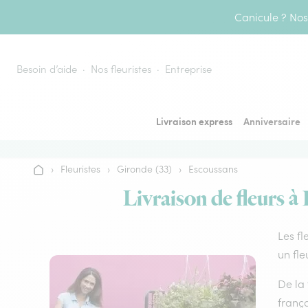
Aller au contenu
Canicule ? Nos 
Besoin d’aide
Nos fleuristes
Entreprise
Livraison express
Anniversaire
›
Fleuristes
›
Gironde (33)
›
Escoussans
Accueil
Livraison de fleurs à
Les fl
un fle
De la 
frança