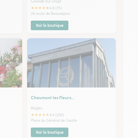
Gironde Sur Dropt
★
★
★
★
★
4.8 (75)
29 route de Beauséjour
Voir la boutique
Chaumont les Fleurs…
Begles
★
★
★
★
★
4.5 (230)
Place du Général de Gaulle
Voir la boutique