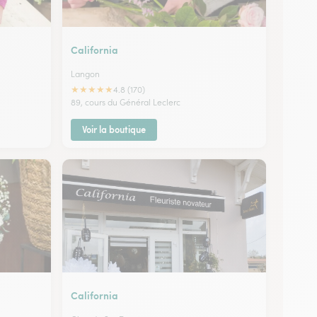
California
Langon
★
★
★
★
★
4.8 (170)
89, cours du Général Leclerc
Voir la boutique
California