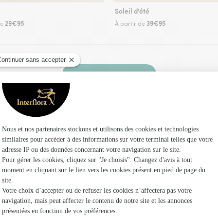
Soleil d'été
29€95
39€95
de
À partir de
Faire livrer des fleurs
un fleuriste Interflora à Escoussans et dans ses
Les f
Fleuristes
Fleuristes
Fleuristes