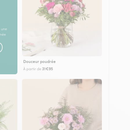
 une
rnée
Douceur poudrée
31€95
À partir de