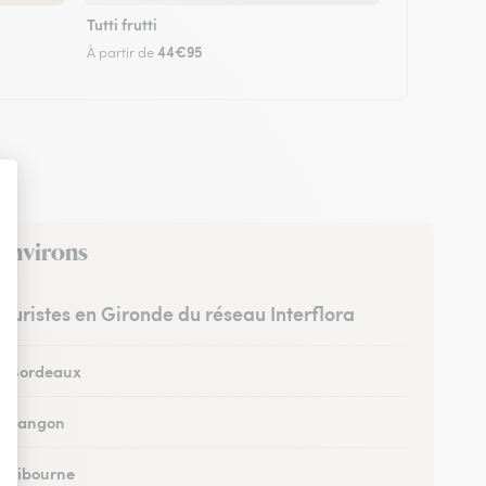
Tutti frutti
44€95
À partir de
 environs
leuristes en Gironde du réseau Interflora
 à Bordeaux
 à Langon
 à Libourne