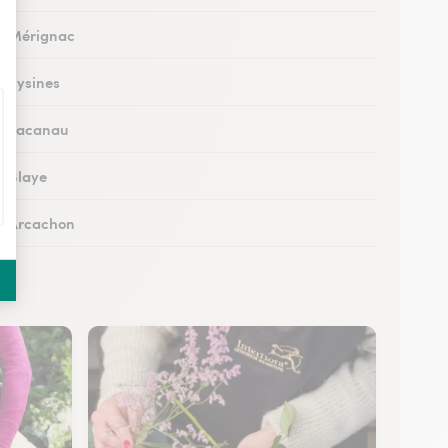
 à Mérignac
à Eysines
 à Lacanau
à Blaye
 à Arcachon
à Cestas
 à Pessac