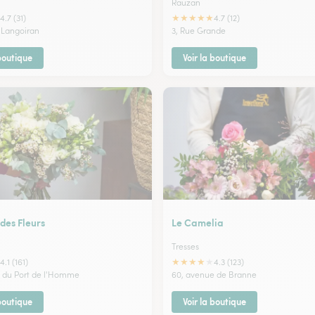
Rauzan
★
★
★
★
★
4.7 (31)
4.7 (12)
e Langoiran
3, Rue Grande
 boutique
Voir la boutique
 des Fleurs
Le Camelia
Tresses
★
★
★
★
★
4.1 (161)
4.3 (123)
 du Port de l'Homme
60, avenue de Branne
 boutique
Voir la boutique