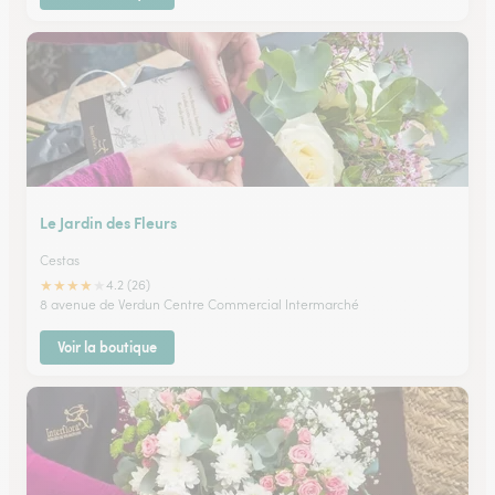
Le Jardin des Fleurs
Cestas
★
★
★
★
★
4.2 (26)
8 avenue de Verdun Centre Commercial Intermarché
Voir la boutique