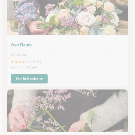
Oya Fleurs
Bordeaux
★
★
★
★
★
4.1 (130)
47, rue Judaïque
Voir la boutique