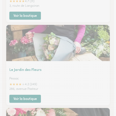
★
★
★
★
★
4.7 (31)
3, route de Langoiran
Voir la boutique
Le Jardin des Fleurs
Pessac
★
★
★
★
★
4.2 (249)
286, avenue Pasteur
Voir la boutique