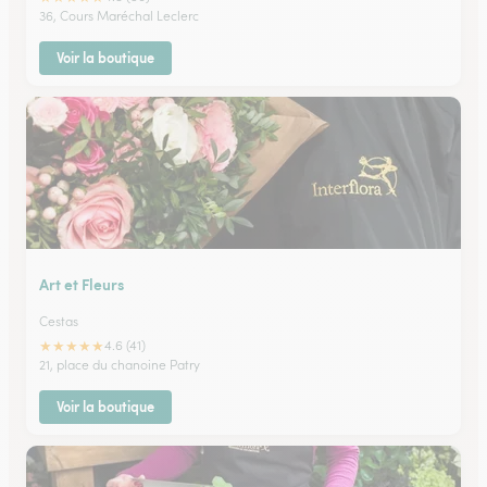
36, Cours Maréchal Leclerc
Voir la boutique
Art et Fleurs
Cestas
★
★
★
★
★
4.6 (41)
21, place du chanoine Patry
Voir la boutique