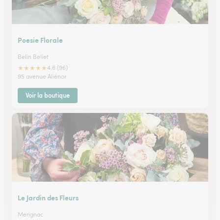
Poesie Florale
Belin Beliet
★
★
★
★
★
4.6 (96)
95 avenue Aliénor
Voir la boutique
Le Jardin des Fleurs
Merignac