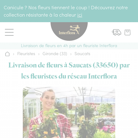
Aller au contenu
Canicule ? Nos fleurs tiennent le coup ! Découvrez notre
collection résistante à la chaleur
ici
Livraison de fleurs en 4h par un fleuriste Interflora
›
Fleuristes
›
Gironde (33)
›
Saucats
Accueil
Livraison de fleurs à Saucats (33650) par
les fleuristes du réseau Interflora