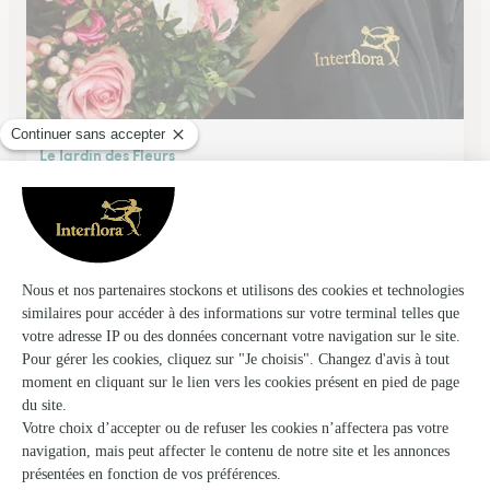
Le Jardin des Fleurs
Talence
★
★
★
★
★
3.9 (284)
465, cours de la Libération
Voir la boutique