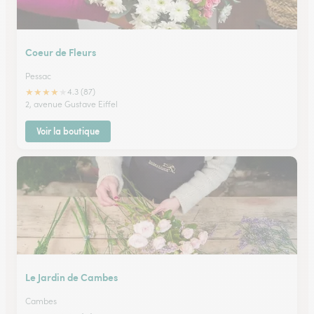
Coeur de Fleurs
Pessac
★
★
★
★
★
4.3 (87)
2, avenue Gustave Eiffel
Voir la boutique
Le Jardin de Cambes
Cambes