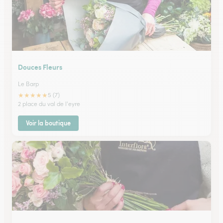
Douces Fleurs
Le Barp
★
★
★
★
★
5 (7)
2 place du val de l'eyre
Voir la boutique