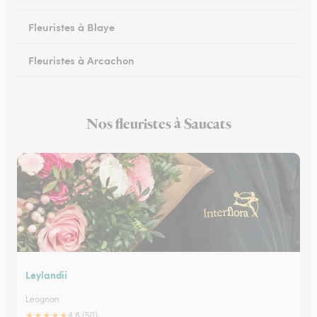
Fleuristes à Blaye
Fleuristes à Arcachon
Fleuristes à Cestas
Nos fleuristes à Saucats
Fleuristes à Pessac
Leylandii
Leognan
★
★
★
★
★
4.8 (50)