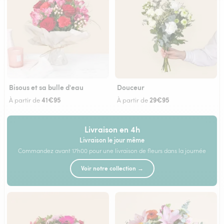
Bisous et sa bulle d'eau
Douceur
41€95
29€95
À partir de
À partir de
Livraison en 4h
Livraison le jour même
Commandez avant 17h00 pour une livraison de fleurs dans la journée
Voir notre collection →