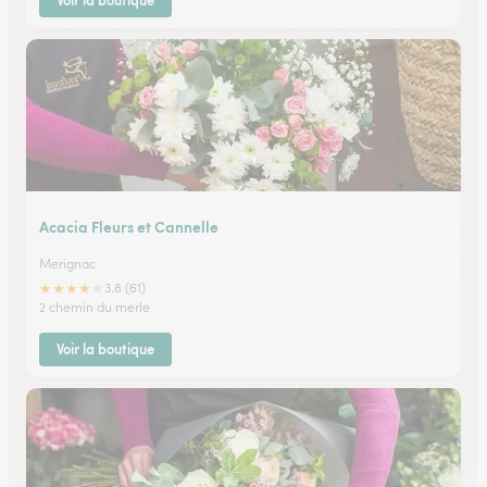
Voir la boutique
Acacia Fleurs et Cannelle
Merignac
★
★
★
★
★
3.8 (61)
2 chemin du merle
Voir la boutique