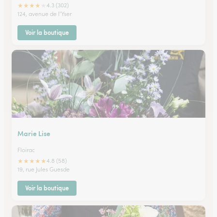
★
★
★
★
★
4.3 (302)
124, avenue de l'Yser
Voir la boutique
Marie Lise
Floirac
★
★
★
★
★
4.8 (58)
19, rue Jules Guesde
Voir la boutique