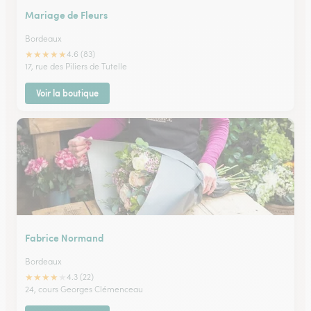
Mariage de Fleurs
Bordeaux
★
★
★
★
★
4.6 (83)
17, rue des Piliers de Tutelle
Voir la boutique
Fabrice Normand
Bordeaux
★
★
★
★
★
4.3 (22)
24, cours Georges Clémenceau