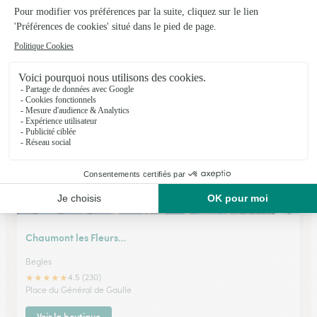
Le Jardin des Fleurs
Latresne
★
★
★
★
★
4.1 (161)
38, chemin du Port de l'Homme
Voir la boutique
Chaumont les Fleurs…
Begles
★
★
★
★
★
4.5 (230)
Place du Général de Gaulle