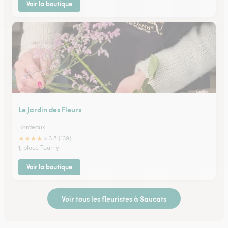
Voir la boutique
Le Jardin des Fleurs
Bordeaux
★
★
★
★
★
3.8 (139)
1, place Tourny
Voir la boutique
Voir tous les fleuristes à Saucats