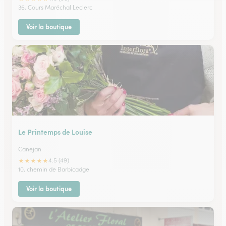
36, Cours Maréchal Leclerc
Voir la boutique
Le Printemps de Louise
Canejan
★
★
★
★
★
4.5 (49)
10, chemin de Barbicadge
Voir la boutique