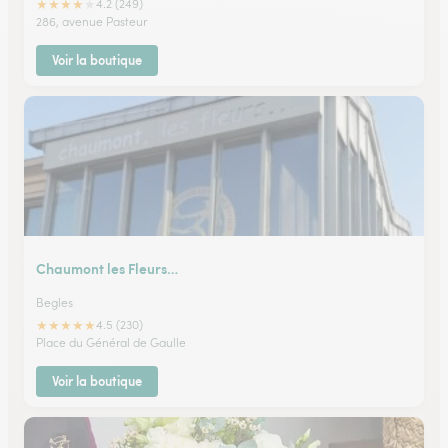
★
★
★
★
★
4.2 (249)
286, avenue Pasteur
Voir la boutique
Chaumont les Fleurs…
Begles
★
★
★
★
★
4.5 (230)
Place du Général de Gaulle
Voir la boutique