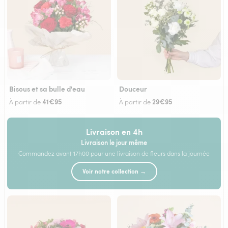
Bisous et sa bulle d'eau
Douceur
41€95
29€95
À partir de
À partir de
Livraison en 4h
Livraison le jour même
Commandez avant 17h00 pour une livraison de fleurs dans la journée
Voir notre collection →