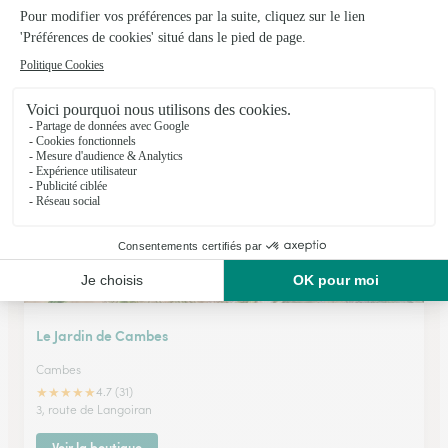
Acacia Fleurs et Cannelle
Merignac
★
★
★
★
★
3.8 (61)
2 chemin du merle
Voir la boutique
Le Jardin de Cambes
Cambes
★
★
★
★
★
4.7 (31)
3, route de Langoiran