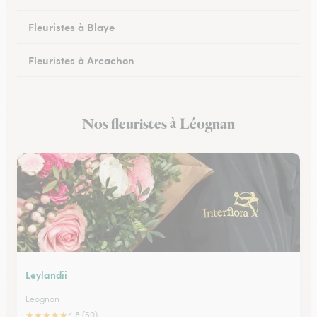
Fleuristes à Blaye
Fleuristes à Arcachon
Fleuristes à Cestas
Nos fleuristes à Léognan
Fleuristes à Pessac
Leylandii
Leognan
★
★
★
★
★
4.8 (50)