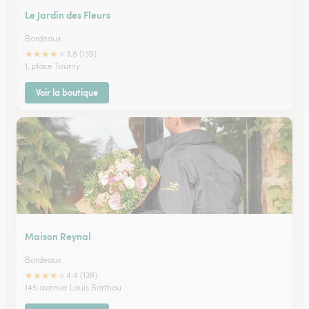
Le Jardin des Fleurs
Bordeaux
★
★
★
★
★
3.8 (139)
1, place Tourny
Voir la boutique
Maison Reynal
Bordeaux
★
★
★
★
★
4.4 (139)
145 avenue Louis Barthou