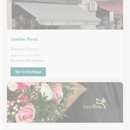
L’atelier Floral
Villenave D'ornon
★
★
★
★
★
4.3 (155)
59, route de Leognan
Voir la boutique