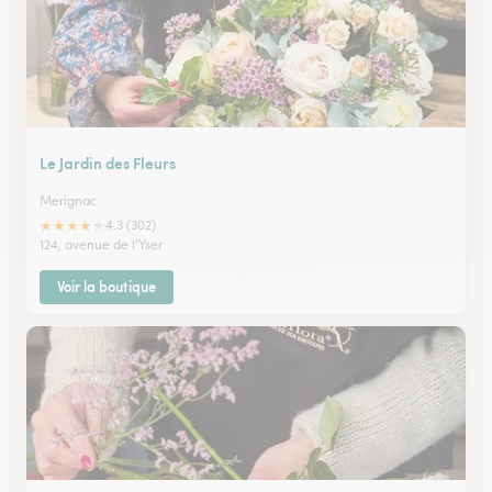
Le Jardin des Fleurs
Merignac
★
★
★
★
★
4.3 (302)
124, avenue de l'Yser
Voir la boutique