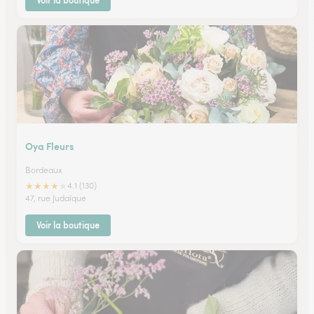
Voir la boutique
Oya Fleurs
Bordeaux
★
★
★
★
★
4.1 (130)
47, rue Judaïque
Voir la boutique