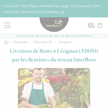
Aller au contenu
Canicule ? Nos fleurs tiennent le coup ! Découvrez notre
collection résistante à la chaleur
ici
Livraison de fleurs en 4h par un fleuriste Interflora
›
Fleuristes
›
Gironde (33)
›
Léognan
Accueil
Livraison de fleurs à Léognan (33850)
par les fleuristes du réseau Interflora