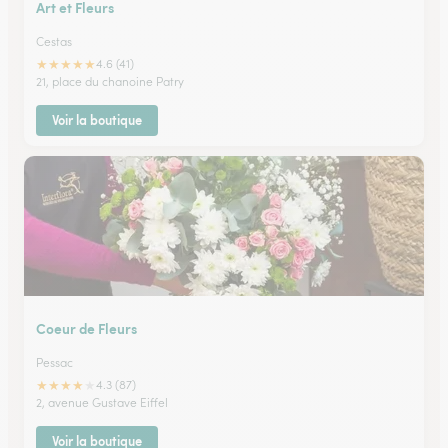
Art et Fleurs
Cestas
★
★
★
★
★
4.6 (41)
21, place du chanoine Patry
Voir la boutique
Coeur de Fleurs
Pessac
★
★
★
★
★
4.3 (87)
2, avenue Gustave Eiffel
Voir la boutique