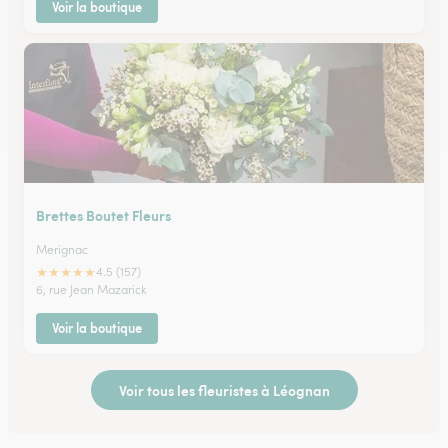
Voir la boutique
Brettes Boutet Fleurs
Merignac
★
★
★
★
★
4.5 (157)
6, rue Jean Mazarick
Voir la boutique
Voir tous les fleuristes à Léognan