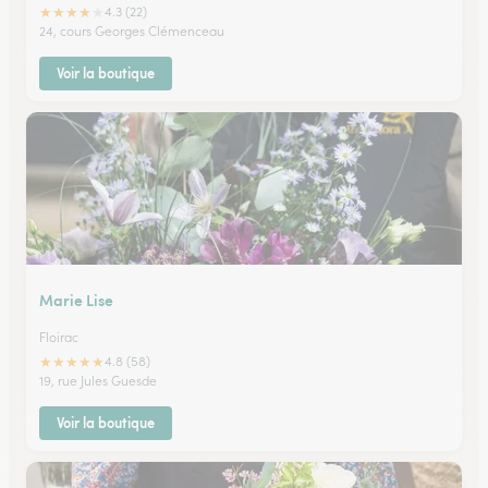
★
★
★
★
★
4.3 (22)
24, cours Georges Clémenceau
Voir la boutique
Marie Lise
Floirac
★
★
★
★
★
4.8 (58)
19, rue Jules Guesde
Voir la boutique