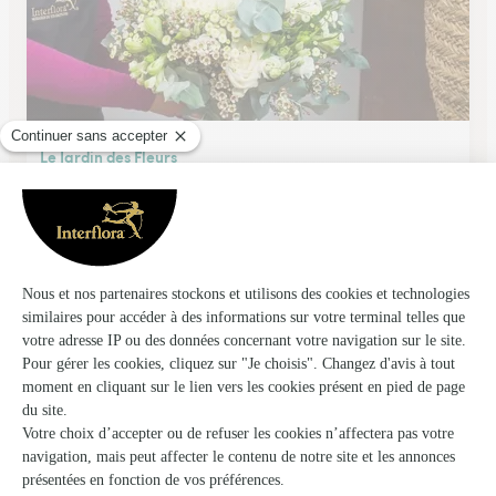
Le Jardin des Fleurs
Latresne
★
★
★
★
★
4.1 (161)
38, chemin du Port de l'Homme
Voir la boutique