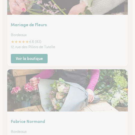
Mariage de Fleurs
Bordeaux
★
★
★
★
★
4.6 (83)
17, rue des Piliers de Tutelle
Voir la boutique
Fabrice Normand
Bordeaux