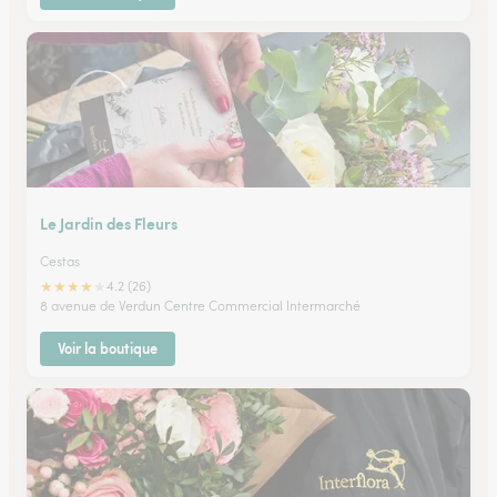
Le Jardin des Fleurs
Cestas
★
★
★
★
★
4.2 (26)
8 avenue de Verdun Centre Commercial Intermarché
Voir la boutique