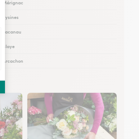
 à Mérignac
à Eysines
 à Lacanau
à Blaye
 à Arcachon
à Cestas
 à Pessac