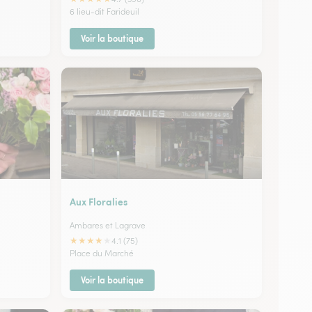
6 lieu-dit Farideuil
Voir la boutique
Aux Floralies
Ambares et Lagrave
★
★
★
★
★
4.1 (75)
Place du Marché
Voir la boutique