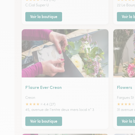
C.Cial Super U
22 Le Bour
Voir la boutique
Voir la
F’laure Ever Creon
Flowers
Creon
Fargues St 
★
★
★
★
★
★
★
★
★
★
4.4 (27)
45, avenue de l'entre deux mers local n° 3
31 avenue 
Voir la boutique
Voir la