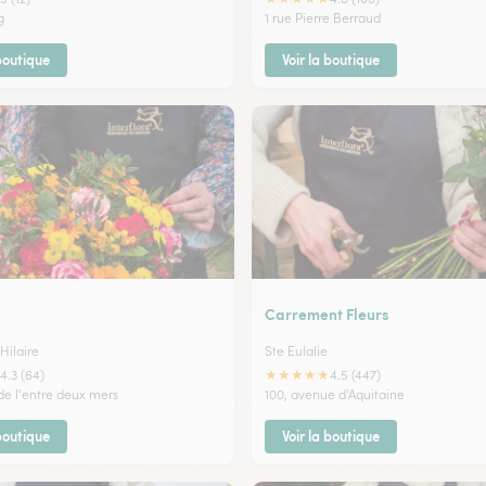
g
1 rue Pierre Berraud
 boutique
Voir la boutique
Carrement Fleurs
Hilaire
Ste Eulalie
★
★
★
★
★
4.3 (64)
4.5 (447)
de l'entre deux mers
100, avenue d'Aquitaine
 boutique
Voir la boutique