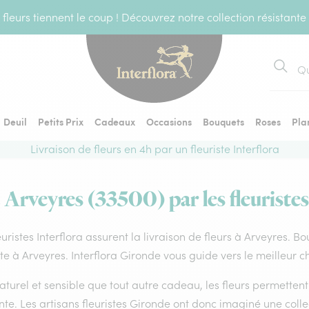
fleurs tiennent le coup ! Découvrez notre collection résistante
Recher
Deuil
Petits Prix
Cadeaux
Occasions
Bouquets
Roses
Pla
Livraison de fleurs en 4h par un fleuriste Interflora
à Arveyres (33500) par les fleuristes
euristes Interflora assurent la livraison de fleurs à Arveyres. B
ste à Arveyres. Interflora Gironde vous guide vers le meilleur 
aturel et sensible que tout autre cadeau, les fleurs permette
te. Les artisans fleuristes Gironde ont donc imaginé une collec