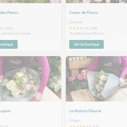
 des Fleurs
Coeur de Fleurs
Libourne
★
★
★
★
★
4.1 (290)
4.2 (88)
u général De Gaulle
28, allée Robert Boulin
 boutique
Voir la boutique
Dupont
La Nature Fleurie
Galgon
★
★
★
★
★
5 (12)
4.6 (106)