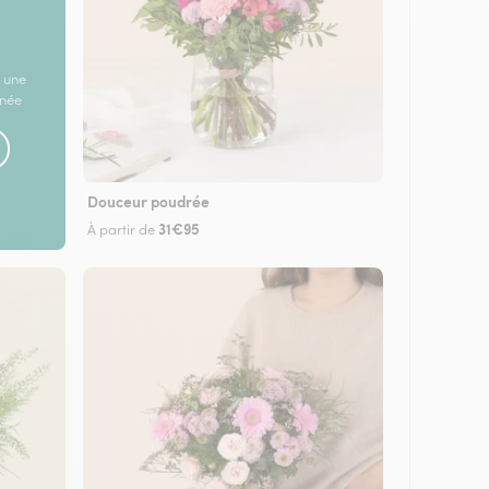
 une
rnée
Douceur poudrée
31€95
À partir de