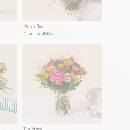
Plaisir fleuri
36€95
À partir de
Tutti frutti