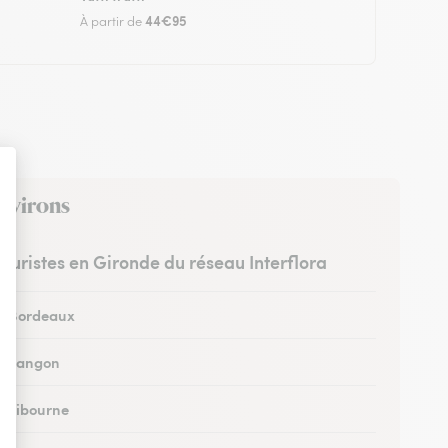
44€95
À partir de
environs
leuristes en Gironde du réseau Interflora
 à Bordeaux
 à Langon
 à Libourne