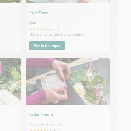
L’art Floral
Izon
★
★
★
★
★
4.7 (56)
123, avenue du Général de Gaulle
Voir la boutique
Isabel Fleurs
La Lande de Fronsac
★
★
★
★
★
4.7 (390)