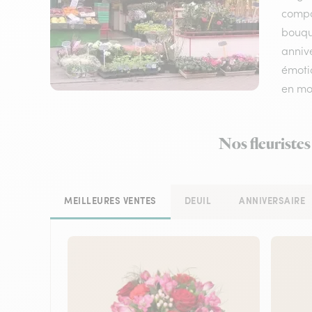
compos
bouqu
annive
émotio
en mo
Nos fleuristes
MEILLEURES VENTES
DEUIL
ANNIVERSAIRE