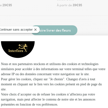
29€95
39€95
de
À partir de
Faire livrer des fleurs
 un fleuriste Interflora à Arveyres et dans ses 
Les f
Fleuristes
Fleuristes
Fleuristes