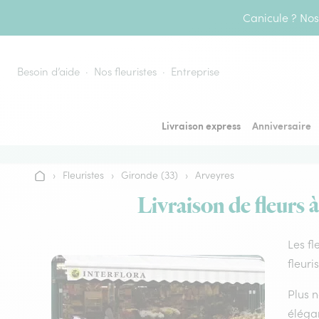
Aller au contenu
Canicule ? Nos 
Besoin d’aide
Nos fleuristes
Entreprise
Livraison express
Anniversaire
›
Fleuristes
›
Gironde (33)
›
Arveyres
Accueil
Livraison de fleurs 
Les fl
fleuri
Plus n
élégan