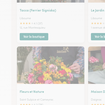
Tacca (Ferrier Signiska)
Le Jardin
Libourne
Libourne
★
★
★
★
★
★
★
★
★
★
4.1 (37)
12, rue Montesquieu
1 avenue d
Voir la boutique
Voir la
Fleurs et Nature
Maison 
Saint Sulpice et Cameyrac
Daignac
★
★
★
★
★
★
★
★
★
★
4.2 (78)