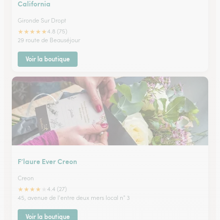
California
Gironde Sur Dropt
★
★
★
★
★
4.8 (75)
29 route de Beauséjour
Voir la boutique
F’laure Ever Creon
Creon
★
★
★
★
★
4.4 (27)
45, avenue de l'entre deux mers local n° 3
Voir la boutique