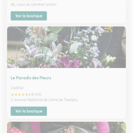
89, cours du Général Leclerc
Voir la boutique
Le Paradis des Fleurs
Cadillac
★
★
★
★
★
4.8 (110)
7, avenue Maréchal de Lattre de Tassigny
Voir la boutique