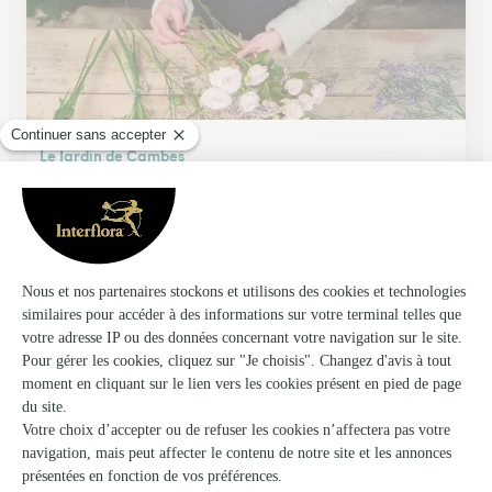
Le Jardin de Cambes
Cambes
★
★
★
★
★
4.7 (31)
3, route de Langoiran
Voir la boutique