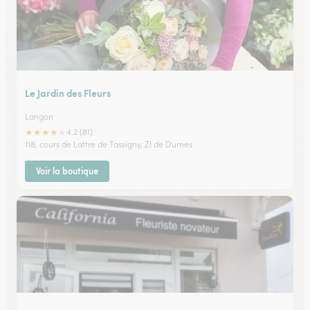
Le Jardin des Fleurs
Langon
★
★
★
★
★
4.2 (81)
118, cours de Lattre de Tassigny, ZI de Dumes
Voir la boutique