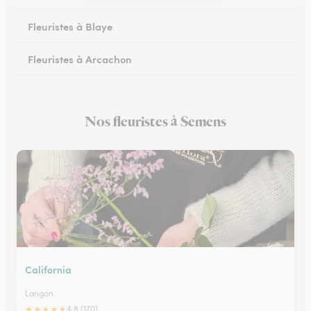
Fleuristes à Blaye
Fleuristes à Arcachon
Fleuristes à Cestas
Nos fleuristes à Semens
Fleuristes à Pessac
California
Langon
★
★
★
★
★
4.8 (170)