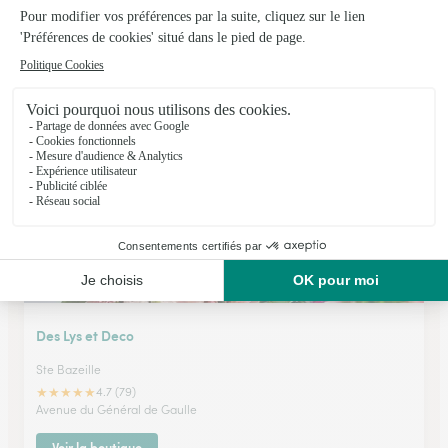
Mathino
Monsegur
★
★
★
★
★
4.9 (127)
2, chemin de la Viguerie
Voir la boutique
Des Lys et Deco
Ste Bazeille
★
★
★
★
★
4.7 (79)
Avenue du Général de Gaulle