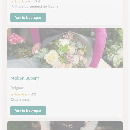
★
★
★
★
★
4.9 (65)
17, Place du Général de Gaulle
Voir la boutique
Maison Dupont
Daignac
★
★
★
★
★
5 (12)
22 Le Bourg
Voir la boutique