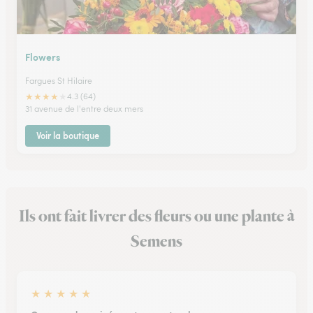
Flowers
Fargues St Hilaire
★
★
★
★
★
4.3 (64)
31 avenue de l'entre deux mers
Voir la boutique
Ils ont fait livrer des fleurs ou une plante à
Semens
★
★
★
★
★