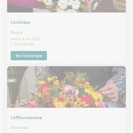
L’orchidee
Rauzan
★
★
★
★
★
4.7 (12)
3, Rue Grande
Voir la boutique
L’effleurescence
Villandraut