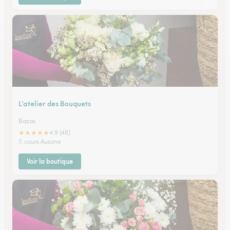
L’atelier des Bouquets
Bazas
★
★
★
★
★
4.9 (48)
7, cours Ausone
Voir la boutique