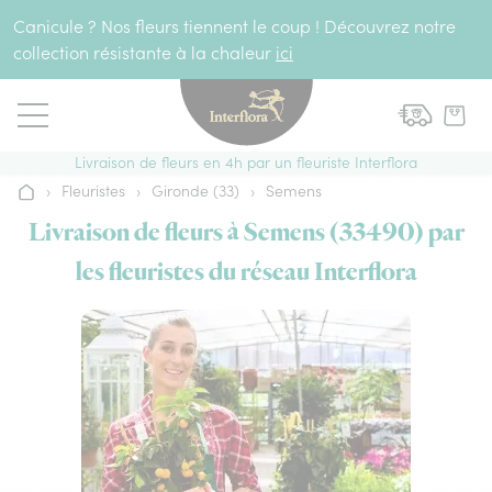
Aller au contenu
Canicule ? Nos fleurs tiennent le coup ! Découvrez notre
collection résistante à la chaleur
ici
Livraison de fleurs en 4h par un fleuriste Interflora
›
Fleuristes
›
Gironde (33)
›
Semens
Accueil
Livraison de fleurs à Semens (33490) par
les fleuristes du réseau Interflora