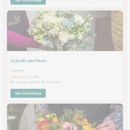
Voir la boutique
Le Jardin des Fleurs
Latresne
★
★
★
★
★
4.1 (161)
38, chemin du Port de l'Homme
Voir la boutique