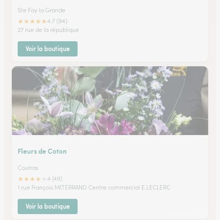
Ste Foy la Grande
★
★
★
★
★
4.7 (94)
27 rue de la république
Voir la boutique
Fleurs de Coton
Coutras
★
★
★
★
★
4 (49)
1 rue François MITERRAND Centre commercial E.LECLERC
Voir la boutique