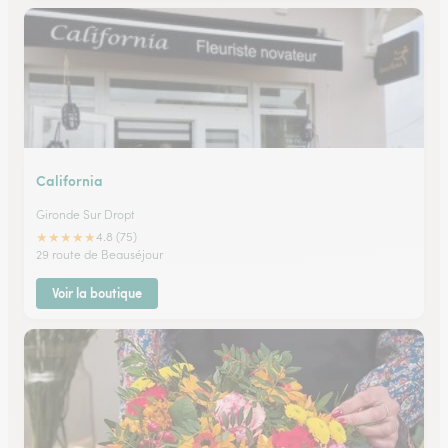
California
Gironde Sur Dropt
★
★
★
★
★
4.8 (75)
29 route de Beauséjour
Voir la boutique