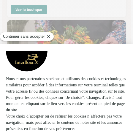
Voir la boutique
Aux Fleurs de Sainte Foy
Sainte Foy la Grande
★
★
★
★
★
4.8 (66)
19 rue de la République
Voir la boutique