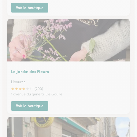
Voir la boutique
Le Jardin des Fleurs
Libourne
★
★
★
★
★
4.1 (290)
1 avenue du général De Gaulle
Voir la boutique