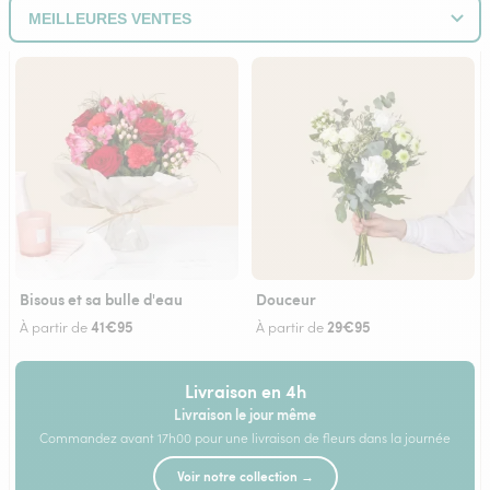
Bisous et sa bulle d'eau
Douceur
41€95
29€95
À partir de
À partir de
Livraison en 4h
Livraison le jour même
Commandez avant 17h00 pour une livraison de fleurs dans la journée
Voir notre collection →