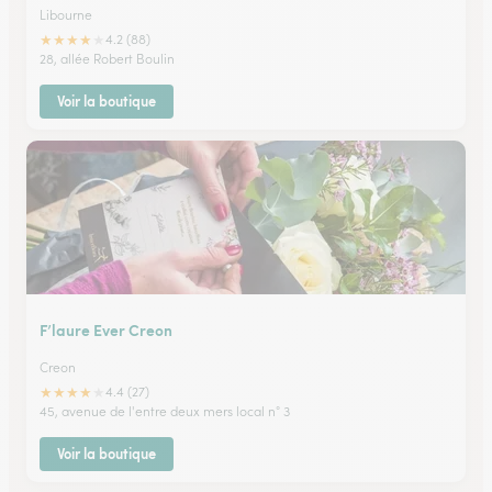
Libourne
★
★
★
★
★
4.2 (88)
28, allée Robert Boulin
Voir la boutique
F’laure Ever Creon
Creon
★
★
★
★
★
4.4 (27)
45, avenue de l'entre deux mers local n° 3
Voir la boutique