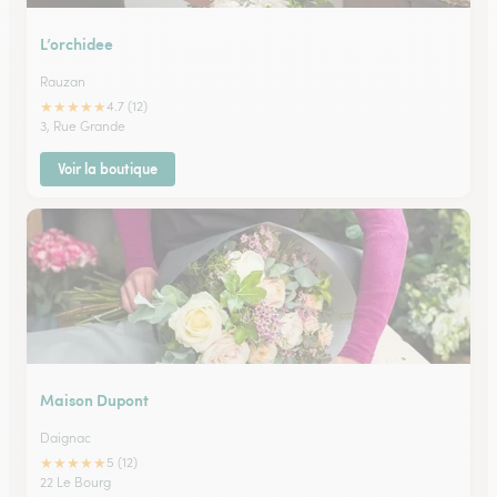
L’orchidee
Rauzan
★
★
★
★
★
4.7 (12)
3, Rue Grande
Voir la boutique
Maison Dupont
Daignac
★
★
★
★
★
5 (12)
22 Le Bourg