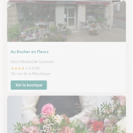
Au Rocher en Fleurs
Saint Medard de Guizieres
★
★
★
★
★
4.3 (16)
118, rue de la République
Voir la boutique