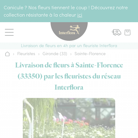
Aller au contenu
Canicule ? Nos fleurs tiennent le coup ! Découvrez notre
collection résistante à la chaleur
ici
Livraison de fleurs en 4h par un fleuriste Interflora
›
Fleuristes
›
Gironde (33)
›
Sainte-Florence
Accueil
Livraison de fleurs à Sainte-Florence
(33350) par les fleuristes du réseau
Interflora