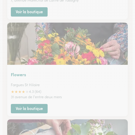
7, avenue Maréchal de Lattre de Tassigny
Voir la boutique
Flowers
Fargues St Hilaire
★
★
★
★
★
4.3 (64)
31 avenue de l'entre deux mers
Voir la boutique