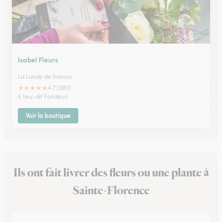
Isabel Fleurs
La Lande de Fronsac
★
★
★
★
★
4.7 (390)
6 lieu-dit Farideuil
Voir la boutique
Ils ont fait livrer des fleurs ou une plante à
Sainte-Florence