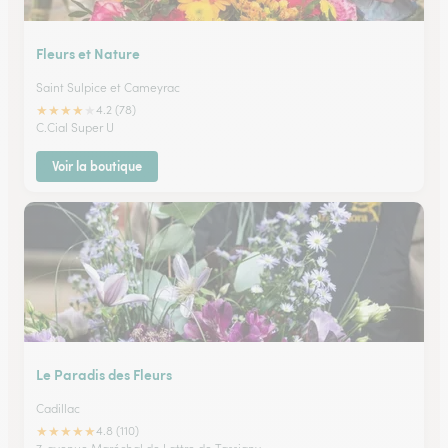
Fleurs et Nature
Saint Sulpice et Cameyrac
★
★
★
★
★
4.2 (78)
C.Cial Super U
Voir la boutique
Le Paradis des Fleurs
Cadillac
★
★
★
★
★
4.8 (110)