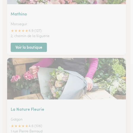
Mathino
Monsegur
★
★
★
★
★
4.9 (127)
2, chemin de la Viguerie
Voir la boutique
La Nature Fleurie
Galgon
★
★
★
★
★
4.6 (106)
1 rue Pierre Berraud