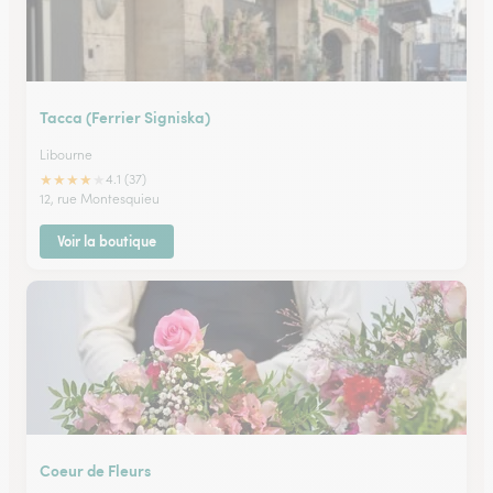
Tacca (Ferrier Signiska)
Libourne
★
★
★
★
★
4.1 (37)
12, rue Montesquieu
Voir la boutique
Coeur de Fleurs