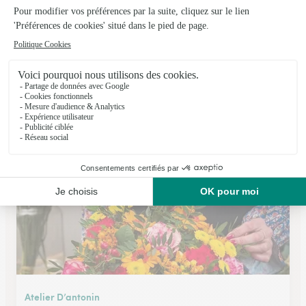
L’art Floral
Izon
★
★
★
★
★
4.7 (56)
123, avenue du Général de Gaulle
Voir la boutique
Atelier D’antonin