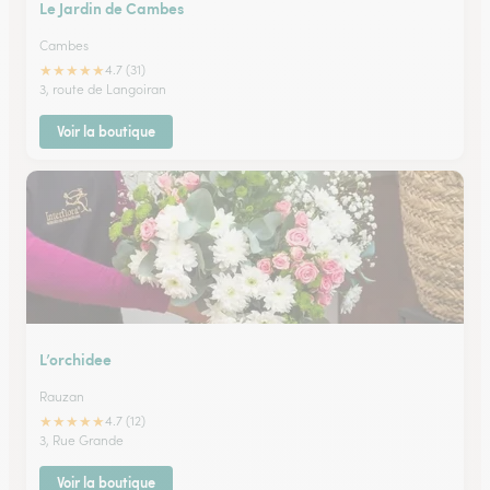
Le Jardin de Cambes
Cambes
★
★
★
★
★
4.7 (31)
3, route de Langoiran
Voir la boutique
L’orchidee
Rauzan
★
★
★
★
★
4.7 (12)
3, Rue Grande
Voir la boutique