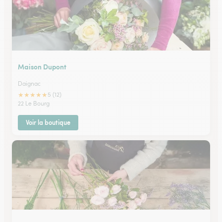
Maison Dupont
Daignac
★
★
★
★
★
5 (12)
22 Le Bourg
Voir la boutique