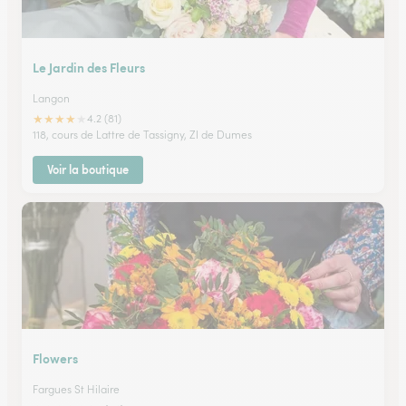
Le Jardin des Fleurs
Langon
★
★
★
★
★
4.2 (81)
118, cours de Lattre de Tassigny, ZI de Dumes
Voir la boutique
Flowers
Fargues St Hilaire