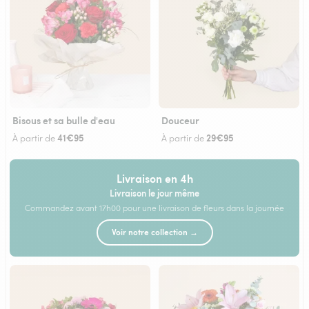
Bisous et sa bulle d'eau
Douceur
41€95
29€95
À partir de
À partir de
Livraison en 4h
Livraison le jour même
Commandez avant 17h00 pour une livraison de fleurs dans la journée
Voir notre collection →