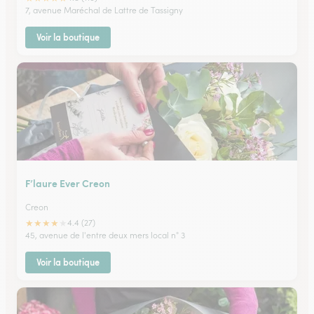
7, avenue Maréchal de Lattre de Tassigny
Voir la boutique
F’laure Ever Creon
Creon
★
★
★
★
★
4.4 (27)
45, avenue de l'entre deux mers local n° 3
Voir la boutique