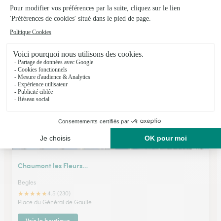
Le Camelia
Tresses
★
★
★
★
★
4.3 (123)
60, avenue de Branne
Voir la boutique
Chaumont les Fleurs…
Begles
★
★
★
★
★
4.5 (230)
Place du Général de Gaulle