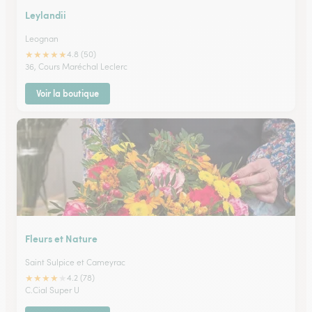
Leylandii
Leognan
★
★
★
★
★
4.8 (50)
36, Cours Maréchal Leclerc
Voir la boutique
Fleurs et Nature
Saint Sulpice et Cameyrac
★
★
★
★
★
4.2 (78)
C.Cial Super U