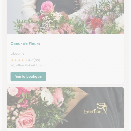
Coeur de Fleurs
Libourne
★
★
★
★
★
4.2 (88)
28, allée Robert Boulin
Voir la boutique