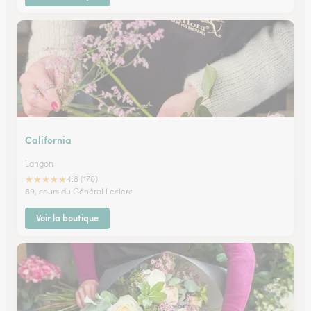
California
Langon
★
★
★
★
★
4.8 (170)
89, cours du Général Leclerc
Voir la boutique