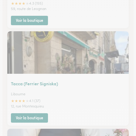
★
★
★
★
★
4.3 (155)
59, route de Leognan
Voir la boutique
Tacca (Ferrier Signiska)
Libourne
★
★
★
★
★
4.1 (37)
12, rue Montesquieu
Voir la boutique