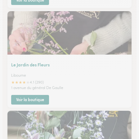
Voir la boutique
Le Jardin des Fleurs
Libourne
★
★
★
★
★
4.1 (290)
1 avenue du général De Gaulle
Voir la boutique