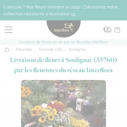
Aller au contenu
Canicule ? Nos fleurs tiennent le coup ! Découvrez notre
collection résistante à la chaleur
ici
Livraison de fleurs en 4h par un fleuriste Interflora
›
Fleuristes
›
Gironde (33)
›
Soulignac
Accueil
Livraison de fleurs à Soulignac (33760)
par les fleuristes du réseau Interflora