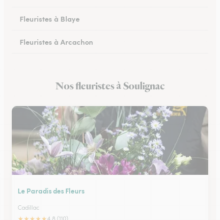
Fleuristes à Blaye
Fleuristes à Arcachon
Fleuristes à Cestas
Nos fleuristes à Soulignac
Fleuristes à Pessac
Le Paradis des Fleurs
Cadillac
★
★
★
★
★
4.8 (110)