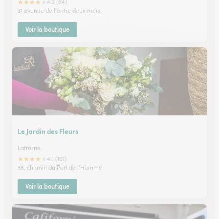
★
★
★
★
★
4.3 (64)
31 avenue de l'entre deux mers
Voir la boutique
Le Jardin des Fleurs
Latresne
★
★
★
★
★
4.1 (161)
38, chemin du Port de l'Homme
Voir la boutique