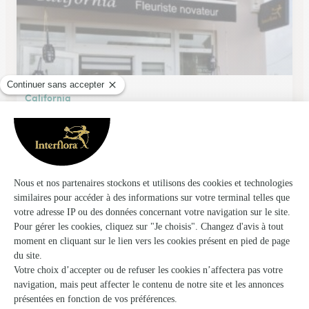
California
Gironde Sur Dropt
★
★
★
★
★
4.8 (75)
29 route de Beauséjour
Voir la boutique