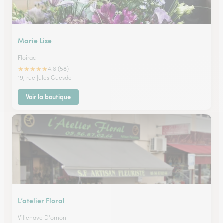
Marie Lise
Floirac
★
★
★
★
★
4.8 (58)
19, rue Jules Guesde
Voir la boutique
L’atelier Floral
Villenave D'ornon