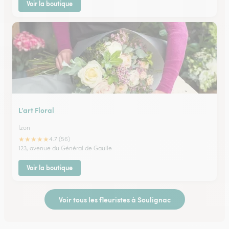
Voir la boutique
L’art Floral
Izon
★
★
★
★
★
4.7 (56)
123, avenue du Général de Gaulle
Voir la boutique
Voir tous les fleuristes à Soulignac