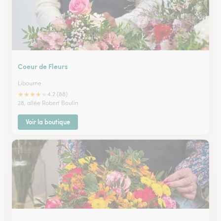
Coeur de Fleurs
Libourne
★
★
★
★
★
4.2 (88)
28, allée Robert Boulin
Voir la boutique