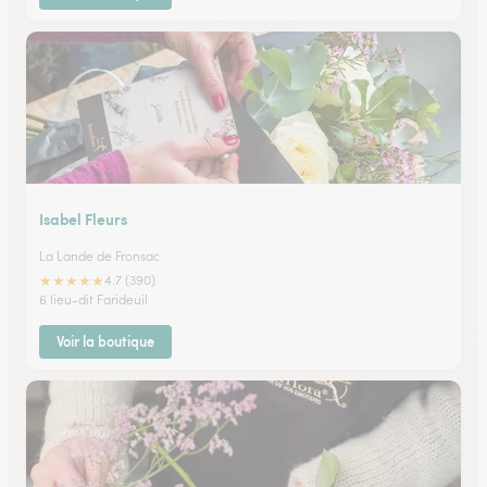
Isabel Fleurs
La Lande de Fronsac
★
★
★
★
★
4.7 (390)
6 lieu-dit Farideuil
Voir la boutique