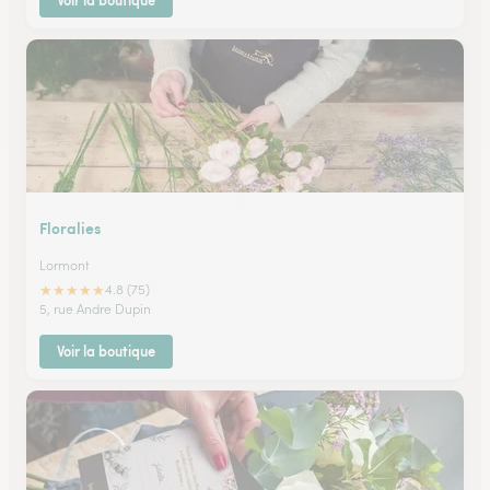
Voir la boutique
Floralies
Lormont
★
★
★
★
★
4.8 (75)
5, rue Andre Dupin
Voir la boutique