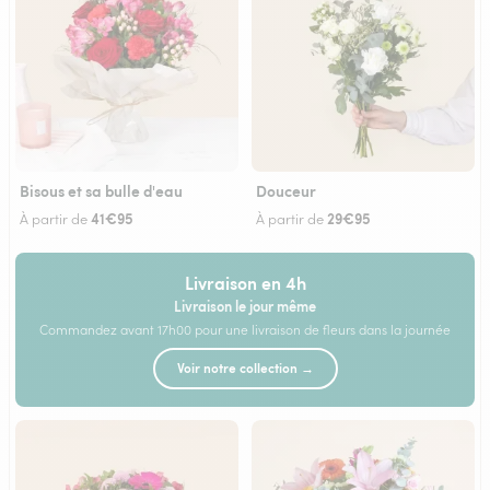
Bisous et sa bulle d'eau
Douceur
41€95
29€95
À partir de
À partir de
Livraison en 4h
Livraison le jour même
Commandez avant 17h00 pour une livraison de fleurs dans la journée
Voir notre collection →