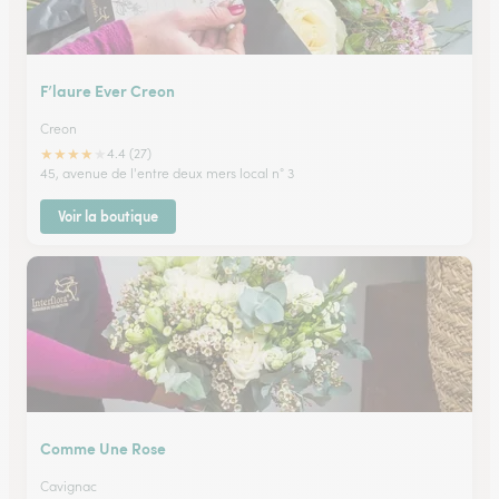
F’laure Ever Creon
Creon
★
★
★
★
★
4.4 (27)
45, avenue de l'entre deux mers local n° 3
Voir la boutique
Comme Une Rose
Cavignac