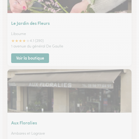
Le Jardin des Fleurs
Libourne
★
★
★
★
★
4.1 (290)
1 avenue du général De Gaulle
Voir la boutique
Aux Floralies
Ambares et Lagrave