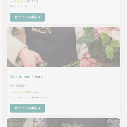
★
★
★
★
★
4.1 (75)
Place du Marché
Voir la boutique
Carrement Fleurs
Ste Eulalie
★
★
★
★
★
4.5 (447)
100, avenue d'Aquitaine
Voir la boutique