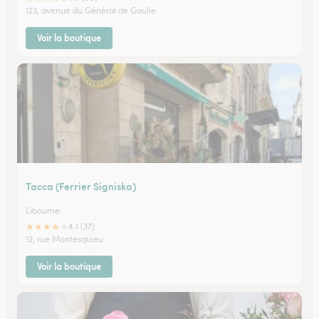
123, avenue du Général de Gaulle
Voir la boutique
Tacca (Ferrier Signiska)
Libourne
★
★
★
★
★
4.1 (37)
12, rue Montesquieu
Voir la boutique