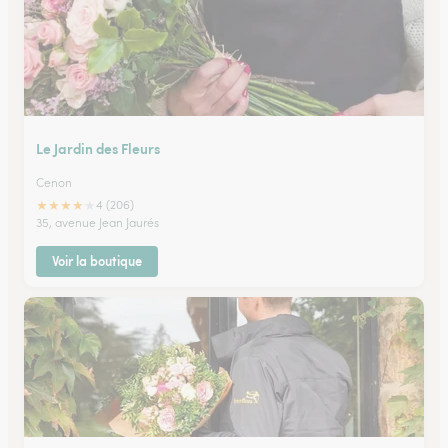
Le Jardin des Fleurs
Cenon
★
★
★
★
★
4 (206)
35, avenue Jean Jaurés
Voir la boutique