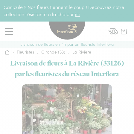
Aller au contenu
Canicule ? Nos fleurs tiennent le coup ! Découvrez notre
collection résistante à la chaleur
ici
Livraison de fleurs en 4h par un fleuriste Interflora
›
Fleuristes
›
Gironde (33)
›
La Rivière
Accueil
Livraison de fleurs à La Rivière (33126)
par les fleuristes du réseau Interflora