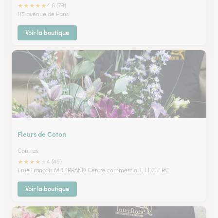
★
★
★
★
★
4.6 (73)
115 avenue de Paris
Voir la boutique
Fleurs de Coton
Coutras
★
★
★
★
★
4 (49)
1 rue François MITERRAND Centre commercial E.LECLERC
Voir la boutique