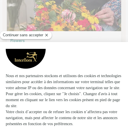
Flowers
Fargues St Hilaire
★
★
★
★
★
4.3 (64)
31 avenue de l'entre deux mers
Voir la boutique