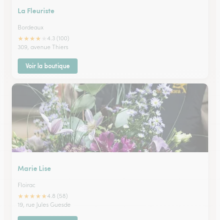
La Fleuriste
Bordeaux
★
★
★
★
★
4.3 (100)
309, avenue Thiers
Voir la boutique
Marie Lise
Floirac
★
★
★
★
★
4.8 (58)
19, rue Jules Guesde