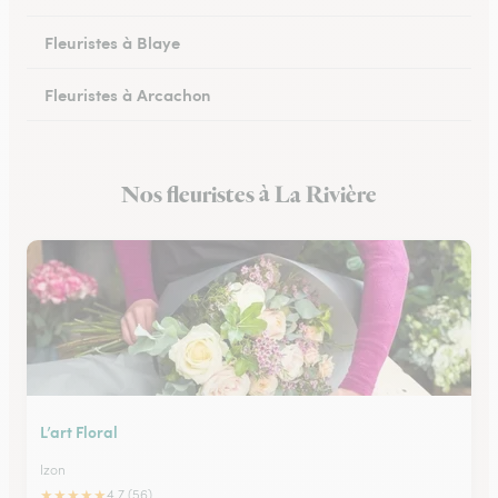
Fleuristes à Blaye
Fleuristes à Arcachon
Fleuristes à Cestas
Nos fleuristes à La Rivière
Fleuristes à Pessac
L’art Floral
Izon
★
★
★
★
★
4.7 (56)