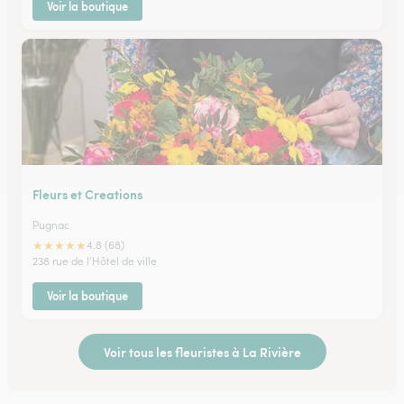
Voir la boutique
Fleurs et Creations
Pugnac
★
★
★
★
★
4.8 (68)
238 rue de l'Hôtel de ville
Voir la boutique
Voir tous les fleuristes à La Rivière