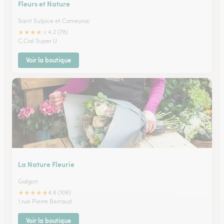
Fleurs et Nature
Saint Sulpice et Cameyrac
★
★
★
★
★
4.2 (78)
C.Cial Super U
Voir la boutique
La Nature Fleurie
Galgon
★
★
★
★
★
4.6 (106)
1 rue Pierre Berraud
Voir la boutique