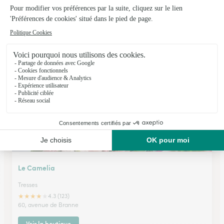
Maison Dupont
Daignac
★
★
★
★
★
5 (12)
22 Le Bourg
Voir la boutique
Le Camelia
Tresses
★
★
★
★
★
4.3 (123)
60, avenue de Branne