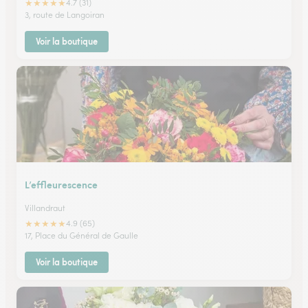
★
★
★
★
★
4.7 (31)
3, route de Langoiran
Voir la boutique
L’effleurescence
Villandraut
★
★
★
★
★
4.9 (65)
17, Place du Général de Gaulle
Voir la boutique