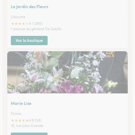
Le Jardin des Fleurs
Libourne
★
★
★
★
★
4.1 (290)
1 avenue du général De Gaulle
Voir la boutique
Marie Lise
Floirac
★
★
★
★
★
4.8 (58)
19, rue Jules Guesde