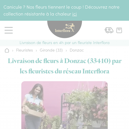
Aller au contenu
Canicule ? Nos fleurs tiennent le coup ! Découvrez notre
collection résistante à la chaleur
ici
Livraison de fleurs en 4h par un fleuriste Interflora
›
Fleuristes
›
Gironde (33)
›
Donzac
Accueil
Livraison de fleurs à Donzac (33410) par
les fleuristes du réseau Interflora