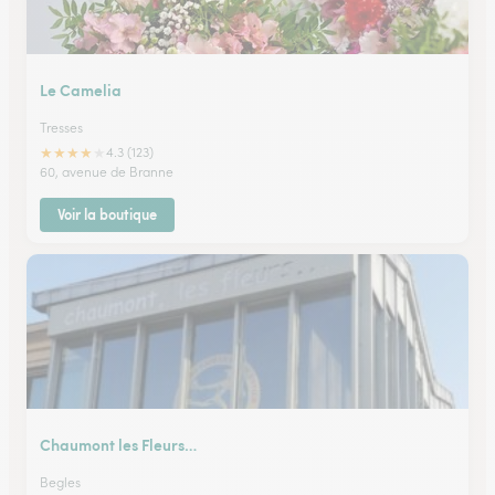
Le Camelia
Tresses
★
★
★
★
★
4.3 (123)
60, avenue de Branne
Voir la boutique
Chaumont les Fleurs…
Begles