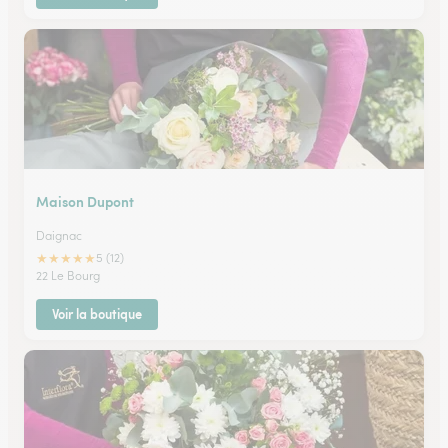
Maison Dupont
Daignac
★
★
★
★
★
5 (12)
22 Le Bourg
Voir la boutique