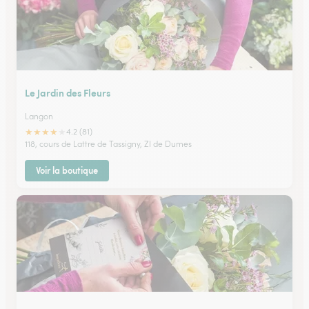
Le Jardin des Fleurs
Langon
★
★
★
★
★
4.2 (81)
118, cours de Lattre de Tassigny, ZI de Dumes
Voir la boutique