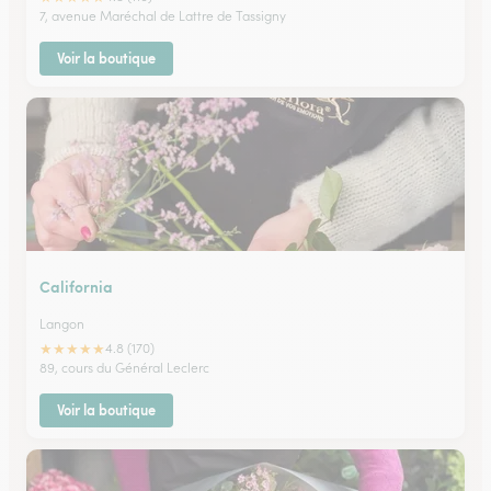
7, avenue Maréchal de Lattre de Tassigny
Voir la boutique
California
Langon
★
★
★
★
★
4.8 (170)
89, cours du Général Leclerc
Voir la boutique