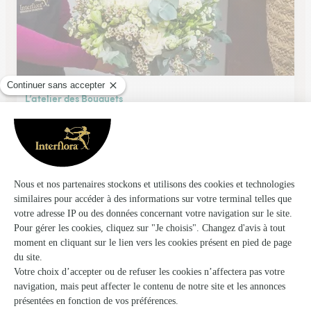
L’atelier des Bouquets
Bazas
★
★
★
★
★
4.9 (48)
7, cours Ausone
Voir la boutique