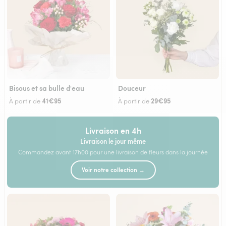
Bisous et sa bulle d'eau
Douceur
41€95
29€95
À partir de
À partir de
Livraison en 4h
Livraison le jour même
Commandez avant 17h00 pour une livraison de fleurs dans la journée
Voir notre collection →