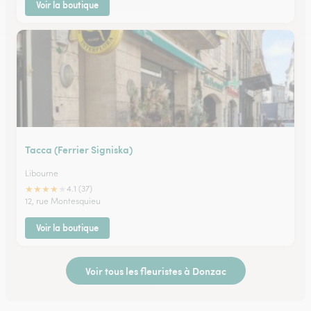
Voir la boutique
Tacca (Ferrier Signiska)
Libourne
★
★
★
★
★
4.1 (37)
12, rue Montesquieu
Voir la boutique
Voir tous les fleuristes à Donzac