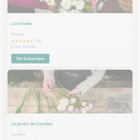
L’orchidee
Rauzan
★
★
★
★
★
4.7 (12)
3, Rue Grande
Voir la boutique
Le Jardin de Cambes
Cambes