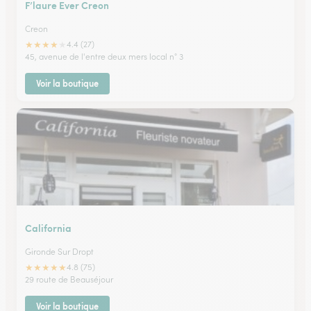
F’laure Ever Creon
Creon
★
★
★
★
★
4.4 (27)
45, avenue de l'entre deux mers local n° 3
Voir la boutique
California
Gironde Sur Dropt
★
★
★
★
★
4.8 (75)
29 route de Beauséjour
Voir la boutique