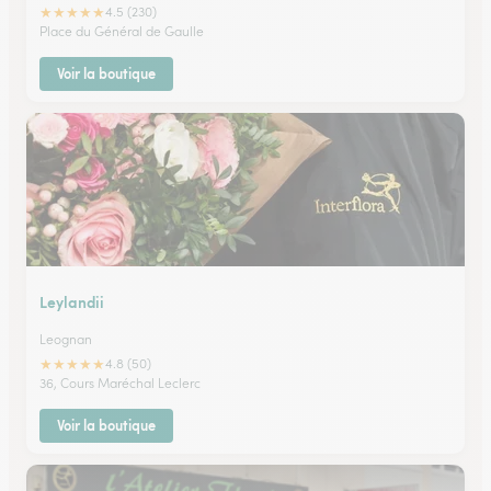
★
★
★
★
★
4.5 (230)
Place du Général de Gaulle
Voir la boutique
Leylandii
Leognan
★
★
★
★
★
4.8 (50)
36, Cours Maréchal Leclerc
Voir la boutique