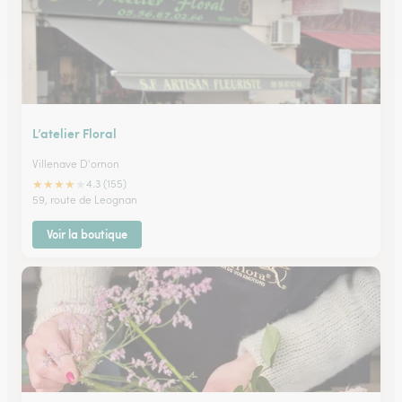
L’atelier Floral
Villenave D'ornon
★
★
★
★
★
4.3 (155)
59, route de Leognan
Voir la boutique