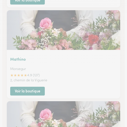
Voir la boutique
Mathino
Monsegur
★
★
★
★
★
4.9 (127)
2, chemin de la Viguerie
Voir la boutique