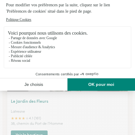
Flowers
Fargues St Hilaire
★
★
★
★
★
4.3 (64)
31 avenue de l'entre deux mers
Voir la boutique
Le Jardin des Fleurs
Latresne
★
★
★
★
★
4.1 (161)
38, chemin du Port de l'Homme