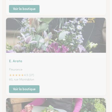
Voir la boutique
E. Arata
Fleurance
★
★
★
★
★
4.5 (27)
60, rue Montablon
Voir la boutique