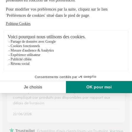
★
★
★
★
★
Efficacité
Clarté du site. Respect des délais. Respect du contenu de la
commande
23/06/2026
★
★
★
★
★
Trés beaux bouquets
Choix important de trés beaux bouquets. Par contre site
compliqué car produits pas disponibles par rapport aux
délais de livraison
22/06/2026
Trustpilot
Échantillon d'avis clients fourni via Trustpilot.
Voir tous