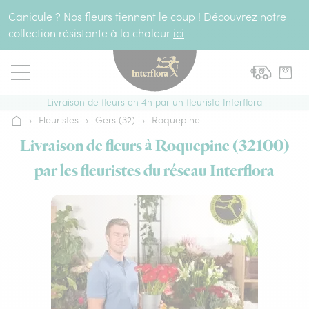
Aller au contenu
Canicule ? Nos fleurs tiennent le coup ! Découvrez notre
collection résistante à la chaleur
ici
Livraison de fleurs en 4h par un fleuriste Interflora
›
Fleuristes
›
Gers (32)
›
Roquepine
Accueil
Livraison de fleurs à Roquepine (32100)
par les fleuristes du réseau Interflora