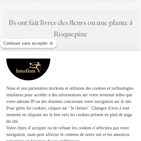
Ils ont fait livrer des fleurs ou une plante à
Roquepine
★
★
★
★
★
commande de fleurs
La commande globalement s'est bien passée.
05/04/2026
★
★
★
★
★
Simple et rapide
Simple et rapide. Site très bien fait
30/05/2026