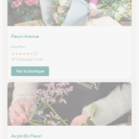
Fleurs Avenue
Astaffort
★
★
★
★
★
5 (5)
18 Faubourg Corné
Voir la boutique
Au Jardin Fleuri