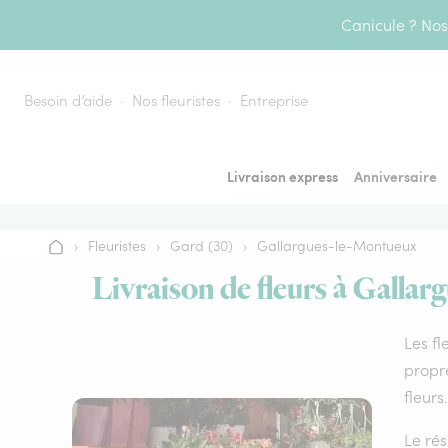
Aller au contenu
Canicule ? Nos 
Besoin d’aide
Nos fleuristes
Entreprise
Livraison express
Anniversaire
›
Fleuristes
›
Gard (30)
›
Gallargues-le-Montueux
Accueil
Livraison de fleurs à Gallar
Les fl
propre
fleurs.
Le rés