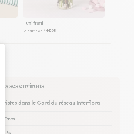
Tutti frutti
44€95
À partir de
ans ses environs
euristes dans le Gard du réseau Interflora
 à Nîmes
à Alès