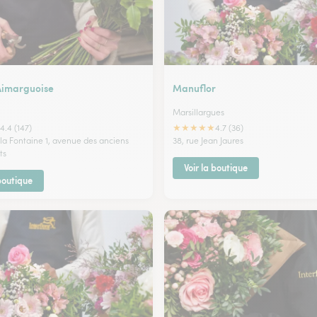
 Aimarguoise
Manuflor
Marsillargues
★
★
★
★
★
4.4 (147)
4.7 (36)
 la Fontaine 1, avenue des anciens
38, rue Jean Jaures
ts
Voir la boutique
 boutique