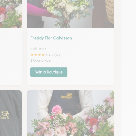
Freddy Flor Calvisson
Calvisson
★
★
★
★
★
4.2 (17)
2 Grand Rue
Voir la boutique