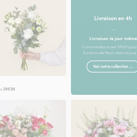
Livraison en 4h
—
Livraison le jour même
Commandez avant 17h00 pour
livraison de fleurs dans la jou
Voir notre collection →
29€95
de