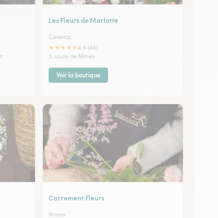
Les Fleurs de Marlotte
Caveirac
★
★
★
★
★
4.9 (48)
in
3, route de Nîmes
Voir la boutique
Carrement Fleurs
Nimes