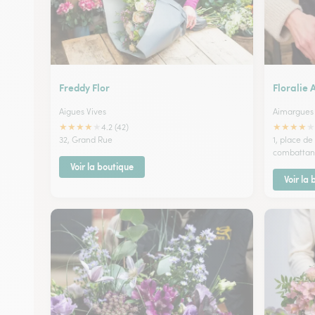
Freddy Flor
Floralie
Aigues Vives
Aimargues
★
★
★
★
★
★
★
★
★
★
4.2 (42)
32, Grand Rue
1, place de
combattan
Voir la boutique
Voir la