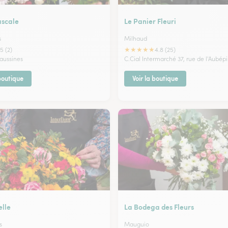
ascale
Le Panier Fleuri
s
Milhaud
★
★
★
★
★
5 (2)
4.8 (25)
aussines
C.Cial Intermarché 37, rue de l'Aubép
 boutique
Voir la boutique
elle
La Bodega des Fleurs
s
Mauguio