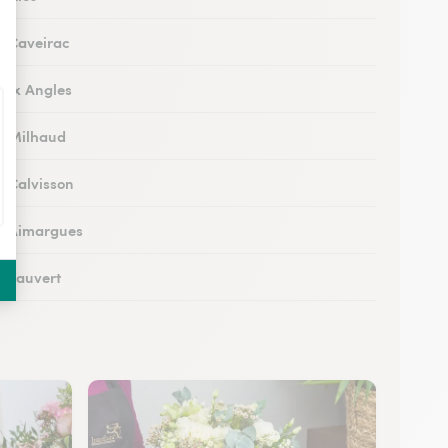
 à Caveirac
 aux Angles
 à Milhaud
à Calvisson
 à Aimargues
à Vauvert
 à Marguerittes
à Salindres