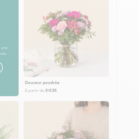
 une
rnée
Douceur poudrée
31€95
À partir de