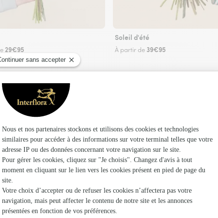
Soleil d'été
29€95
39€95
de
À partir de
Faire livrer des fleurs
riste Interflora à Gallargues-le-Montueux et d
Les fl
Fleuristes
Fleuristes 