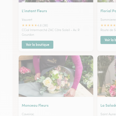
L’instant Fleurs
Florial P
Vauvert
Sommiere
★
★
★
★
★
★
★
★
★
★
4.6 (38)
CCial Intermarché ZAC Côte Soleil - Av. R
Route de S
Gourdon
Voir la
Voir la boutique
Monceau Fleurs
La Salad
Caveirac
Saint Aune