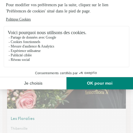
Giverny le Jardin
Le Havre
★
★
★
★
★
3.5 (16)
Avenue Paul Verlaine
Voir la boutique
Les Floralies
Thiberville