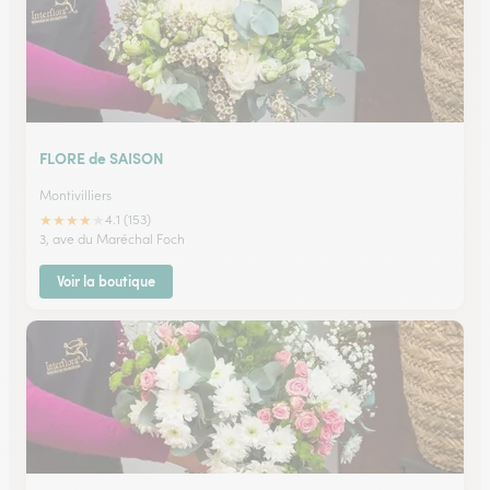
FLORE de SAISON
Montivilliers
★
★
★
★
★
4.1 (153)
3, ave du Maréchal Foch
Voir la boutique