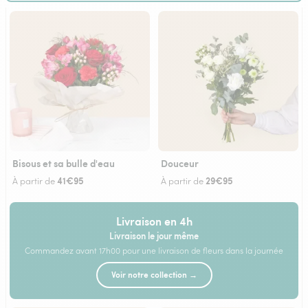
Bisous et sa bulle d'eau
Douceur
41€95
29€95
À partir de
À partir de
Livraison en 4h
Livraison le jour même
Commandez avant 17h00 pour une livraison de fleurs dans la journée
Voir notre collection →