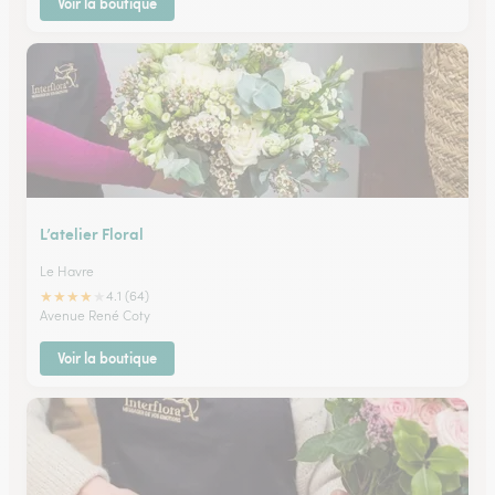
Voir la boutique
L’atelier Floral
Le Havre
★
★
★
★
★
4.1 (64)
Avenue René Coty
Voir la boutique