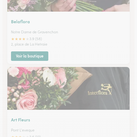
Belaflora
Notre Dame de Gravenchon
★
★
★
★
★
3.9 (58)
2, place de La Hetraie
Voir la boutique
Art Fleurs
Pont L'eveque
2.6 (12)