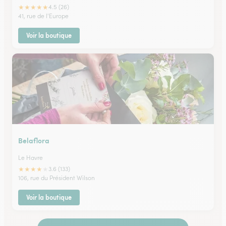
★
★
★
★
★
4.5 (26)
41, rue de l'Europe
Voir la boutique
Belaflora
Le Havre
★
★
★
★
★
3.6 (133)
106, rue du Président Wilson
Voir la boutique