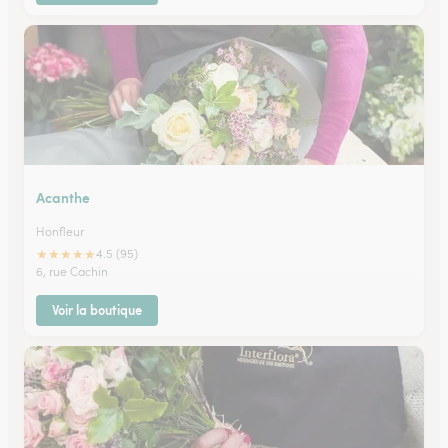
Acanthe
Honfleur
★
★
★
★
★
4.5 (95)
6, rue Cachin
Voir la boutique