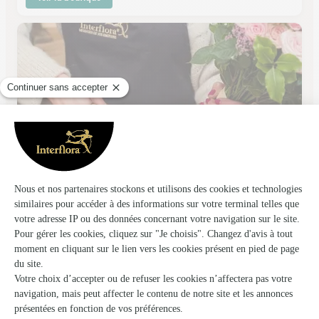
D’une Fleur A L’autre
Trouville Sur Mer
★
★
★
★
★
3.4 (42)
159 Rue Général de Gaulle
Voir la boutique