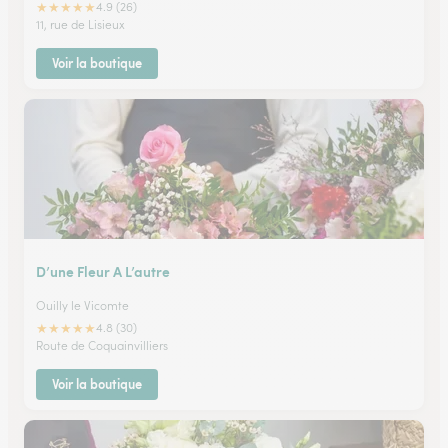
★
★
★
★
★
4.9 (26)
11, rue de Lisieux
Voir la boutique
D’une Fleur A L’autre
Ouilly le Vicomte
★
★
★
★
★
4.8 (30)
Route de Coquainvilliers
Voir la boutique