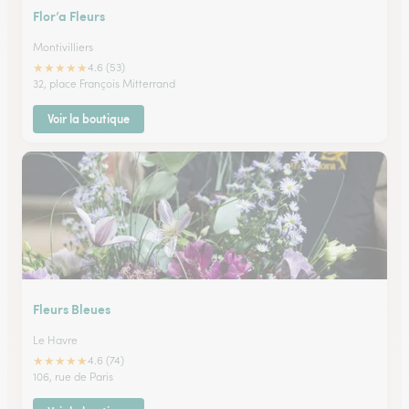
Flor’a Fleurs
Montivilliers
★
★
★
★
★
4.6 (53)
32, place François Mitterrand
Voir la boutique
Fleurs Bleues
Le Havre
★
★
★
★
★
4.6 (74)
106, rue de Paris