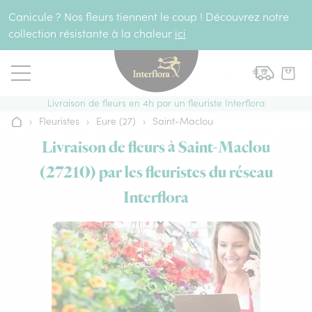
Aller au contenu
Canicule ? Nos fleurs tiennent le coup ! Découvrez notre
collection résistante à la chaleur
ici
Livraison de fleurs en 4h par un fleuriste Interflora
›
Fleuristes
›
Eure (27)
›
Saint-Maclou
Accueil
Livraison de fleurs à Saint-Maclou
(27210) par les fleuristes du réseau
Interflora