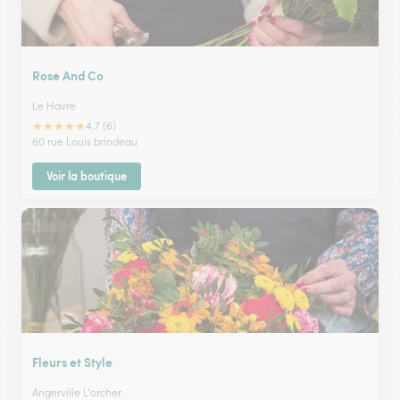
Rose And Co
Le Havre
★
★
★
★
★
4.7 (6)
60 rue Louis brindeau
Voir la boutique
Fleurs et Style
Angerville L'orcher