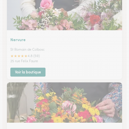
Nervure
St Romain de Colbosc
★
★
★
★
★
4.8 (59)
25 rue Felix Faure
Voir la boutique