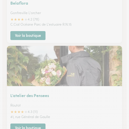
Belaflora
Gonfreville L'orcher
★
★
★
★
★
4.2 (78)
C.Cial Océane Parc de L'estuaire R.N.15
Voir la boutique
L’atelier des Pensees
Routot
★
★
★
★
★
4.3 (11)
41, rue Général de Gaulle
Voir la boutique