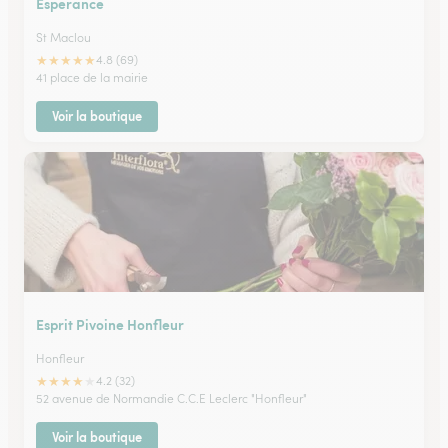
Esperance
St Maclou
★
★
★
★
★
4.8 (69)
41 place de la mairie
Voir la boutique
Esprit Pivoine Honfleur
Honfleur
★
★
★
★
★
4.2 (32)
52 avenue de Normandie C.C.E Leclerc "Honfleur"
Voir la boutique