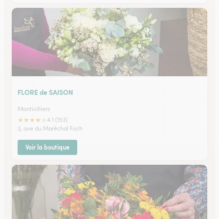
FLORE de SAISON
Montivilliers
★
★
★
★
★
4.1 (153)
3, ave du Maréchal Foch
Voir la boutique