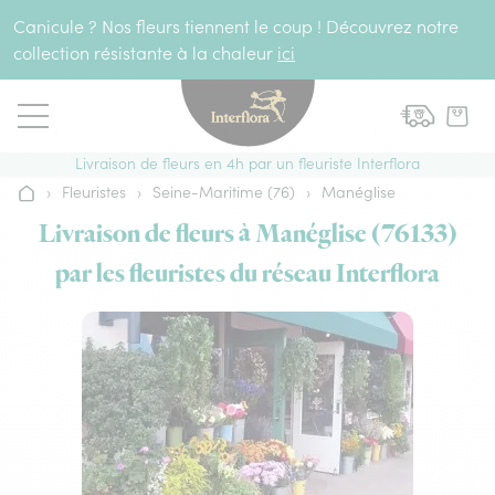
Aller au contenu
Canicule ? Nos fleurs tiennent le coup ! Découvrez notre
collection résistante à la chaleur
ici
Livraison de fleurs en 4h par un fleuriste Interflora
›
Fleuristes
›
Seine-Maritime (76)
›
Manéglise
Accueil
Livraison de fleurs à Manéglise (76133)
par les fleuristes du réseau Interflora