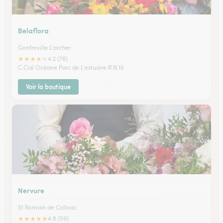
Belaflora
Gonfreville L'orcher
★
★
★
★
★
4.2 (78)
C.Cial Océane Parc de L'estuaire R.N.15
Voir la boutique
Nervure
St Romain de Colbosc
★
★
★
★
★
4.8 (59)