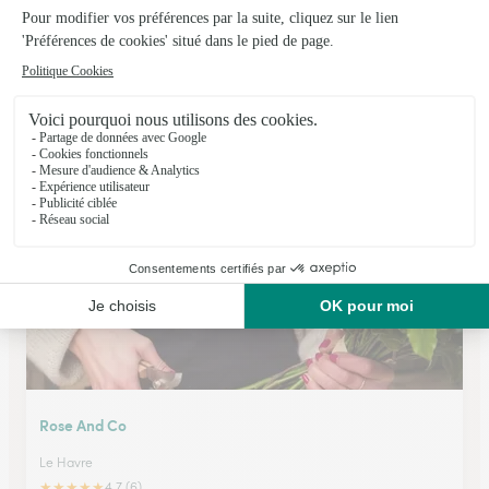
Fleurs Bleues
Le Havre
★
★
★
★
★
4.6 (74)
106, rue de Paris
Voir la boutique
Rose And Co
Le Havre
★
★
★
★
★
4.7 (6)