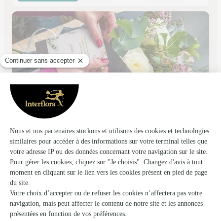
Belaflora
Le Havre
★
★
★
★
★
3.6 (133)
106, rue du Président Wilson
Voir la boutique