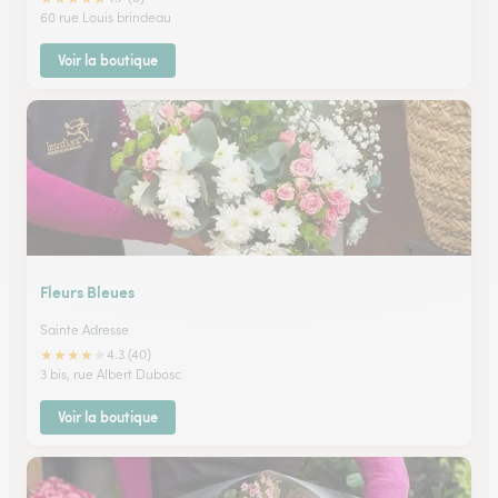
60 rue Louis brindeau
Voir la boutique
Fleurs Bleues
Sainte Adresse
★
★
★
★
★
4.3 (40)
3 bis, rue Albert Dubosc
Voir la boutique