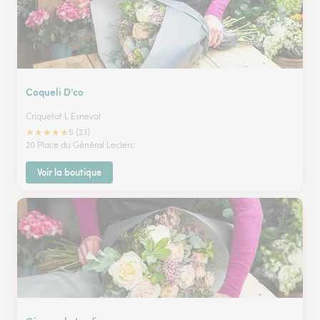
Coqueli D’co
Criquetot L Esneval
★
★
★
★
★
5 (23)
20 Place du Général Leclerc
Voir la boutique