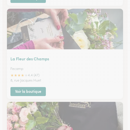
La Fleur des Champs
Fecamp
★
★
★
★
★
4.4 (47)
8, rue Jacques Huet
Voir la boutique