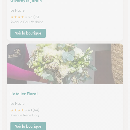
Giverny le Jardin
Le Havre
★
★
★
★
★
3.5 (16)
Avenue Paul Verlaine
Voir la boutique
L’atelier Floral
Le Havre
★
★
★
★
★
4.1 (64)
Avenue René Coty
Voir la boutique