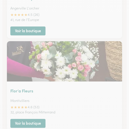
Angerville L'orcher
★
★
★
★
★
4.5 (26)
41, rue de l'Europe
Voir la boutique
Flor’a Fleurs
Montivilliers
★
★
★
★
★
4.6 (53)
32, place François Mitterrand
Voir la boutique