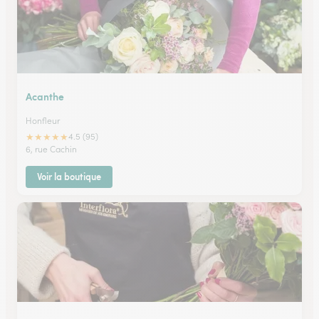
Acanthe
Honfleur
★
★
★
★
★
4.5 (95)
6, rue Cachin
Voir la boutique