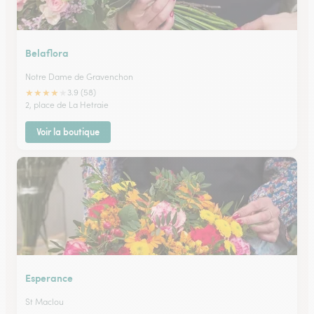
Belaflora
Notre Dame de Gravenchon
★
★
★
★
★
3.9 (58)
2, place de La Hetraie
Voir la boutique
Esperance
St Maclou