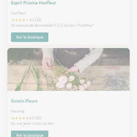
Esprit Pivoine Honfleur
Honfleur
★
★
★
★
★
4.2 (32)
52 avenue de Normandie C.C.E Leclerc "Honfleur"
Voir la boutique
Golain Fleurs
Fecamp
★
★
★
★
★
4.7 (89)
83, rue Jean-Louis Leclerc
Voir la boutique