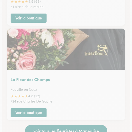
★
★
★
★
★
4.8 (69)
41 place de la mairie
Voir la boutique
La Fleur des Champs
Fauville en Caux
★
★
★
★
★
4.8 (22)
724 rue Charles De Gaulle
Voir la boutique
Voir tous les fleuristes à Manéglise