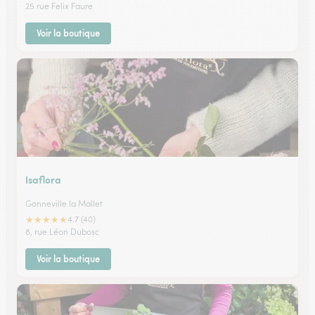
25 rue Felix Faure
Voir la boutique
Isaflora
Gonneville la Mallet
★
★
★
★
★
4.7 (40)
8, rue Léon Dubosc
Voir la boutique