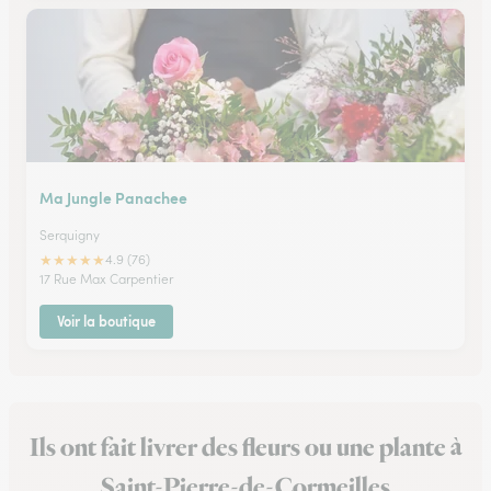
Ma Jungle Panachee
Serquigny
★
★
★
★
★
4.9 (76)
17 Rue Max Carpentier
Voir la boutique
Ils ont fait livrer des fleurs ou une plante à
Saint-Pierre-de-Cormeilles