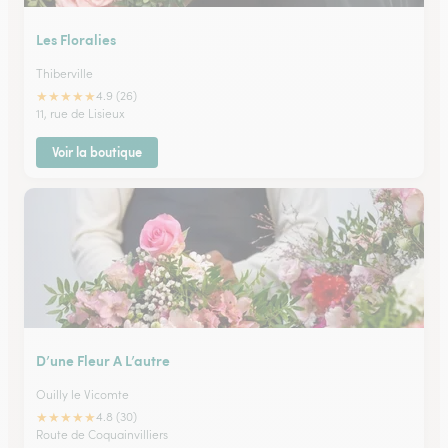
Les Floralies
Thiberville
★
★
★
★
★
4.9 (26)
11, rue de Lisieux
Voir la boutique
D’une Fleur A L’autre
Ouilly le Vicomte
★
★
★
★
★
4.8 (30)
Route de Coquainvilliers