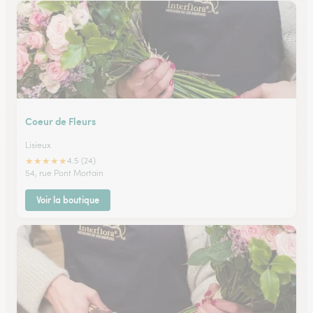
Coeur de Fleurs
Lisieux
★
★
★
★
★
4.5 (24)
54, rue Pont Mortain
Voir la boutique