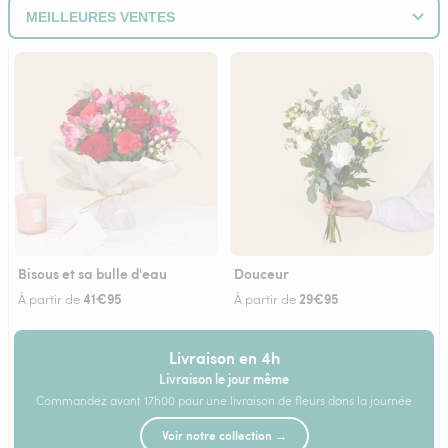
Bisous et sa bulle d'eau
Douceur
41€95
29€95
À partir de
À partir de
Livraison en 4h
Livraison le jour même
Commandez avant 17h00 pour une livraison de fleurs dans la journée
Voir notre collection →