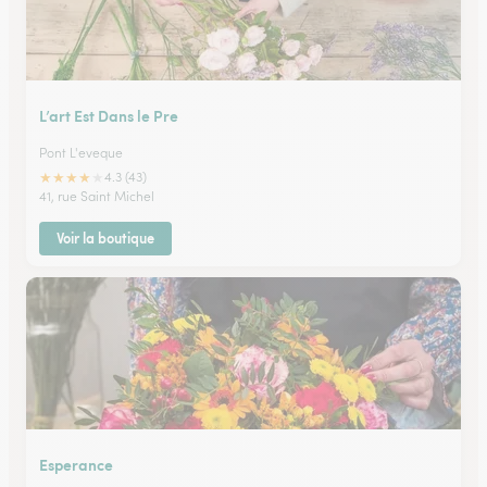
L’art Est Dans le Pre
Pont L'eveque
★
★
★
★
★
4.3 (43)
41, rue Saint Michel
Voir la boutique
Esperance