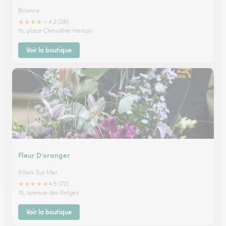
Brionne
★
★
★
★
★
4.2 (28)
15, place Chevallier Herluin
Voir la boutique
Fleur D’oranger
Villers Sur Mer
★
★
★
★
★
4.5 (72)
10, avenue des Belges
Voir la boutique