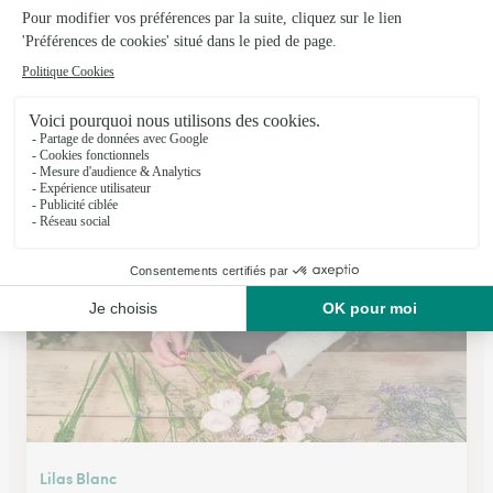
Les Jardins du Forgeron
Orbec
★
★
★
★
★
4.8 (18)
18 rue grande
Voir la boutique
Lilas Blanc