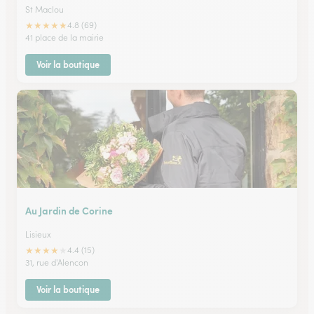
St Maclou
★
★
★
★
★
4.8 (69)
41 place de la mairie
Voir la boutique
Au Jardin de Corine
Lisieux
★
★
★
★
★
4.4 (15)
31, rue d'Alencon
Voir la boutique