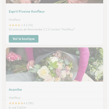
Esprit Pivoine Honfleur
Honfleur
★
★
★
★
★
4.2 (32)
52 avenue de Normandie C.C.E Leclerc "Honfleur"
Voir la boutique
Acanthe
Honfleur
★
★
★
★
★
4.5 (95)
6, rue Cachin