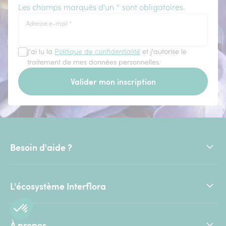
Les champs marqués d'un * sont obligatoires.
Adresse e-mail
*
J'ai lu la
Politique de confidentialité
et j'autorise le
traitement de mes données personnelles.
Valider mon inscription
Besoin d'aide ?
L'écosystème Interflora
À propos