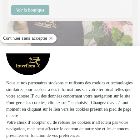
Voir la boutique
D’une Fleur A L’autre
Trouville Sur Mer
★
★
★
★
★
3.4 (42)
159 Rue Général de Gaulle
Voir la boutique