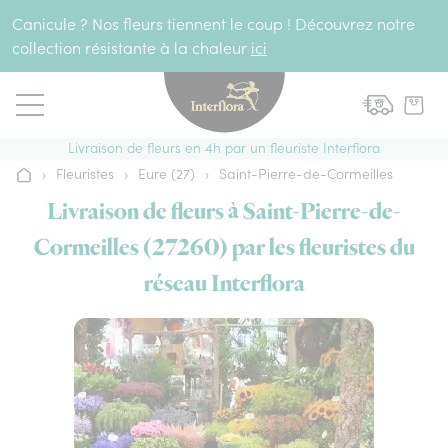
Aller au contenu
Canicule ? Nos fleurs tiennent le coup ! Découvrez notre
collection résistante à la chaleur
ici
Livraison de fleurs en 4h par un fleuriste Interflora
›
Fleuristes
›
Eure (27)
›
Saint-Pierre-de-Cormeilles
Accueil
Livraison de fleurs à Saint-Pierre-de-
Cormeilles (27260) par les fleuristes du
réseau Interflora