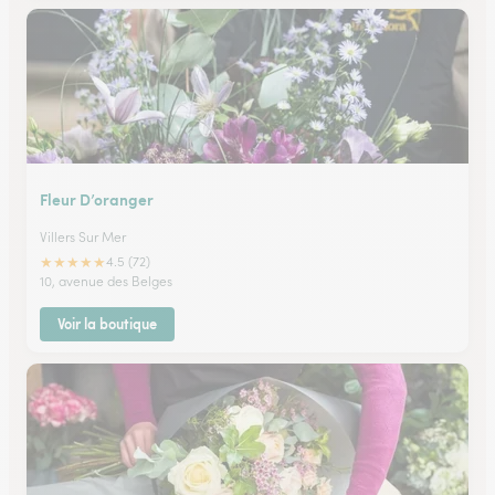
Fleur D’oranger
Villers Sur Mer
★
★
★
★
★
4.5 (72)
10, avenue des Belges
Voir la boutique