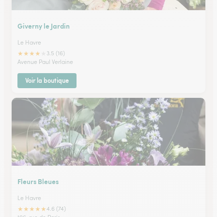
Giverny le Jardin
Le Havre
★
★
★
★
★
3.5 (16)
Avenue Paul Verlaine
Voir la boutique
Fleurs Bleues
Le Havre
★
★
★
★
★
4.6 (74)