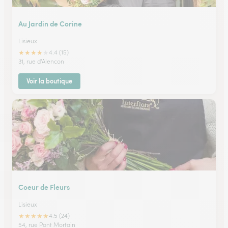
Au Jardin de Corine
Lisieux
★
★
★
★
★
4.4 (15)
31, rue d'Alencon
Voir la boutique
Coeur de Fleurs
Lisieux
★
★
★
★
★
4.5 (24)
54, rue Pont Mortain