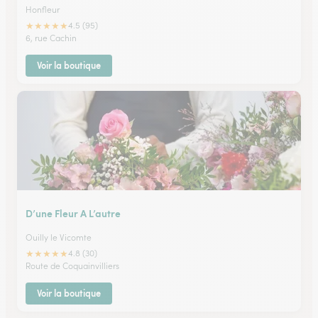
Honfleur
★
★
★
★
★
4.5 (95)
6, rue Cachin
Voir la boutique
D’une Fleur A L’autre
Ouilly le Vicomte
★
★
★
★
★
4.8 (30)
Route de Coquainvilliers
Voir la boutique