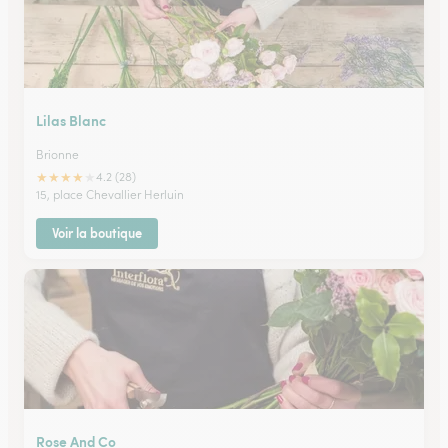
Lilas Blanc
Brionne
★
★
★
★
★
4.2 (28)
15, place Chevallier Herluin
Voir la boutique
Rose And Co