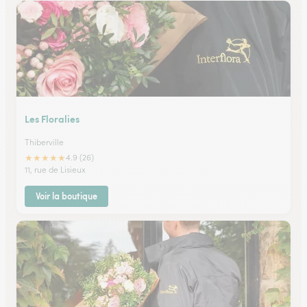
Les Floralies
Thiberville
★
★
★
★
★
4.9 (26)
11, rue de Lisieux
Voir la boutique