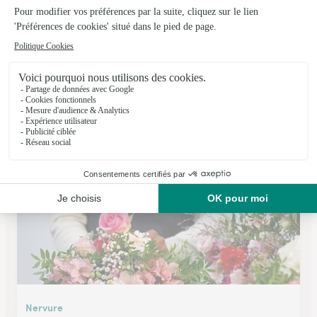
Belaflora
Gonfreville L'orcher
★
★
★
★
★
4.2 (78)
C.Cial Océane Parc de L'estuaire R.N.15
Voir la boutique
Nervure