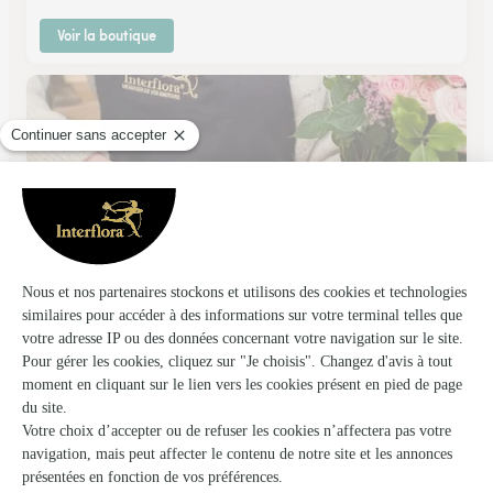
Voir la boutique
D’une Fleur A L’autre
Trouville Sur Mer
★
★
★
★
★
3.4 (42)
159 Rue Général de Gaulle
Voir la boutique