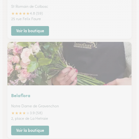
St Romain de Colbosc
★
★
★
★
★
4.8 (59)
25 rue Felix Faure
Voir la boutique
Belaflora
Notre Dame de Gravenchon
★
★
★
★
★
3.9 (58)
2, place de La Hetraie
Voir la boutique