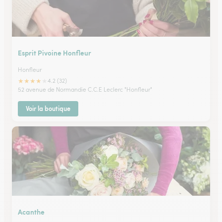
Esprit Pivoine Honfleur
Honfleur
★
★
★
★
★
4.2 (32)
52 avenue de Normandie C.C.E Leclerc "Honfleur"
Voir la boutique
Acanthe