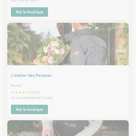
106, rue de Paris
Voir la boutique
L’atelier des Pensees
Routot
★
★
★
★
★
4.3 (11)
41, rue Général de Gaulle
Voir la boutique