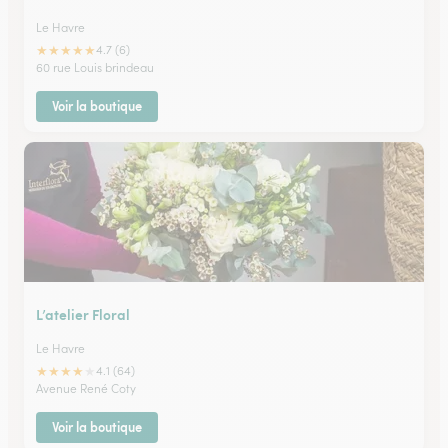
Le Havre
★
★
★
★
★
4.7 (6)
60 rue Louis brindeau
Voir la boutique
L’atelier Floral
Le Havre
★
★
★
★
★
4.1 (64)
Avenue René Coty
Voir la boutique