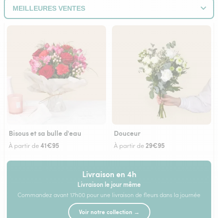
Bisous et sa bulle d'eau
Douceur
41€95
29€95
À partir de
À partir de
Livraison en 4h
Livraison le jour même
Commandez avant 17h00 pour une livraison de fleurs dans la journée
Voir notre collection →