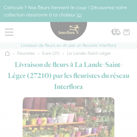
Aller au contenu
Canicule ? Nos fleurs tiennent le coup ! Découvrez notre
collection résistante à la chaleur
ici
Livraison de fleurs en 4h par un fleuriste Interflora
›
Fleuristes
›
Eure (27)
›
La Lande-Saint-Léger
Accueil
Livraison de fleurs à La Lande-Saint-
Léger (27210) par les fleuristes du réseau
Interflora