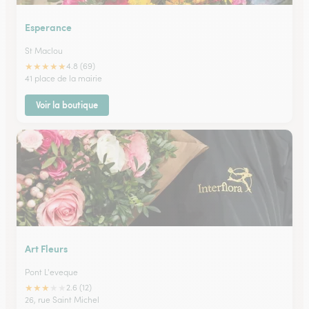
Esperance
St Maclou
★
★
★
★
★
4.8 (69)
41 place de la mairie
Voir la boutique
Art Fleurs
Pont L'eveque
★
★
★
★
★
2.6 (12)
26, rue Saint Michel