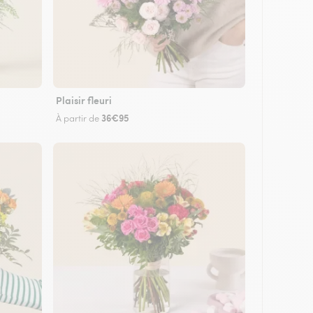
Plaisir fleuri
36€95
À partir de