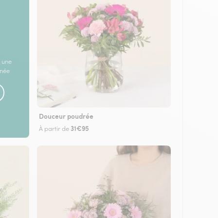
 une
rnée
Douceur poudrée
31€95
À partir de