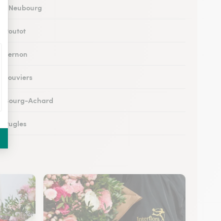
 au Neubourg
à Routot
 à Vernon
à Louviers
 à Bourg-Achard
à Rugles
à Breteuil
 à Brionne