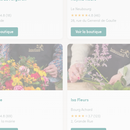
Le Neubourg
★
★
★
★
★
4.8 (18)
4.8 (46)
nde
28, rue du General de Gaulle
 boutique
Voir la boutique
ce
Isa Fleurs
Bourg Achard
★
★
★
★
★
4.8 (69)
3.7 (123)
 la mairie
2, Grande Rue