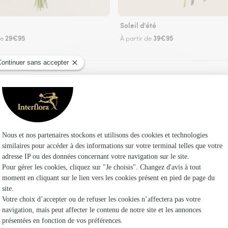
Soleil d'été
29€95
39€95
de
À partir de
Faire livrer des fleurs
z un fleuriste Interflora à Morsan et dans ses e
Les f
Fleuristes
Fleuristes