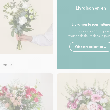
Livraison en 4h
—
Livraison le jour même
Commandez avant 17h00 pour
livraison de fleurs dans la jou
Voir notre collection →
29€95
de