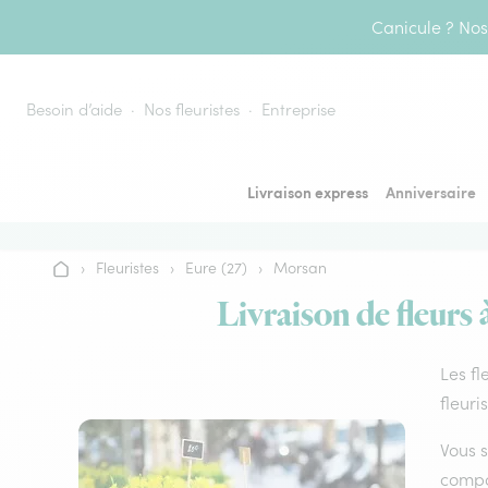
Aller au contenu
Canicule ? Nos 
Besoin d’aide
Nos fleuristes
Entreprise
Livraison express
Anniversaire
›
Fleuristes
›
Eure (27)
›
Morsan
Accueil
Livraison de fleurs 
Les fl
fleuri
Vous s
compos