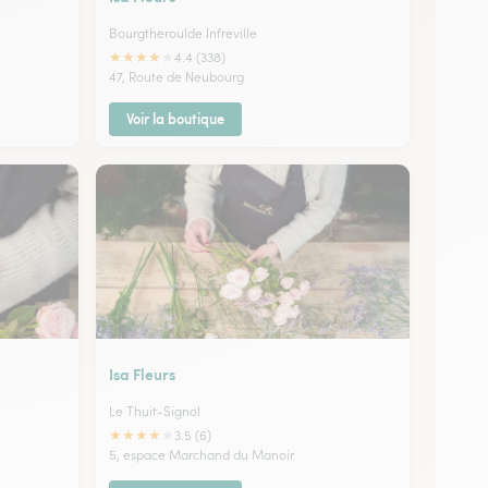
Bourgtheroulde Infreville
★
★
★
★
★
4.4 (338)
47, Route de Neubourg
Voir la boutique
Isa Fleurs
Le Thuit-Signol
★
★
★
★
★
3.5 (6)
5, espace Marchand du Manoir