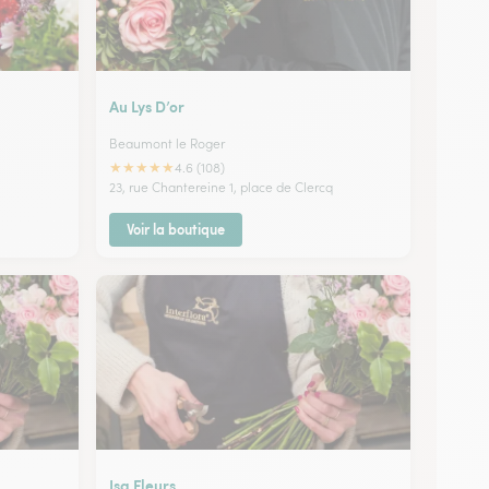
Au Lys D’or
Beaumont le Roger
★
★
★
★
★
4.6 (108)
23, rue Chantereine 1, place de Clercq
Voir la boutique
Isa Fleurs