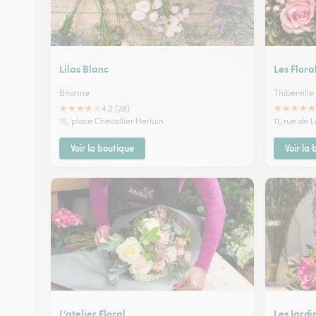
Lilas Blanc
Les Flora
Brionne
Thiberville
★
★
★
★
★
★
★
★
★
★
4.2 (28)
15, place Chevallier Herluin
11, rue de L
Voir la boutique
Voir la
L’atelier Floral
Les Jardi