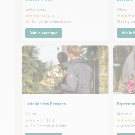
Le Neubourg
Orbec
★
★
★
★
★
★
★
★
★
★
4 (126)
88-90, rue de la République
18 rue gra
Voir la boutique
Voir la
L’atelier des Pensees
Esperan
Routot
St Maclou
★
★
★
★
★
★
★
★
★
★
4.3 (11)
41, rue Général de Gaulle
41 place de