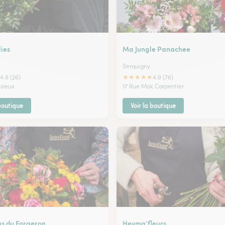
lies
Ma Jungle Panachee
Serquigny
★
★
★
★
★
4.9 (26)
4.9 (76)
isieux
17 Rue Max Carpentier
 boutique
Voir la boutique
ns du Forgeron
Heyma’fleurs