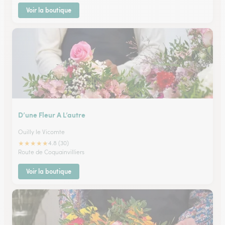
Voir la boutique
D’une Fleur A L’autre
Ouilly le Vicomte
★
★
★
★
★
4.8 (30)
Route de Coquainvilliers
Voir la boutique