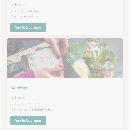
Le Havre
★
★
★
★
★
4.1 (64)
Avenue René Coty
Voir la boutique
Belaflora
Le Havre
★
★
★
★
★
3.6 (133)
106, rue du Président Wilson
Voir la boutique