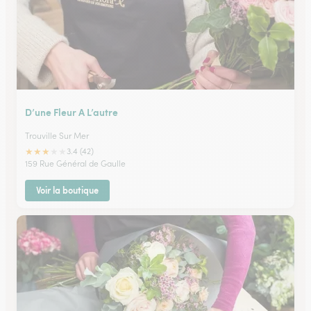
D’une Fleur A L’autre
Trouville Sur Mer
★
★
★
★
★
3.4 (42)
159 Rue Général de Gaulle
Voir la boutique