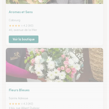
Aromes et Sens
Cabourg
★
★
★
★
★
4.2 (60)
40, avenue de la Mer
Voir la boutique
Fleurs Bleues
Sainte Adresse
★
★
★
★
★
4.3 (40)
3 bis, rue Albert Dubosc