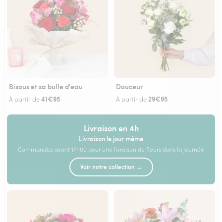
Bisous et sa bulle d'eau
Douceur
41€95
29€95
À partir de
À partir de
Livraison en 4h
Livraison le jour même
Commandez avant 17h00 pour une livraison de fleurs dans la journée
Voir notre collection →