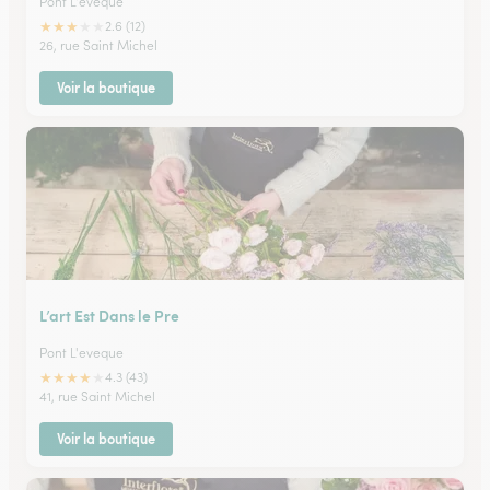
Pont L'eveque
★
★
★
★
★
2.6 (12)
26, rue Saint Michel
Voir la boutique
L’art Est Dans le Pre
Pont L'eveque
★
★
★
★
★
4.3 (43)
41, rue Saint Michel
Voir la boutique