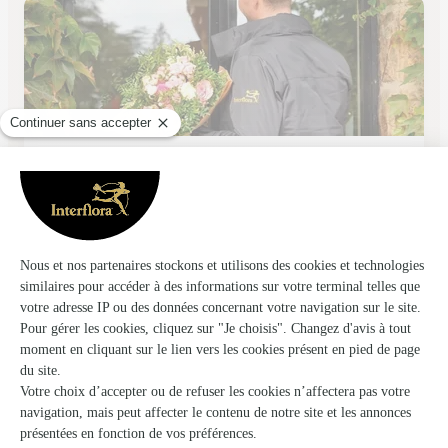
Au Jardin de Corine
Lisieux
★
★
★
★
★
4.4 (15)
31, rue d'Alencon
Voir la boutique