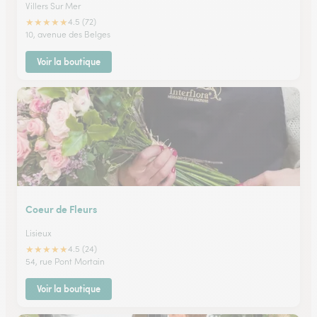
Villers Sur Mer
★
★
★
★
★
4.5 (72)
10, avenue des Belges
Voir la boutique
Coeur de Fleurs
Lisieux
★
★
★
★
★
4.5 (24)
54, rue Pont Mortain
Voir la boutique