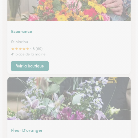
Esperance
St Maclou
★
★
★
★
★
4.8 (69)
41 place de la mairie
Voir la boutique
Fleur D’oranger