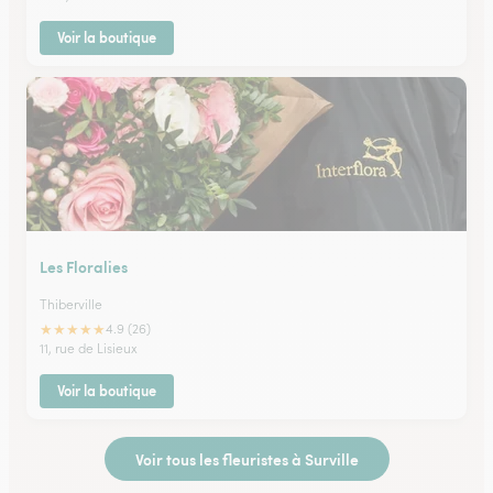
Voir la boutique
Les Floralies
Thiberville
★
★
★
★
★
4.9 (26)
11, rue de Lisieux
Voir la boutique
Voir tous les fleuristes à Surville