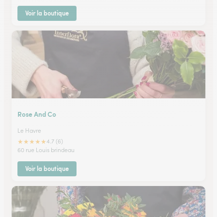
Voir la boutique
Rose And Co
Le Havre
★
★
★
★
★
4.7 (6)
60 rue Louis brindeau
Voir la boutique