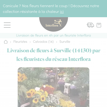
Aller au contenu
Canicule ? Nos fleurs tiennent le coup ! Découvrez notre
collection résistante à la chaleur
ici
Livraison de fleurs en 4h par un fleuriste Interflora
›
Fleuristes
›
Calvados (14)
›
Surville
Accueil
Livraison de fleurs à Surville (14130) par
les fleuristes du réseau Interflora