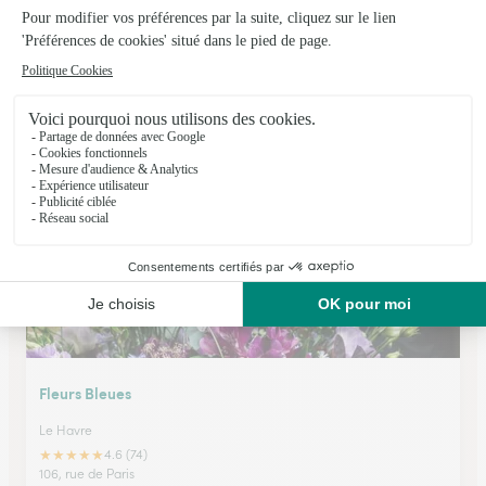
Les Fleurs D’hannah
Houlgate
★
★
★
★
★
4.8 (38)
9, rue du Général Leclerc
Voir la boutique
Fleurs Bleues
Le Havre
★
★
★
★
★
4.6 (74)
106, rue de Paris