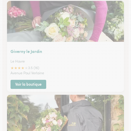
Giverny le Jardin
Le Havre
★
★
★
★
★
3.5 (16)
Avenue Paul Verlaine
Voir la boutique