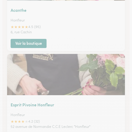
Acanthe
Honfleur
★
★
★
★
★
4.5 (95)
6, rue Cachin
Voir la boutique
Esprit Pivoine Honfleur
Honfleur
★
★
★
★
★
4.2 (32)
52 avenue de Normandie C.C.E Leclerc "Honfleur"