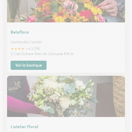
Belaflora
Gonfreville L'orcher
★
★
★
★
★
4.2 (78)
C.Cial Océane Parc de L'estuaire R.N.15
Voir la boutique
L’atelier Floral