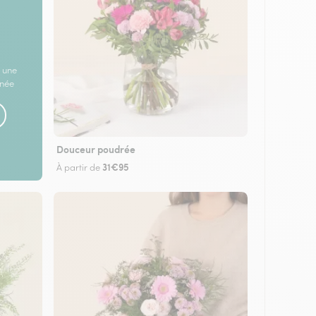
 une
rnée
Douceur poudrée
31€95
À partir de