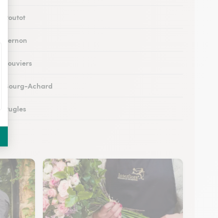
à Routot
 à Vernon
à Louviers
 à Bourg-Achard
à Rugles
à Breteuil
 à Brionne