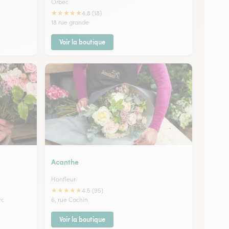
Orbec
★
★
★
★
★
4.8 (18)
18 rue grande
Voir la boutique
Acanthe
Honfleur
★
★
★
★
★
4.5 (95)
rc
6, rue Cachin
Voir la boutique