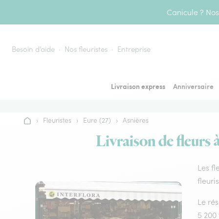
Aller au contenu
Canicule ? Nos 
Besoin d’aide
Nos fleuristes
Entreprise
Livraison express
Anniversaire
›
Fleuristes
›
Eure (27)
›
Asnières
Accueil
Livraison de fleurs 
Les fl
fleuri
Le rés
5 200 