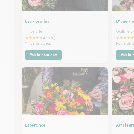
Les Floralies
D’une Fle
Thiberville
Ouilly le 
★
★
★
★
★
★
★
★
★
★
4.9 (26)
11, rue de Lisieux
Route de C
Voir la boutique
Voir la
Esperance
Art Fleur