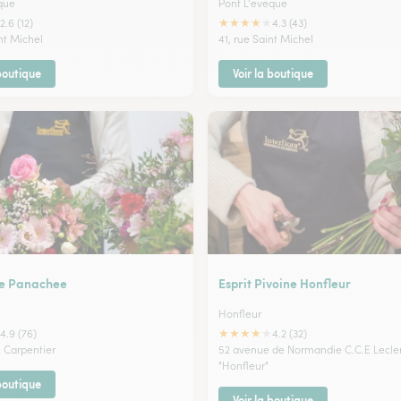
que
Pont L'eveque
★
★
★
★
★
2.6 (12)
4.3 (43)
nt Michel
41, rue Saint Michel
 boutique
Voir la boutique
e Panachee
Esprit Pivoine Honfleur
Honfleur
★
★
★
★
★
4.9 (76)
4.2 (32)
 Carpentier
52 avenue de Normandie C.C.E Lecle
"Honfleur"
 boutique
Voir la boutique