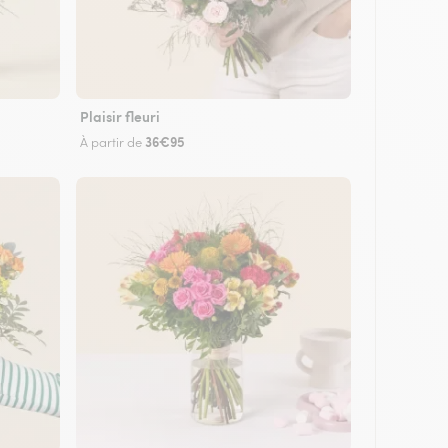
Plaisir fleuri
36€95
À partir de