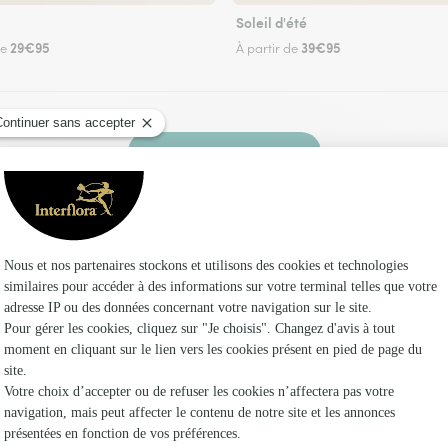
Soleil d'été
29€95
39€95
de
À partir de
Faire livrer des fleurs
 un fleuriste Interflora à Asnières et dans ses 
Les f
Fleuristes
Fleuristes
Fleuristes