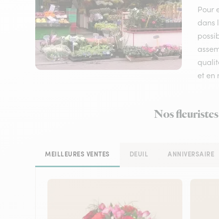
Pour e
dans l
possib
assemb
qualit
et en
Nos fleuristes
MEILLEURES VENTES
DEUIL
ANNIVERSAIRE