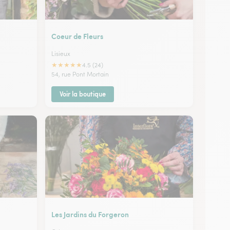
Coeur de Fleurs
Lisieux
★
★
★
★
★
4.5 (24)
54, rue Pont Mortain
Voir la boutique
Les Jardins du Forgeron