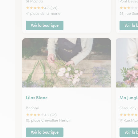
St Maclou
Pont L'eve
★
★
★
★
★
★
★
★
★
★
4.8 (69)
41 place de la mairie
26, rue Sai
Voir la boutique
Voir la
Lilas Blanc
Ma Jungl
Brionne
Serquigny
★
★
★
★
★
★
★
★
★
★
4.2 (28)
15, place Chevallier Herluin
17 Rue Max
Voir la boutique
Voir la