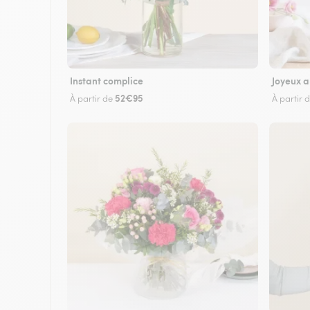
Instant complice
Joyeux a
52€95
À partir de
À partir 