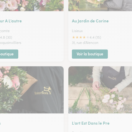
ur A L’autre
Au Jardin de Corine
Vicomte
Lisieux
★
★
★
★
★
4.8 (30)
4.4 (15)
oquainvilliers
31, rue d'Alencon
 boutique
Voir la boutique
s
L’art Est Dans le Pre