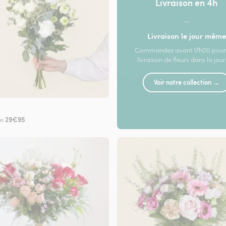
Livraison en 4h
—
Livraison le jour même
Commandez avant 17h00 pour
livraison de fleurs dans la jou
Voir notre collection →
29€95
de