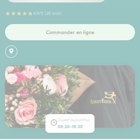
★
★
★
★
★
4.9/5 (26 avis)
Commander en ligne
Ouvert aujourd'hui
08:30-19:30