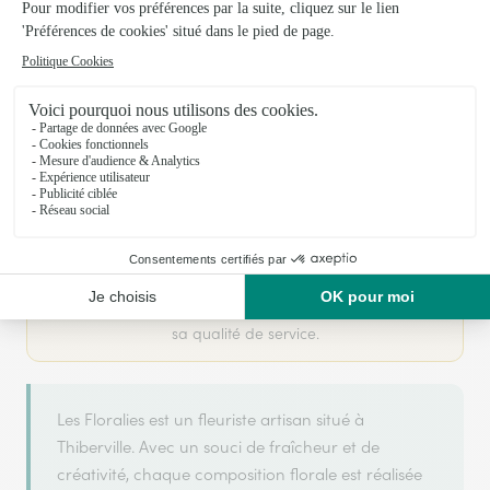
Votre fleuriste artisan à Thiberville
Les Floralies
est membre du réseau Interflora et a
OR
2025
ARGENT
2026
obtenu le label
en
et
en
pour
sa qualité de service.
Les Floralies est un fleuriste artisan situé à
Thiberville. Avec un souci de fraîcheur et de
créativité, chaque composition florale est réalisée