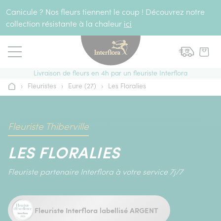
Aller au contenu
Canicule ? Nos fleurs tiennent le coup ! Découvrez notre
collection résistante à la chaleur
ici
Livraison de fleurs en 4h par un fleuriste Interflora
›
Fleuristes
›
Eure (27)
›
Les Floralies
Accueil
Fleuriste Thiberville
LES FLORALIES
Fleuriste partenaire Interflora à votre service 7j/7
Fleuriste Interflora labellisé ARGENT