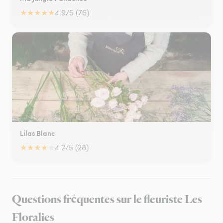
★
★
★
★
★
4.9/5 (76)
Lilas Blanc
★
★
★
★
★
4.2/5 (28)
Questions fréquentes sur le fleuriste Les
Floralies