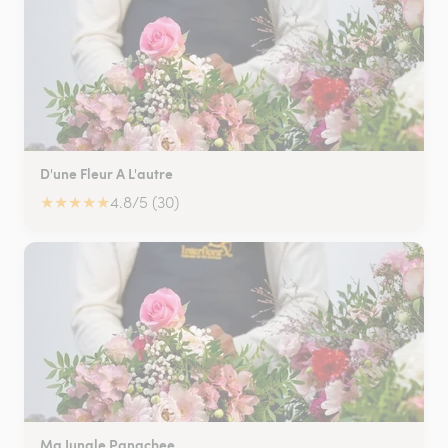
D'une Fleur A L'autre
★
★
★
★
★
4.8/5 (30)
Ma Jungle Panachee