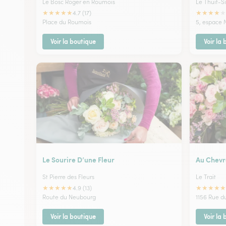
Le Bosc Roger en Roumois
Le Thuit-S
★
★
★
★
★
★
★
★
★
★
4.7 (17)
Place du Roumois
5, espace
Voir la boutique
Voir la
Le Sourire D’une Fleur
Au Chevr
St Pierre des Fleurs
Le Trait
★
★
★
★
★
★
★
★
★
★
4.9 (13)
Route du Neubourg
1156 Rue d
Voir la boutique
Voir la