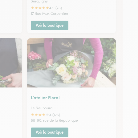
Serquigny
★
★
★
★
★
4.9 (76)
17 Rue Max Carpentier
Voir la boutique
L’atelier Floral
Le Neubourg
★
★
★
★
★
4 (126)
88-90, rue de la République
Voir la boutique