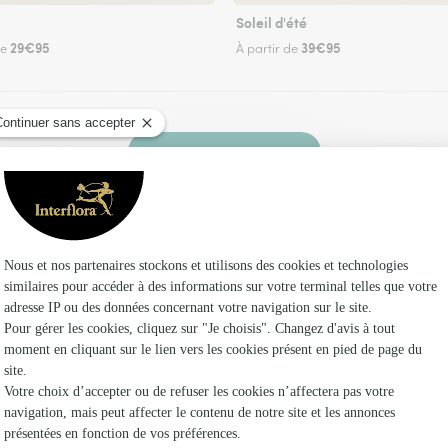
Soleil d'été
29€95
39€95
de
À partir de
Faire livrer des fleurs
leuriste Interflora à Montfort-sur-Risle et dans
Les f
Fleuristes
Fleuristes
Fleuristes