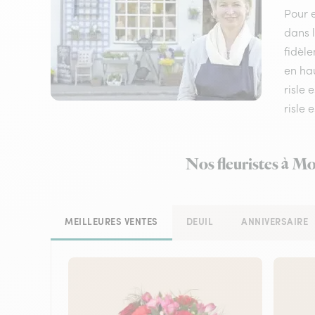
Pour e
dans l
fidèle
en hau
risle 
risle 
Nos fleuristes à Mo
MEILLEURES VENTES
DEUIL
ANNIVERSAIRE