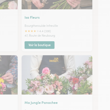
Isa Fleurs
Bourgtheroulde Infreville
★
★
★
★
★
4.4 (338)
47, Route de Neubourg
Voir la boutique
Ma Jungle Panachee