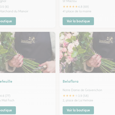
ignol
St Maclou
★
★
★
★
★
3.5 (6)
4.8 (69)
 Marchand du Manoir
41 place de la mairie
 boutique
Voir la boutique
efeuille
Belaflora
Notre Dame de Gravenchon
★
★
★
★
★
4.6 (77)
3.9 (58)
u Mal Foch
2, place de La Hetraie
 boutique
Voir la boutique