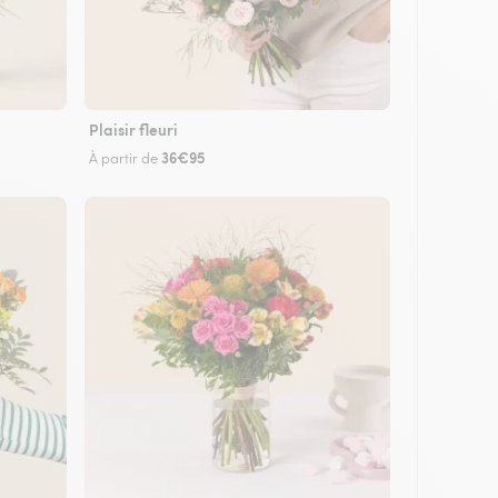
Plaisir fleuri
36€95
À partir de