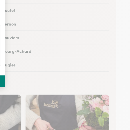
à Routot
 à Vernon
à Louviers
 à Bourg-Achard
à Rugles
à Breteuil
 à Brionne