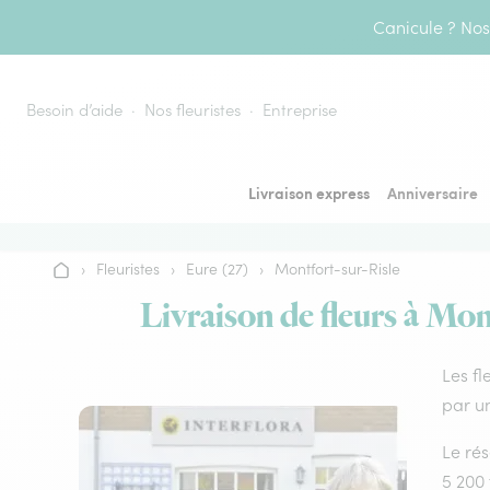
Aller au contenu
Canicule ? Nos 
Besoin d’aide
Nos fleuristes
Entreprise
Livraison express
Anniversaire
›
Fleuristes
›
Eure (27)
›
Montfort-sur-Risle
Accueil
Livraison de fleurs à Mon
Les fl
par un
Le rés
5 200 