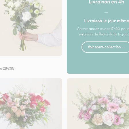
Livraison en 4h
—
Livraison le jour même
Commandez avant 17h00 pour
livraison de fleurs dans la jou
Voir notre collection →
29€95
de