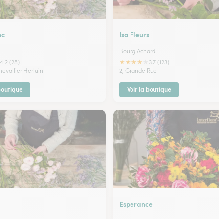
nc
Isa Fleurs
Bourg Achard
★
★
★
★
★
4.2 (28)
3.7 (123)
hevallier Herluin
2, Grande Rue
 boutique
Voir la boutique
s
Esperance