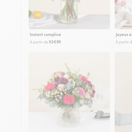
Instant complice
Joyeux a
52€95
À partir de
À partir 