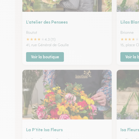
L’atelier des Pensees
Lilas Bla
Routot
Brionne
★
★
★
★
★
★
★
★
★
★
4.3 (11)
41, rue Général de Gaulle
15, place C
Voir la boutique
Voir la
La P’tite Isa Fleurs
Isa Fleur