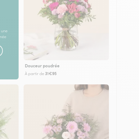
 une
rnée
Douceur poudrée
31€95
À partir de