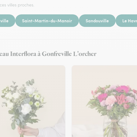
ces villes proches.
ville
Saint-Martin-du-Manoir
Sandouville
Le Hav
seau Interflora à Gonfreville L'orcher