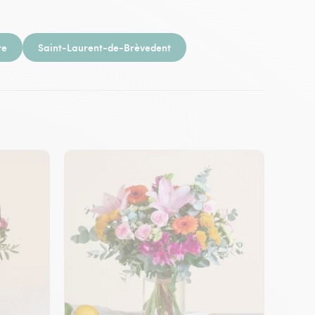
re
Saint-Laurent-de-Brèvedent