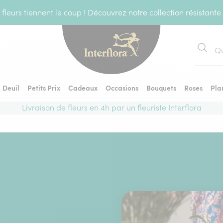
fleurs tiennent le coup ! Découvrez notre collection résistante
Recher
Deuil
Petits Prix
Cadeaux
Occasions
Bouquets
Roses
Pla
Livraison de fleurs en 4h par un fleuriste Interflora