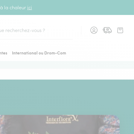
 à la chaleur
ici
cher
ntes
International ou Drom-Com