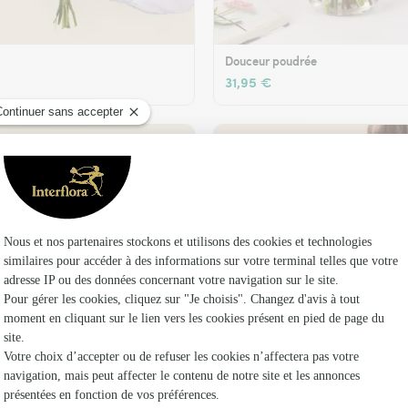
Douceur poudrée
31,95 €
t son vase offert
Plaisir fleuri