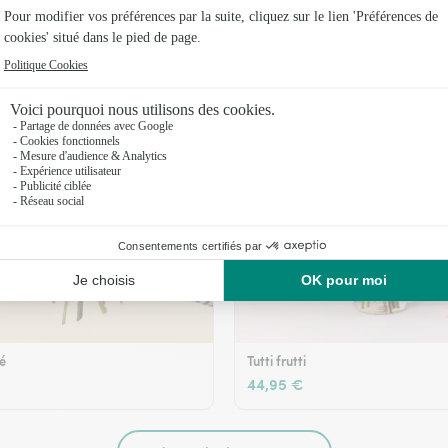
36,95 €
té
Tutti frutti
44,95 €