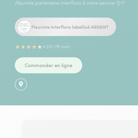
Fleuriste partenaire Interflora à votre service 7j/7
Fleuriste Interflora labellisé ARGENT
★
★
★
★
★
4.2/5 (78 avis)
Commander en ligne