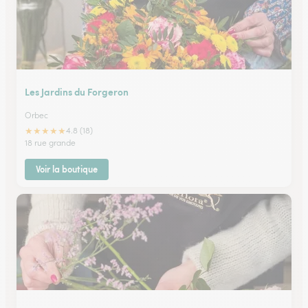
Les Jardins du Forgeron
Orbec
★
★
★
★
★
4.8 (18)
18 rue grande
Voir la boutique