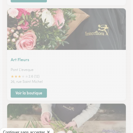
Art Fleurs
Pont L'eveque
★
★
★
★
★
2.6 (12)
26, rue Saint Michel
Voir la boutique