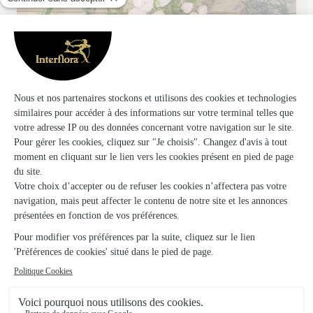
L’art Est Dans le Pre
Pont L'eveque
★
★
★
★
★
4.3 (43)
41, rue Saint Michel
Voir la boutique
Nature Est Plaisir
Saint Pierre Sur Dives