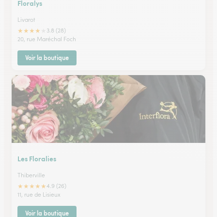
Floralys
Livarot
★
★
★
★
★
3.8 (28)
20, rue Maréchal Foch
Voir la boutique
Les Floralies
Thiberville
★
★
★
★
★
4.9 (26)
11, rue de Lisieux
Voir la boutique