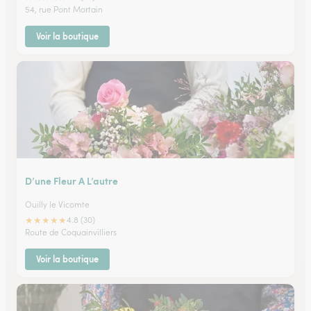
54, rue Pont Mortain
Voir la boutique
D’une Fleur A L’autre
Ouilly le Vicomte
★
★
★
★
★
4.8 (30)
Route de Coquainvilliers
Voir la boutique