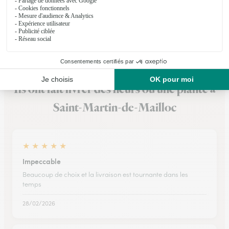
★
★
★
★
★
4.4 (9)
5, rue du Marché
Voir la boutique
Ils ont fait livrer des fleurs ou une plante à
Saint-Martin-de-Mailloc
★
★
★
★
★
Impeccable
Beaucoup de choix et la livraison est tournante dans les
temps
28/02/2026