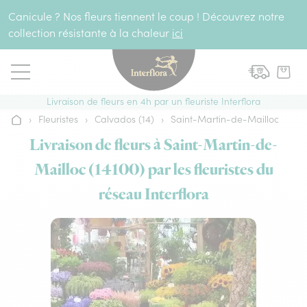
Aller au contenu
Canicule ? Nos fleurs tiennent le coup ! Découvrez notre
collection résistante à la chaleur
ici
Livraison de fleurs en 4h par un fleuriste Interflora
›
Fleuristes
›
Calvados (14)
›
Saint-Martin-de-Mailloc
Accueil
Livraison de fleurs à Saint-Martin-de-
Mailloc (14100) par les fleuristes du
réseau Interflora