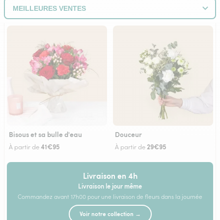
Bisous et sa bulle d'eau
Douceur
41€95
29€95
À partir de
À partir de
Livraison en 4h
Livraison le jour même
Commandez avant 17h00 pour une livraison de fleurs dans la journée
Voir notre collection →