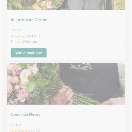
Au Jardin de Corine
Lisieux
★
★
★
★
★
4.4 (15)
31, rue d'Alencon
Voir la boutique
Coeur de Fleurs
Lisieux
★
★
★
★
★
4.5 (24)