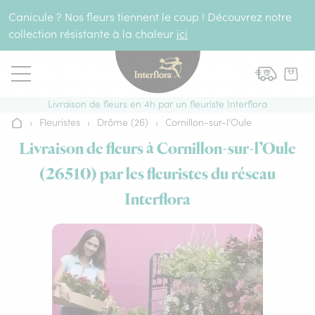
Aller au contenu
Canicule ? Nos fleurs tiennent le coup ! Découvrez notre
collection résistante à la chaleur
ici
Livraison de fleurs en 4h par un fleuriste Interflora
›
Fleuristes
›
Drôme (26)
›
Cornillon-sur-l’Oule
Accueil
Livraison de fleurs à Cornillon-sur-l’Oule
(26510) par les fleuristes du réseau
Interflora