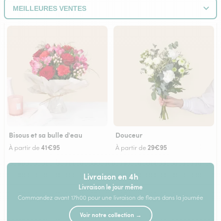
Bisous et sa bulle d'eau
Douceur
41€95
29€95
À partir de
À partir de
Livraison en 4h
Livraison le jour même
Commandez avant 17h00 pour une livraison de fleurs dans la journée
Voir notre collection →