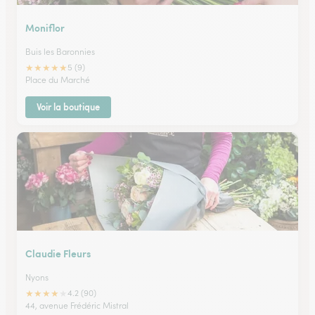
Moniflor
Buis les Baronnies
★
★
★
★
★
5 (9)
Place du Marché
Voir la boutique
Claudie Fleurs
Nyons
★
★
★
★
★
4.2 (90)
44, avenue Frédéric Mistral