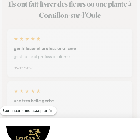
Ils ont fait livrer des fleurs ou une plante à
Cornillon-sur-l’Oule
★
★
★
★
★
gentillesse et professionalisme
gentillesse et professionalisme
05/01/2026
★
★
★
★
★
une très belle gerbe
une très belle gerbe
15/04/2026