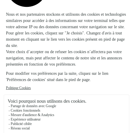
★
★
★
★
★
Commande Impeccable comme toujours…
Commande Impeccable comme toujours j'espère que la
livraison sera la même
28/02/2026
★
★
★
★
★
facile pour une commande
facile pour une commande
23/04/2026
Trustpilot
Échantillon d'avis clients fourni via Trustpilot.
Voir tous
les avis de la marque Interflora sur Trustpilot