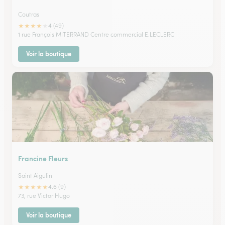
Coutras
★
★
★
★
★
4 (49)
1 rue François MITERRAND Centre commercial E.LECLERC
Voir la boutique
Francine Fleurs
Saint Aigulin
★
★
★
★
★
4.6 (9)
73, rue Victor Hugo
Voir la boutique