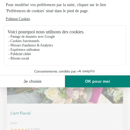
Isabel Fleurs
La Lande de Fronsac
★
★
★
★
★
4.7 (390)
6 lieu-dit Farideuil
Voir la boutique
L’art Floral
Izon
★
★
★
★
★
4.7 (56)