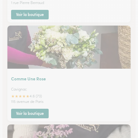
1 rue Pierre Berraud
Voir la boutique
Comme Une Rose
Cavignac
★
★
★
★
★
4.6 (73)
115 avenue de Paris
Voir la boutique