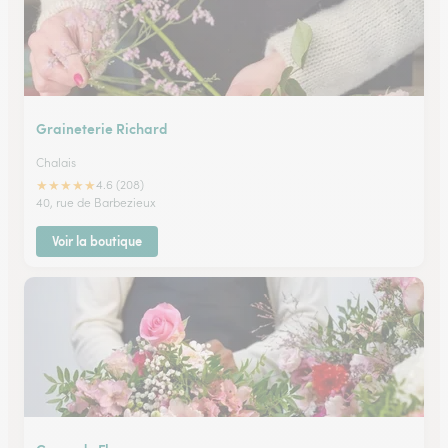
Graineterie Richard
Chalais
★
★
★
★
★
4.6 (208)
40, rue de Barbezieux
Voir la boutique