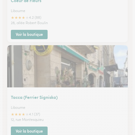
Coeur de Fleurs
Libourne
★
★
★
★
★
4.2 (88)
28, allée Robert Boulin
Voir la boutique
Tacca (Ferrier Signiska)
Libourne
★
★
★
★
★
4.1 (37)
12, rue Montesquieu
Voir la boutique