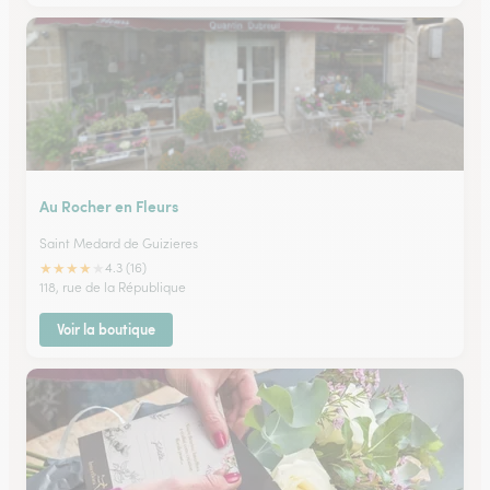
Au Rocher en Fleurs
Saint Medard de Guizieres
★
★
★
★
★
4.3 (16)
118, rue de la République
Voir la boutique