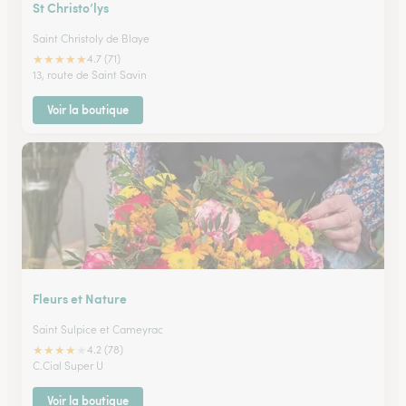
St Christo’lys
Saint Christoly de Blaye
★
★
★
★
★
4.7 (71)
13, route de Saint Savin
Voir la boutique
Fleurs et Nature
Saint Sulpice et Cameyrac
★
★
★
★
★
4.2 (78)
C.Cial Super U
Voir la boutique