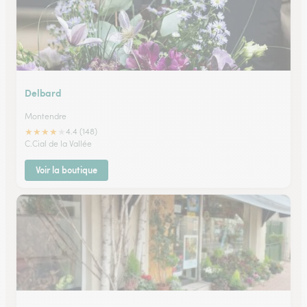
Delbard
Montendre
★
★
★
★
★
4.4 (148)
C.Cial de la Vallée
Voir la boutique