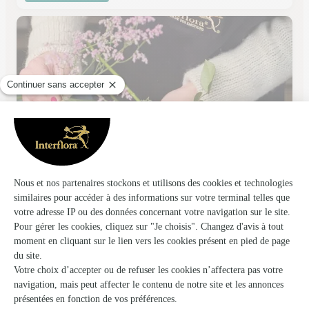
Le Jardin des Fleurs
Libourne
★
★
★
★
★
4.1 (290)
1 avenue du général De Gaulle
Voir la boutique