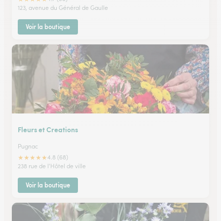
123, avenue du Général de Gaulle
Voir la boutique
Fleurs et Creations
Pugnac
★
★
★
★
★
4.8 (68)
238 rue de l'Hôtel de ville
Voir la boutique