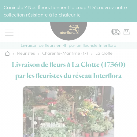
Aller au contenu
Canicule ? Nos fleurs tiennent le coup ! Découvrez notre
collection résistante à la chaleur
ici
Livraison de fleurs en 4h par un fleuriste Interflora
›
Fleuristes
›
Charente-Maritime (17)
›
La Clotte
Accueil
Livraison de fleurs à La Clotte (17360)
par les fleuristes du réseau Interflora