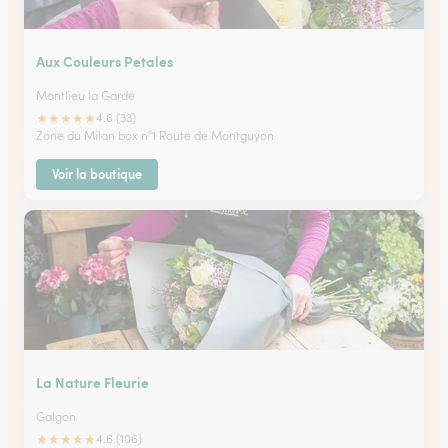
Aux Couleurs Petales
Montlieu la Garde
★
★
★
★
★
4.6 (33)
Zone du Milan box n°1 Route de Montguyon
Voir la boutique
La Nature Fleurie
Galgon
★
★
★
★
★
4.6 (106)