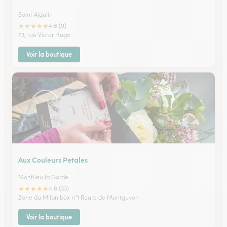
Saint Aigulin
★
★
★
★
★
4.6 (9)
73, rue Victor Hugo
Voir la boutique
Aux Couleurs Petales
Montlieu la Garde
★
★
★
★
★
4.6 (33)
Zone du Milan box n°1 Route de Montguyon
Voir la boutique