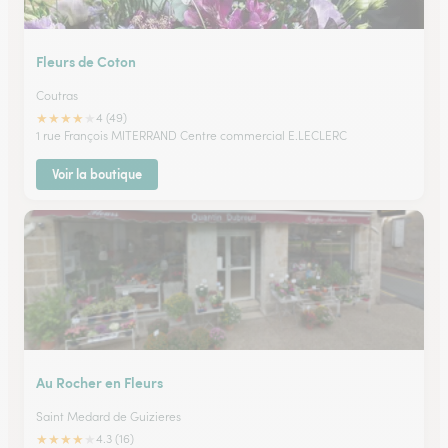
Fleurs de Coton
Coutras
★
★
★
★
★
4 (49)
1 rue François MITERRAND Centre commercial E.LECLERC
Voir la boutique
Au Rocher en Fleurs
Saint Medard de Guizieres
★
★
★
★
★
4.3 (16)