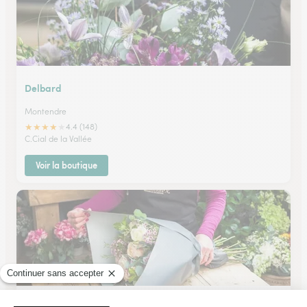
Delbard
Montendre
★
★
★
★
★
4.4 (148)
C.Cial de la Vallée
Voir la boutique