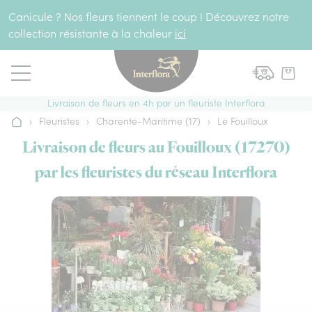
Aller au contenu
Canicule ? Nos fleurs tiennent le coup ! Découvrez notre
collection résistante à la chaleur
ici
Livraison de fleurs en 4h par un fleuriste Interflora
›
Fleuristes
›
Charente-Maritime (17)
›
Le Fouilloux
Accueil
Livraison de fleurs au Fouilloux (17270)
par les fleuristes du réseau Interflora