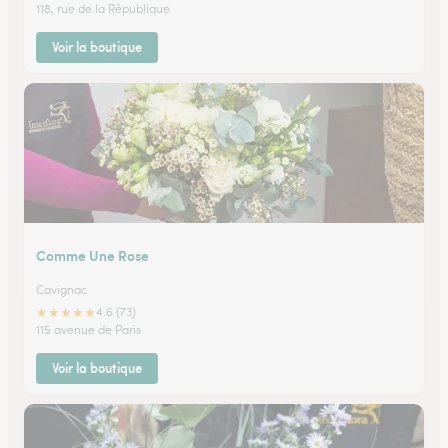
118, rue de la République
Voir la boutique
Comme Une Rose
Cavignac
★
★
★
★
★
4.6 (73)
115 avenue de Paris
Voir la boutique