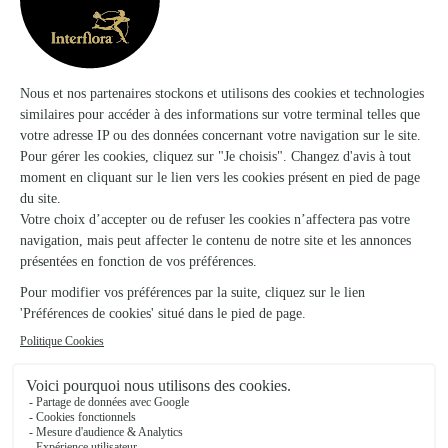
La Nature Fleurie
Galgon
★
★
★
★
★
4.6 (106)
1 rue Pierre Berraud
Voir la boutique
Les Fleurs de L’or
Montmoreau St Cybard
★
★
★
★
★
4.6 (60)
45, avenue de l' angoumois
Voir la boutique