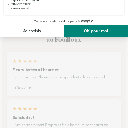
Ils ont fait livrer des fleurs ou une plante
au Fouilloux
★
★
★
★
★
Fleurs livrées a l'heure et…
Fleurs livrées a l'heure et correspondent à la commande.
24/04/2026
★
★
★
★
★
Satisfaites !
Livré correctement Propre et frais les fleurs sont parfaites