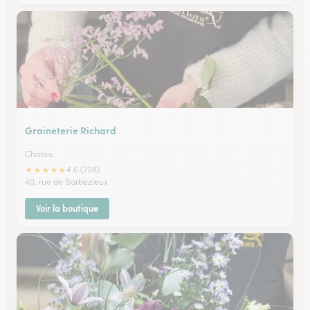
Graineterie Richard
Chalais
★
★
★
★
★
4.6 (208)
40, rue de Barbezieux
Voir la boutique