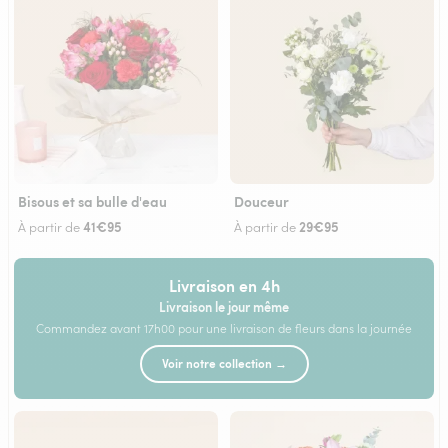
Bisous et sa bulle d'eau
Douceur
41€95
29€95
À partir de
À partir de
Livraison en 4h
Livraison le jour même
Commandez avant 17h00 pour une livraison de fleurs dans la journée
Voir notre collection →