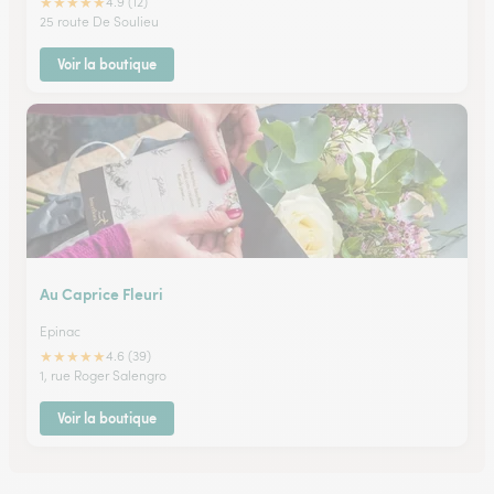
★
★
★
★
★
4.9 (12)
25 route De Soulieu
Voir la boutique
Au Caprice Fleuri
Epinac
★
★
★
★
★
4.6 (39)
1, rue Roger Salengro
Voir la boutique