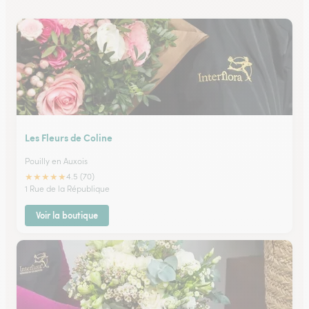
Les Fleurs de Coline
Pouilly en Auxois
★
★
★
★
★
4.5 (70)
1 Rue de la République
Voir la boutique