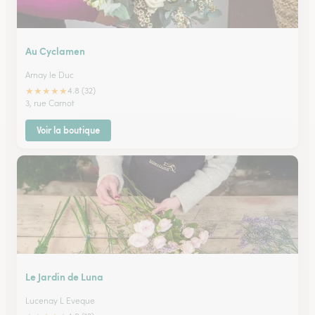
Au Cyclamen
Arnay le Duc
★
★
★
★
★
4.8 (32)
3, rue Carnot
Voir la boutique
Le Jardin de Luna
Lucenay L Eveque