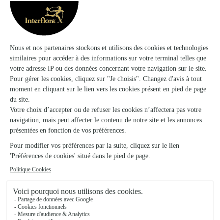
26/05/2026
★
★
★
★
★
Très bonne présentation pour tenir…
Très bonne présentation pour tenir toute la journée dans un
bureau. Délai tenu.
17/12/2025
★
★
★
★
★
Ravie du service de livraison
Commande rapide et simple pour la fête des pères, livraison
dans les délais avec un appel téléphonique au destinataire
pour savoir s'il est bien à son domicile, je recommande le
service
30/06/2026