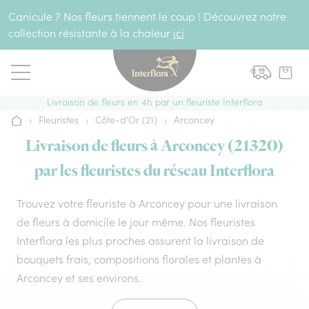
Aller au contenu
Canicule ? Nos fleurs tiennent le coup ! Découvrez notre
collection résistante à la chaleur
ici
Livraison de fleurs en 4h par un fleuriste Interflora
›
Fleuristes
›
Côte-d'Or (21)
›
Arconcey
Accueil
Livraison de fleurs à Arconcey (21320)
par les fleuristes du réseau Interflora
Trouvez votre fleuriste à Arconcey pour une livraison
de fleurs à domicile le jour même. Nos fleuristes
Interflora les plus proches assurent la livraison de
bouquets frais, compositions florales et plantes à
Arconcey et ses environs.