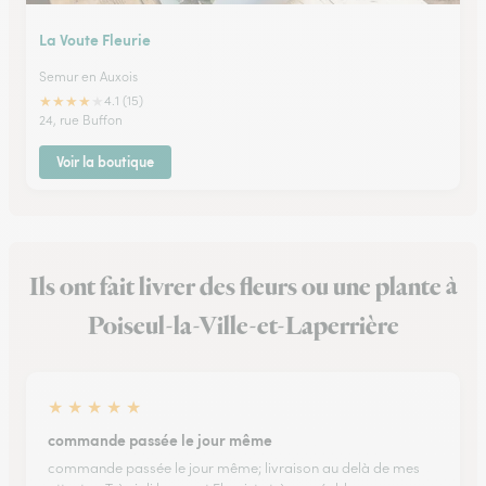
La Voute Fleurie
Semur en Auxois
★
★
★
★
★
4.1 (15)
24, rue Buffon
Voir la boutique
Ils ont fait livrer des fleurs ou une plante à
Poiseul-la-Ville-et-Laperrière
★
★
★
★
★
commande passée le jour même
commande passée le jour même; livraison au delà de mes