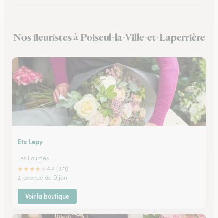
Fleuristes à Brochon
Nos fleuristes à Poiseul-la-Ville-et-Laperrière
Fleuristes à Meursault
Ets Lepy
Les Laumes
★
★
★
★
★
4.4 (371)
2, avenue de Dijon
Voir la boutique