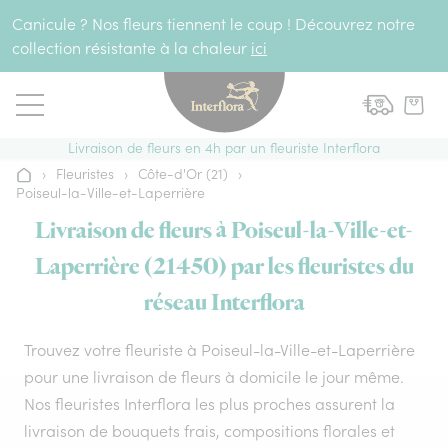
Aller au contenu
Canicule ? Nos fleurs tiennent le coup ! Découvrez notre
collection résistante à la chaleur
ici
Livraison de fleurs en 4h par un fleuriste Interflora
›
Fleuristes
›
Côte-d'Or (21)
›
Accueil
Poiseul-la-Ville-et-Laperrière
Livraison de fleurs à Poiseul-la-Ville-et-
Laperrière (21450) par les fleuristes du
réseau Interflora
Trouvez votre fleuriste à Poiseul-la-Ville-et-Laperrière
pour une livraison de fleurs à domicile le jour même.
Nos fleuristes Interflora les plus proches assurent la
livraison de bouquets frais, compositions florales et