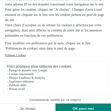
Qualité
De très jolies bouquets confectionnés par des fleuristes
locaux, fleurs de qualités 🤗
02/04/2026
Trustpilot
Échantillon d'avis clients fourni via Trustpilot.
Voir tous
les avis de la marque Interflora sur Trustpilot
Livraison de fleurs à Poiseul-la-Ville-et-
Laperrière et autour : les villes proches
couvertes par le réseau Interflora
Frôlois
FLEURISTES