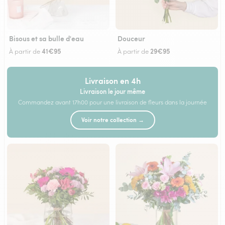
Bisous et sa bulle d'eau
Douceur
41€95
29€95
À partir de
À partir de
Livraison en 4h
Livraison le jour même
Commandez avant 17h00 pour une livraison de fleurs dans la journée
Voir notre collection →