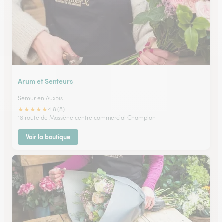
Arum et Senteurs
Semur en Auxois
★
★
★
★
★
4.8 (8)
18 route de Massène centre commercial Champlon
Voir la boutique