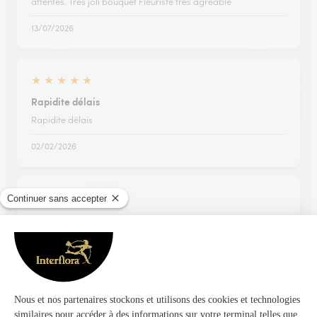
attentes. Très joli bouquet Fleuriste très agréable
13/07/2026
★
★
★
★
★
Rapidite délais
Rapidite délais
02/02/2026
★
★
★
★
★
Vraiment top!
Vraiment top!
09/05/2026
★
★
★
★
★